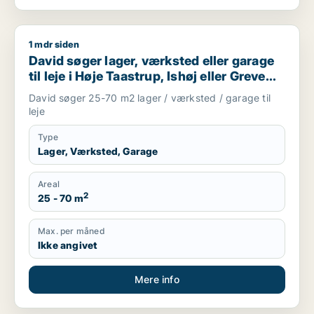
1 mdr siden
David søger lager, værksted eller garage til leje i Høje Taastr
David søger lager, værksted eller garage
til leje i Høje Taastrup, Ishøj eller Greve
m.fl.
David søger 25-70 m2 lager / værksted / garage til
leje
Type
Lager, Værksted, Garage
Areal
2
25 - 70 m
Max. per måned
Ikke angivet
Mere info