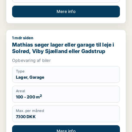
Mere info
1 mdr siden
Mathias søger lager eller garage til leje i Solrød, Viby Sjælla
Mathias søger lager eller garage til leje i
Solrød, Viby Sjælland eller Gadstrup
Opbevaring af biler
Type
Lager, Garage
Areal
2
100 - 200 m
Max. per måned
7.100 DKK
Mere info