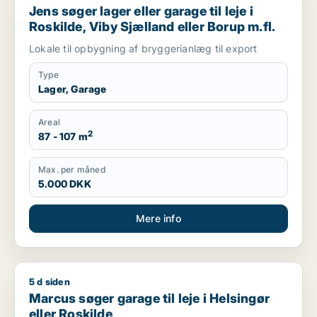
Jens søger lager eller garage til leje i
Roskilde, Viby Sjælland eller Borup m.fl.
Lokale til opbygning af bryggerianlæg til export
Type
Lager, Garage
Areal
2
87 - 107 m
Max. per måned
5.000 DKK
Mere info
5 d siden
Marcus søger garage til leje i Helsingør eller Roskilde
Marcus søger garage til leje i Helsingør
eller Roskilde