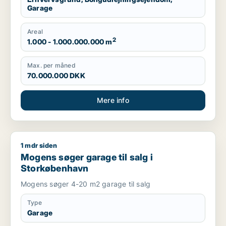
Garage
Areal
2
1.000 - 1.000.000.000 m
Max. per måned
70.000.000 DKK
Mere info
1 mdr siden
Mogens søger garage til salg i Storkøbenhavn
Mogens søger garage til salg i
Storkøbenhavn
Mogens søger 4-20 m2 garage til salg
Type
Garage