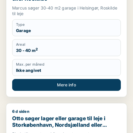
Marcus søger 30-40 m2 garage i Helsingør, Roskilde
til leje
Type
Garage
Areal
2
30 - 40 m
Max. per måned
Ikke angivet
Mere info
6 d siden
Otto søger lager eller garage til leje i Storkøbenhavn, Nords
Otto søger lager eller garage til leje i
Storkøbenhavn, Nordsjælland eller
Region Sjælland