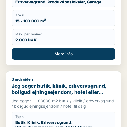
Erhvervsgrund, Produktionslokaler, Garage
Areal
2
15 - 100.000 m
Max. per måned
2.000 DKK
Mere info
3 mdr siden
Jeg søger butik, klinik, erhvervsgrund, boligudlejningsejendo
Jeg søger butik, klinik, erhvervsgrund,
boligudlejningsejendom, hotel eller
garage til salg i Storkøbenhavn
Jeg søger 1-100000 m2 butik / klinik / erhvervsgrund
/ boligudlejningsejendom / hotel til salg
Type
Butik, Klinik, Erhvervsgrund,