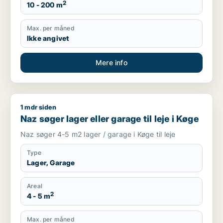
2
10 - 200 m
Max. per måned
Ikke angivet
Mere info
1 mdr siden
Naz søger lager eller garage til leje i Køge
Naz søger lager eller garage til leje i Køge
Naz søger 4-5 m2 lager / garage i Køge til leje
Type
Lager, Garage
Areal
2
4 - 5 m
Max. per måned