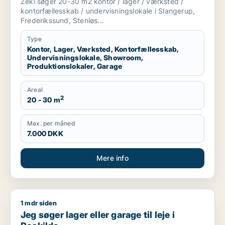
Zeki søger 20-30 m2 kontor / lager / værksted /
garage til leje i Slangerup, Frederikssund
kontorfællesskab / undervisningslokale i Slangerup,
eller Stenløse m.fl.
Frederikssund, Stenløs...
Type
Kontor, Lager, Værksted, Kontorfællesskab,
Undervisningslokale, Showroom,
Produktionslokaler, Garage
Areal
2
20 - 30 m
Max. per måned
7.000 DKK
Mere info
1 mdr siden
Jeg søger lager eller garage til leje i Roskilde
Jeg søger lager eller garage til leje i