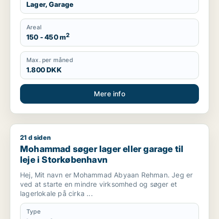
Lager, Garage
Areal
2
150 - 450 m
Max. per måned
1.800 DKK
Mere info
21 d siden
Mohammad søger lager eller garage til leje i Storkøbenhavn
Mohammad søger lager eller garage til
leje i Storkøbenhavn
Hej, Mit navn er Mohammad Abyaan Rehman. Jeg er
ved at starte en mindre virksomhed og søger et
lagerlokale på cirka ...
Type