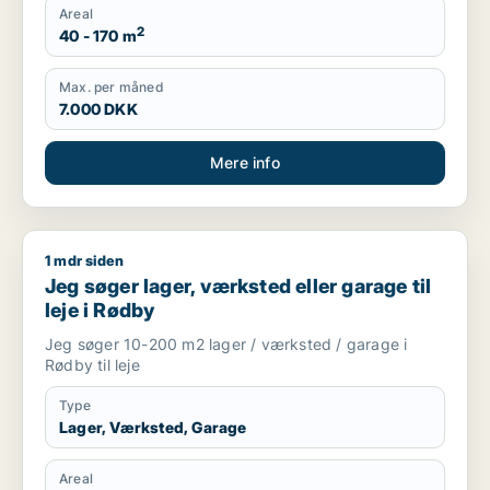
Areal
2
40 - 170 m
Max. per måned
7.000 DKK
Mere info
1 mdr siden
Jeg søger lager, værksted eller garage til leje i Rødby
Jeg søger lager, værksted eller garage til
leje i Rødby
Jeg søger 10-200 m2 lager / værksted / garage i
Rødby til leje
Type
Lager, Værksted, Garage
Areal