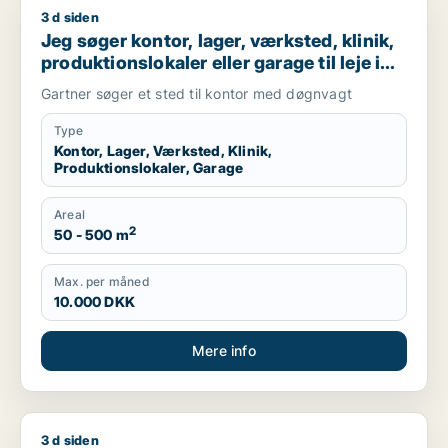
3 d siden
Jeg søger kontor, lager, værksted, klinik, produktionslokaler 
Jeg søger kontor, lager, værksted, klinik,
produktionslokaler eller garage til leje i
Holbæk
Gartner søger et sted til kontor med døgnvagt
Type
Kontor, Lager, Værksted, Klinik,
Produktionslokaler, Garage
Areal
2
50 - 500 m
Max. per måned
10.000 DKK
Mere info
3 d siden
Jens søger lager eller garage til leje i Roskilde, Viby Sjælland