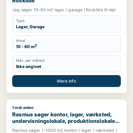
Roskilde
Jeg søger 10-60 m2 lager / garage i Roskilde til leje
Type
Lager, Garage
Areal
2
10 - 60 m
Max. per måned
Ikke angivet
Mere info
1 mdr siden
Rasmus søger kontor, lager, værksted, undervisningslokale, pr
Rasmus søger kontor, lager, værksted,
undervisningslokale, produktionslokaler
eller garage til leje i Slangerup,
Rasmus søger 1-1000 m2 kontor / lager / værksted /