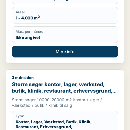
Areal
2
1 - 4.000 m
Max. per måned
Ikke angivet
Mere info
3 mdr siden
Storm søger kontor, lager, værksted, butik, klinik, restaurant
Storm søger kontor, lager, værksted,
butik, klinik, restaurant, erhvervsgrund,
boligudlejningsejendom, hotel,
Storm søger 10000-20000 m2 kontor / lager /
produktionslokaler eller garage til salg i
værksted / butik / klinik til salg
Vallensbæk, Ballerup eller Allerød m.fl.
Type
Kontor, Lager, Værksted, Butik, Klinik,
Restaurant, Erhvervsgrund,