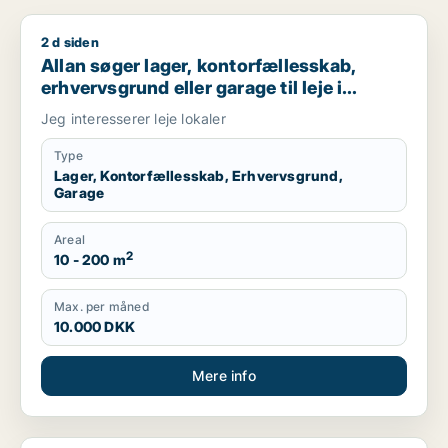
2 d siden
Allan søger lager, kontorfællesskab, erhvervsgrund eller garag
Allan søger lager, kontorfællesskab,
erhvervsgrund eller garage til leje i
Ringsted
Jeg interesserer leje lokaler
Type
Lager, Kontorfællesskab, Erhvervsgrund,
Garage
Areal
2
10 - 200 m
Max. per måned
10.000 DKK
Mere info