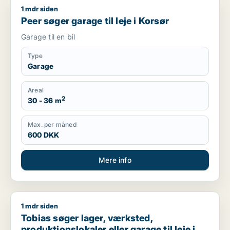
1 mdr siden
Peer søger garage til leje i Korsør
Peer søger garage til leje i Korsør
Garage til en bil
Type
Garage
Areal
2
30 - 36 m
Max. per måned
600 DKK
Mere info
1 mdr siden
Tobias søger lager, værksted, produktionslokaler eller garage 
Tobias søger lager, værksted,
produktionslokaler eller garage til leje i