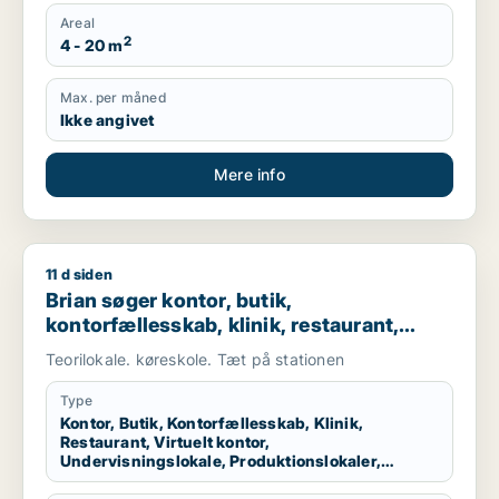
Areal
2
4 - 20 m
Max. per måned
Ikke angivet
Mere info
11 d siden
Brian søger kontor, butik, kontorfællesskab, klinik, restaurant
Brian søger kontor, butik,
kontorfællesskab, klinik, restaurant,
virtuelt kontor, undervisningslokale,
Teorilokale. køreskole. Tæt på stationen
produktionslokaler eller garage til leje i
Nykøbing Falster
Type
Kontor, Butik, Kontorfællesskab, Klinik,
Restaurant, Virtuelt kontor,
Undervisningslokale, Produktionslokaler,
Garage