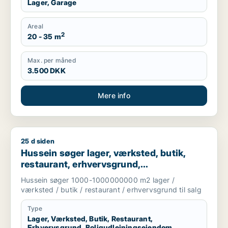
Lager, Garage
Areal
2
20 - 35 m
Max. per måned
3.500 DKK
Mere info
25 d siden
Hussein søger lager, værksted, butik, restaurant, erhvervsgru
Hussein søger lager, værksted, butik,
restaurant, erhvervsgrund,
boligudlejningsejendom eller garage til
Hussein søger 1000-1000000000 m2 lager /
salg i Greve, Solrød eller Roskilde m.fl.
værksted / butik / restaurant / erhvervsgrund til salg
Type
Lager, Værksted, Butik, Restaurant,
Erhvervsgrund, Boligudlejningsejendom,