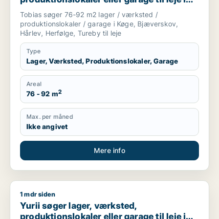
Køge, Bjæverskov eller Hårlev m.fl.
Tobias søger 76-92 m2 lager / værksted /
produktionslokaler / garage i Køge, Bjæverskov,
Hårlev, Herfølge, Tureby til leje
Type
Lager, Værksted, Produktionslokaler, Garage
Areal
2
76 - 92 m
Max. per måned
Ikke angivet
Mere info
1 mdr siden
Yurii søger lager, værksted, produktionslokaler eller garage ti
Yurii søger lager, værksted,
produktionslokaler eller garage til leje i