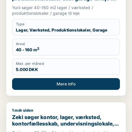
Region Sjælland
Yurii søger 40-160 m2 lager / værksted /
produktionslokaler / garage til leje
Type
Lager, Værksted, Produktionslokaler, Garage
Areal
2
40 - 160 m
Max. per måned
5.000 DKK
Mere info
1 mdr siden
Zeki søger kontor, lager, værksted, kontorfællesskab, undervi
Zeki søger kontor, lager, værksted,
kontorfællesskab, undervisningslokale,
showroom, produktionslokaler eller