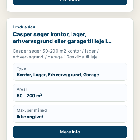
1 mdr siden
Casper søger kontor, lager, erhvervsgrund eller garage til lej
Casper søger kontor, lager,
erhvervsgrund eller garage til leje i
Roskilde
Casper søger 50-200 m2 kontor / lager /
erhvervsgrund / garage i Roskilde til leje
Type
Kontor, Lager, Erhvervsgrund, Garage
Areal
2
50 - 200 m
Max. per måned
Ikke angivet
Mere info