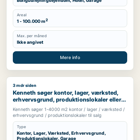
Boligudlejningsejendom, Hotel, Garage
Areal
2
1 - 100.000 m
Max. per måned
Ikke angivet
Mere info
3 mdr siden
Kenneth søger kontor, lager, værksted, erhvervsgrund, produkti
Kenneth søger kontor, lager, værksted,
erhvervsgrund, produktionslokaler eller
garage til salg i Ruds Vedby, Dianalund
Kenneth søger 1-4000 m2 kontor / lager / værksted /
eller Stenlille m.fl.
erhvervsgrund / produktionslokaler til salg
Type
Kontor, Lager, Værksted, Erhvervsgrund,
Produktionslokaler, Garage