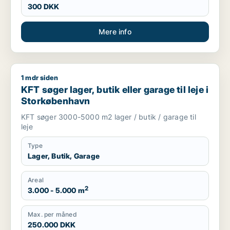
300 DKK
Mere info
1 mdr siden
KFT søger lager, butik eller garage til leje i Storkøbenhavn
KFT søger lager, butik eller garage til leje i
Storkøbenhavn
KFT søger 3000-5000 m2 lager / butik / garage til
leje
Type
Lager, Butik, Garage
Areal
2
3.000 - 5.000 m
Max. per måned
250.000 DKK