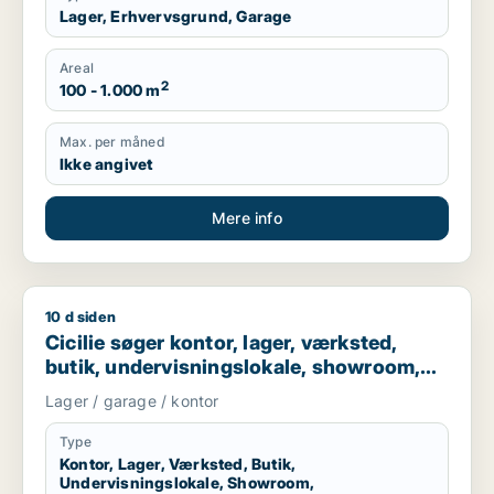
Lager, Erhvervsgrund, Garage
Areal
2
100 - 1.000 m
Max. per måned
Ikke angivet
Mere info
10 d siden
Cicilie søger kontor, lager, værksted, butik, undervisningslo
Cicilie søger kontor, lager, værksted,
butik, undervisningslokale, showroom,
erhvervsgrund, produktionslokaler eller
Lager / garage / kontor
garage til leje i Region Sjælland eller
Nordsjælland
Type
Kontor, Lager, Værksted, Butik,
Undervisningslokale, Showroom,