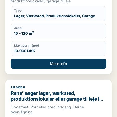
produktionslokaler / garage til leje
Type
Lager, Værksted, Produktionslokaler, Garage
Areal
2
15 - 120 m
Max. per måned
10.000 DKK
Mere info
1 d siden
Rene’ søger lager, værksted, produktionslokaler eller garage t
Rene’ søger lager, værksted,
produktionslokaler eller garage til leje i
Høje Taastrup, Roskilde eller Tune
Opvarmet. Port eller bred indgang. Gerne
overvågning