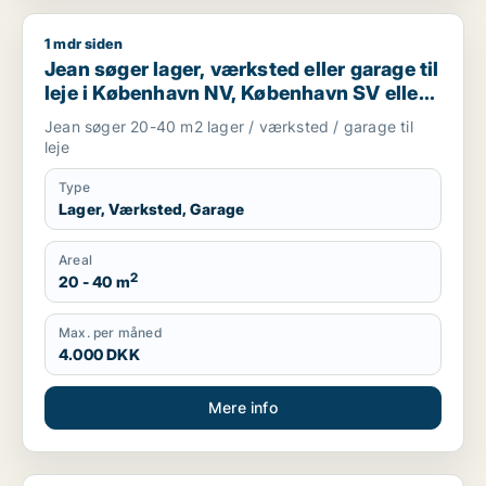
1 mdr siden
Jean søger lager, værksted eller garage til leje i København
Jean søger lager, værksted eller garage til
leje i København NV, København SV eller
Valby m.fl.
Jean søger 20-40 m2 lager / værksted / garage til
leje
Type
Lager, Værksted, Garage
Areal
2
20 - 40 m
Max. per måned
4.000 DKK
Mere info