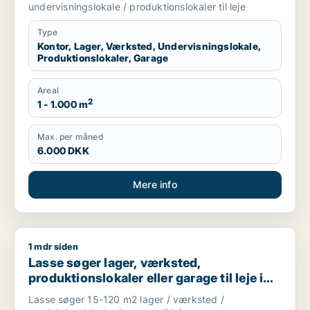
Frederikssund eller Ølstykke m.fl.
undervisningslokale / produktionslokaler til leje
Type
Kontor, Lager, Værksted, Undervisningslokale,
Produktionslokaler, Garage
Areal
2
1 - 1.000 m
Max. per måned
6.000 DKK
Mere info
1 mdr siden
Lasse søger lager, værksted, produktionslokaler eller garage 
Lasse søger lager, værksted,
produktionslokaler eller garage til leje i
Storkøbenhavn
Lasse søger 15-120 m2 lager / værksted /