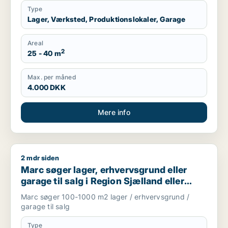
Type
Lager, Værksted, Produktionslokaler, Garage
Areal
2
25 - 40 m
Max. per måned
4.000 DKK
Mere info
2 mdr siden
Marc søger lager, erhvervsgrund eller garage til salg i Regio
Marc søger lager, erhvervsgrund eller
garage til salg i Region Sjælland eller
Nordsjælland
Marc søger 100-1000 m2 lager / erhvervsgrund /
garage til salg
Type