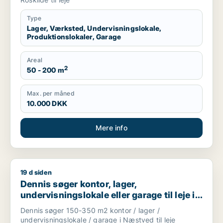
Type
Lager, Værksted, Undervisningslokale,
Produktionslokaler, Garage
Areal
2
50 - 200 m
Max. per måned
10.000 DKK
Mere info
19 d siden
Dennis søger kontor, lager, undervisningslokale eller garage t
Dennis søger kontor, lager,
undervisningslokale eller garage til leje i
Næstved
Dennis søger 150-350 m2 kontor / lager /
undervisningslokale / garage i Næstved til leje