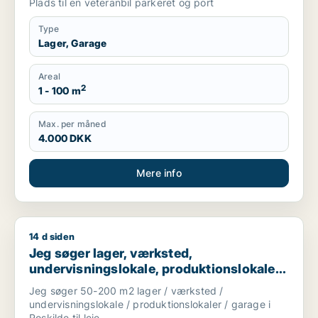
Plads til en veteranbil parkeret og port
Type
Lager, Garage
Areal
2
1 - 100 m
Max. per måned
4.000 DKK
Mere info
14 d siden
Jeg søger lager, værksted, undervisningslokale, produktionslok
Jeg søger lager, værksted,
undervisningslokale, produktionslokaler
eller garage til leje i Roskilde
Jeg søger 50-200 m2 lager / værksted /
undervisningslokale / produktionslokaler / garage i
Roskilde til leje