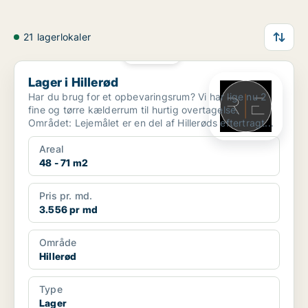
21 lagerlokaler
PLATIN
Lager i Hillerød
Lager i Hillerød
Har du brug for et opbevaringsrum? Vi har lige nu 2
fine og tørre kælderrum til hurtig overtagelse.
Området: Lejemålet er en del af Hillerøds eftertragt...
Areal
48 - 71 m2
Pris pr. md.
3.556 pr md
Område
Hillerød
Type
Lager