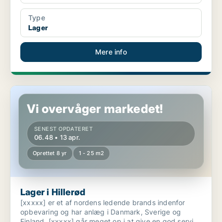
Type
Lager
Mere info
Lager i Hillerød
Vi overvåger markedet!
SENEST OPDATERET
06.48 • 13 apr.
Oprettet 8 yr
1 - 25 m2
Lager i Hillerød
[xxxxx] er et af nordens ledende brands indenfor
opbevaring og har anlæg i Danmark, Sverige og
Finland. [xxxxx] går meget op i at give en god service