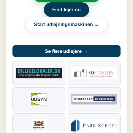
Find lejer nu
Start udlejningsmaskinen →
Se flere udlejere
→