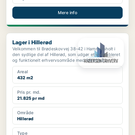
Mere info
Lager i Hillerød
Lager i Hillerød
Velkommen til Brødeskovvej 38-42 i Hammersholt i
den sydlige del af Hillerød, som udgør et veletableret
og funktionelt erhvervsområde med fokus på
produktion...
Areal
432 m2
Pris pr. md.
21.825 pr md
Område
Hillerød
Type