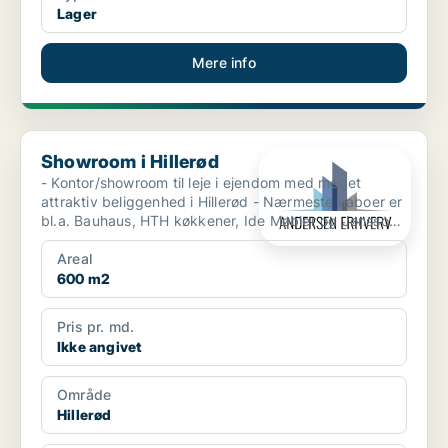
Lager
Mere info
Showroom i Hillerød
Showroom i Hillerød
- Kontor/showroom til leje i ejendom med meget
attraktiv beliggenhed i Hillerød - Nærmeste naboer er
bl.a. Bauhaus, HTH køkkener, Ide Møbler og Jønsson
Bilc...
Areal
600 m2
Pris pr. md.
Ikke angivet
Område
Hillerød