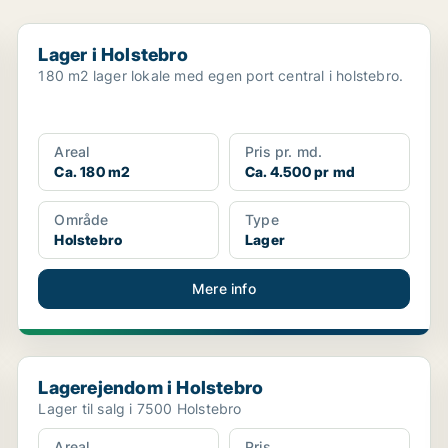
Lager i Holstebro
Lager i Holstebro
180 m2 lager lokale med egen port central i holstebro.
Areal
Pris pr. md.
Ca. 180 m2
Ca. 4.500 pr md
Område
Type
Holstebro
Lager
Mere info
Lagerejendom i Holstebro
Lagerejendom i Holstebro
Lager til salg i 7500 Holstebro
Areal
Pris