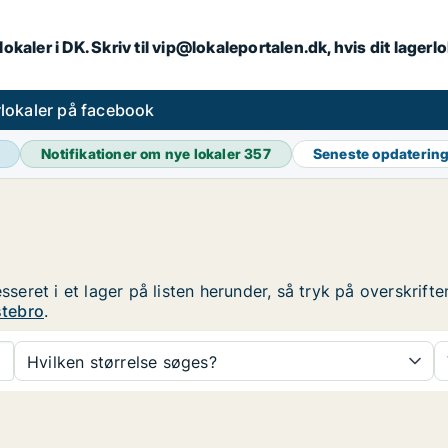
lokaler i DK. Skriv til vip@lokaleportalen.dk, hvis dit lager
lokaler på facebook
Notifikationer om nye lokaler
357
Seneste opdaterin
esseret i et lager på listen herunder, så tryk på overskri
stebro
.
Hvilken størrelse søges?