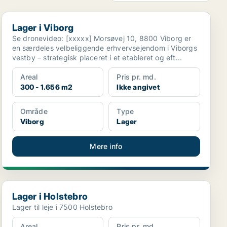
Lager i Viborg
Lager i Viborg
Se dronevideo: [xxxxx] Morsøvej 10, 8800 Viborg er
en særdeles velbeliggende erhvervsejendom i Viborgs
vestby – strategisk placeret i et etableret og eft...
Areal
Pris pr. md.
300 - 1.656 m2
Ikke angivet
Område
Type
Viborg
Lager
Mere info
Lager i Holstebro
Lager i Holstebro
Lager til leje i 7500 Holstebro
Areal
Pris pr. md.