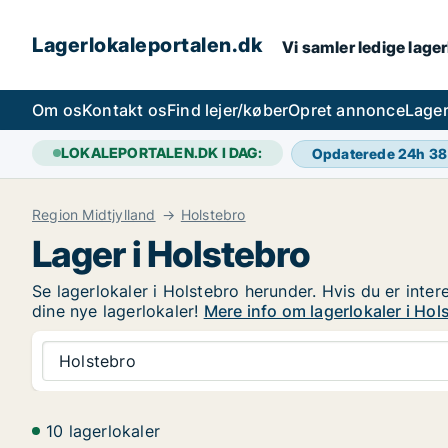
Lagerlokaleportalen.dk
Vi samler ledige lager
Om os
Kontakt os
Find lejer/køber
Opret annonce
Lager
LOKALEPORTALEN.DK I DAG:
Opdaterede 24h
38
Region Midtjylland
Holstebro
Lager i Holstebro
Se lagerlokaler i Holstebro herunder. Hvis du er inter
dine nye lagerlokaler!
Mere info om lagerlokaler i Hol
Holstebro
10 lagerlokaler