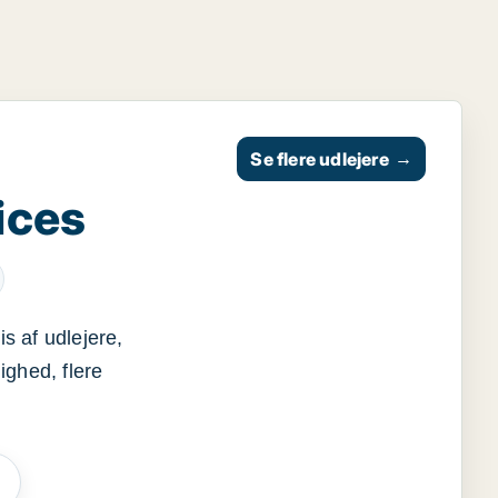
Se flere udlejere
→
ices
s af udlejere,
ighed, flere