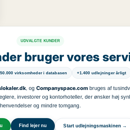
UDVALGTE KUNDER
der bruger vores serv
50.000 virksomheder i databasen
+1.400 udlejninger årligt
lokaler.dk
Companyspace.com
, og
bruges af tusindvi
ere, investorer og kontorhoteller, der ønsker høj synl
henvendelser og mindre tomgang.
nu
Find lejer nu
Start udlejningsmaskinen →