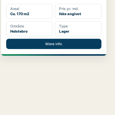
Areal
Pris pr. md.
Ca. 170 m2
Ikke angivet
Område
Type
Holstebro
Lager
Mere info