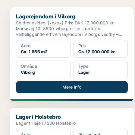
Lagerejendom i Viborg
Lagerejendom i Viborg
Se dronevideo: [xxxxx] Pris: DKK 12.000.000 kr.
Morsøvej 10, 8800 Viborg er en særdeles
velbeliggende erhvervsejendom i Viborgs vestby –
strategisk pla...
Areal
Pris
Ca. 1.655 m2
Ca. 12.000.000 kr.
Område
Type
Viborg
Lager
Mere info
Lager i Holstebro
Lager i Holstebro
Lager til leje i 7500 Holstebro
Areal
Pris pr. md.