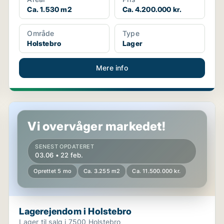
Ca. 1.530 m2
Ca. 4.200.000 kr.
Område
Type
Holstebro
Lager
Mere info
Lagerejendom i Holstebro
Vi overvåger markedet!
SENEST OPDATERET
03.06 • 22 feb.
Oprettet 5 mo
Ca. 3.255 m2
Ca. 11.500.000 kr.
Lagerejendom i Holstebro
Lager til salg i 7500 Holstebro