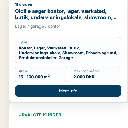
11 d siden
Cicilie søger kontor, lager, værksted, butik, under
Cicilie søger kontor, lager, værksted,
butik, undervisningslokale, showroom,
erhvervsgrund, produktionslokaler eller
Lager / garage / kontor
garage til leje i Region Sjælland eller
Nordsjælland
Type
Kontor, Lager, Værksted, Butik,
Undervisningslokale, Showroom, Erhvervsgrund,
Produktionslokaler, Garage
Areal
Max. per måned
2
15 - 100.000 m
2.000 DKK
Mere info
UDVALGTE KUNDER