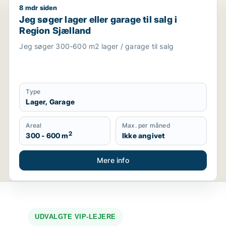
8 mdr siden
visningslokale, showroom, erhvervsgrund, produktionslokale
Jeg søger lager eller garage til salg i Region Sjællan
Jeg søger lager eller garage til salg i
Region Sjælland
Jeg søger 300-600 m2 lager / garage til salg
Type
Lager, Garage
Areal
Max. per måned
2
300 - 600 m
Ikke angivet
Mere info
UDVALGTE VIP-LEJERE