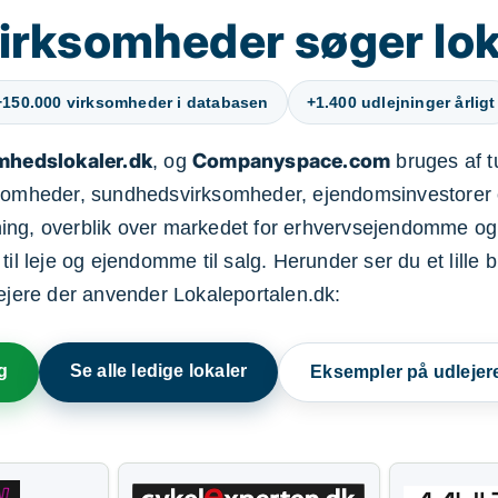
irksomheder søger lok
+150.000 virksomheder i databasen
+1.400 udlejninger årligt
mhedslokaler.dk
Companyspace.com
, og
bruges af t
ksomheder, sundhedsvirksomheder, ejendomsinvestorer 
ning, overblik over markedet for erhvervsejendomme og
il leje og ejendomme til salg. Herunder ser du et lille b
lejere der anvender Lokaleportalen.dk:
g
Se alle ledige lokaler
Eksempler på udlejer