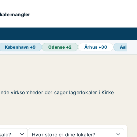
lokale mangler
København
+
9
Odense
+
2
Århus
+
30
Aalborg
 finde virksomheder der søger lagerlokaler i Kirke
 salg?
Hvor store er dine lokaler?