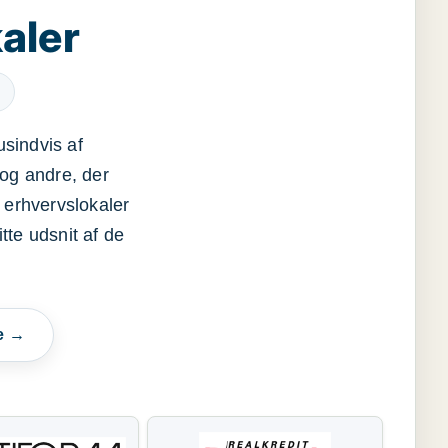
aler
usindvis af
og andre, der
 erhvervslokaler
itte udsnit af de
e →