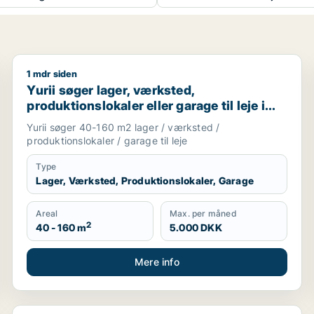
1 mdr siden
avn, Nordsjælland eller Region Sjælland
Yurii søger lager, værksted, produktionslokaler eller 
Yurii søger lager, værksted,
produktionslokaler eller garage til leje i
Region Sjælland
Yurii søger 40-160 m2 lager / værksted /
produktionslokaler / garage til leje
Type
Lager, Værksted, Produktionslokaler, Garage
Areal
Max. per måned
2
40 - 160 m
5.000 DKK
Mere info