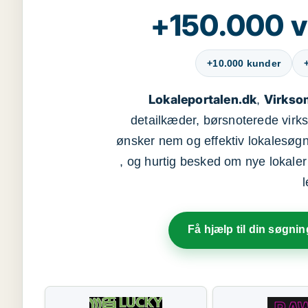
+150.000 v
+10.000 kunder
Lokaleportalen.dk
Virkso
,
detailkæder, børsnoterede vir
ønsker nem og effektiv lokalesøg
, og hurtig besked om nye lokaler t
Få hjælp til din søgnin