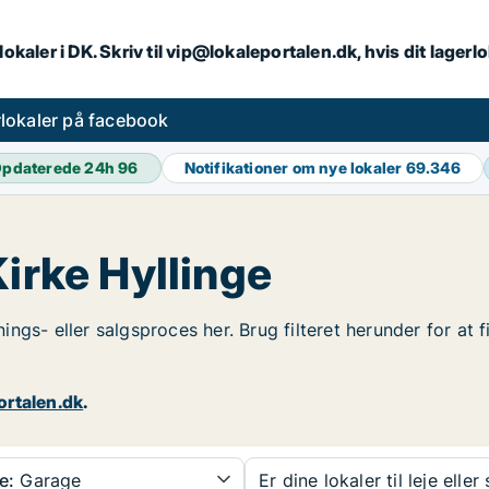
lokaler i DK. Skriv til vip@lokaleportalen.dk, hvis dit lager
lokaler på facebook
pdaterede 24h
96
Notifikationer om nye lokaler
69.346
Kirke Hyllinge
jnings- eller salgsproces her. Brug filteret herunder for at
ortalen.dk
.
e:
Garage
Er dine lokaler til leje eller