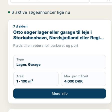
6 aktive søgeannoncer lige nu
7 d siden
Otto søger lager eller garage til leje i Storkøbenh
Otto søger lager eller garage til leje i
Storkøbenhavn, Nordsjælland eller Region
Sjælland
Plads til en veteranbil parkeret og port
Type
Lager, Garage
Areal
Max. per måned
2
1 - 100 m
4.000 DKK
Mere info