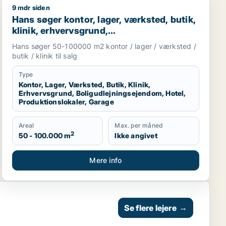
9 mdr siden
r eller garage til leje i Region Sjælland eller Nordsjællan
d
Hans søger kontor, lager, værksted, butik, klinik, erhv
Hans søger kontor, lager, værksted, butik,
klinik, erhvervsgrund,
boligudlejningsejendom, hotel,
Hans søger 50-100000 m2 kontor / lager / værksted /
produktionslokaler eller garage til salg i
butik / klinik til salg
Region Sjælland
Type
Kontor, Lager, Værksted, Butik, Klinik,
Erhvervsgrund, Boligudlejningsejendom, Hotel,
Produktionslokaler, Garage
Areal
Max. per måned
2
50 - 100.000 m
Ikke angivet
Mere info
Se flere lejere
→