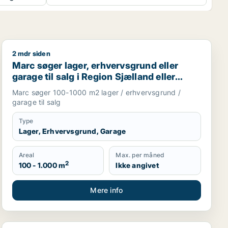
2 mdr siden
garage til leje i Region Sjælland
Marc søger lager, erhvervsgrund eller garage til salg i
Marc søger lager, erhvervsgrund eller
garage til salg i Region Sjælland eller
Nordsjælland
Marc søger 100-1000 m2 lager / erhvervsgrund /
garage til salg
Type
Lager, Erhvervsgrund, Garage
Areal
Max. per måned
2
100 - 1.000 m
Ikke angivet
Mere info