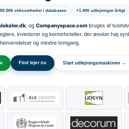
50.000 virksomheder i databasen
+1.400 udlejninger årligt
lokaler.dk
Companyspace.com
, og
bruges af tusindvi
ere, investorer og kontorhoteller, der ønsker høj synl
henvendelser og mindre tomgang.
nu
Find lejer nu
Start udlejningsmaskinen →