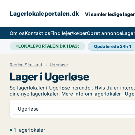
Lagerlokaleportalen.dk
Vi samler ledige lager
Om os
Kontakt os
Find lejer/køber
Opret annonce
Lager
LOKALEPORTALEN.DK I DAG:
Opdaterede 24h
1
Region Sjælland
Ugerløse
Lager i Ugerløse
Se lagerlokaler i Ugerløse herunder. Hvis du er intere
dine nye lagerlokaler!
Mere info om lagerlokaler i Uge
Ugerløse
1 lagerlokaler