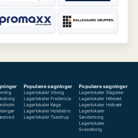
gninger
Populære søgninger
Populære søgninger
erning
Lagerlokaler Viborg
Lagerlokaler Slagelse
ilkeborg
Lagerlokaler Fredericia
Lagerlokaler Hillerød
ørsholm
Lagerlokaler Køge
Lagerlokaler Holbæk
lsingør
Lagerlokaler Holstebro
Lagerlokaler
Næstved
Lagerlokaler Taastrup
Sønderborg
Lagerlokaler
Svendborg