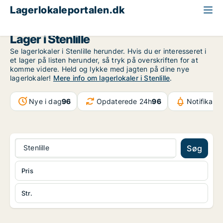
Lagerlokaleportalen.dk
Region Sjælland
Stenlille
Lager i Stenlille
Se lagerlokaler i Stenlille herunder. Hvis du er interesseret i
et lager på listen herunder, så tryk på overskriften for at
komme videre. Held og lykke med jagten på dine nye
lagerlokaler!
Mere info om lagerlokaler i Stenlille
.
Nye i dag
96
Opdaterede 24h
96
Notifikati
Stenlille
Søg
Pris
Str.