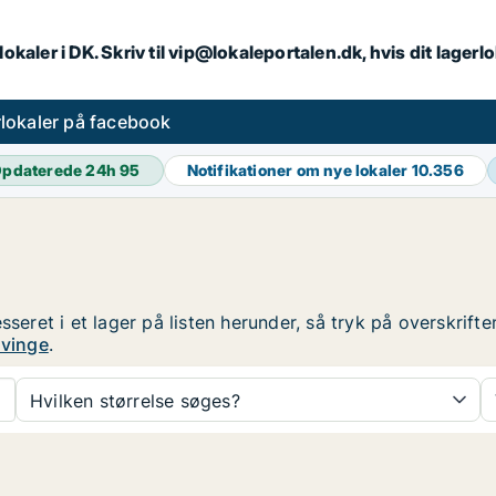
lokaler i DK. Skriv til vip@lokaleportalen.dk, hvis dit lager
lokaler på facebook
pdaterede 24h
95
Notifikationer om nye lokaler
10.356
esseret i et lager på listen herunder, så tryk på overskri
ævinge
.
Hvilken størrelse søges?