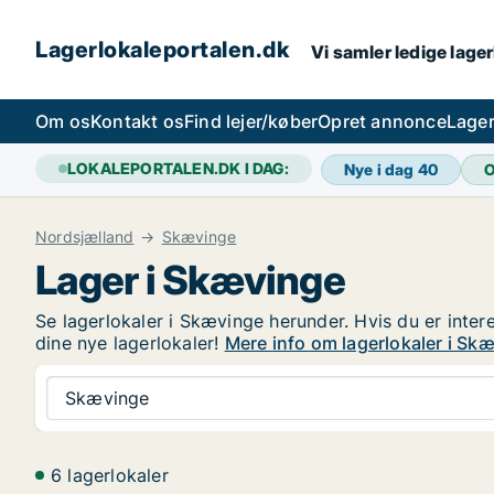
Lagerlokaleportalen.dk
Vi samler ledige lager
Om os
Kontakt os
Find lejer/køber
Opret annonce
Lager
LOKALEPORTALEN.DK I DAG:
Nye i dag
40
O
Nordsjælland
Skævinge
Lager i Skævinge
Se lagerlokaler i Skævinge herunder. Hvis du er inter
dine nye lagerlokaler!
Mere info om lagerlokaler i Sk
Skævinge
6 lagerlokaler