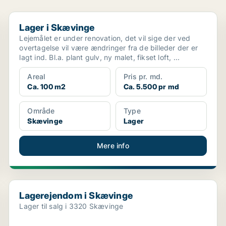
Lager i Skævinge
Lager i Skævinge
Lejemålet er under renovation, det vil sige der ved
overtagelse vil være ændringer fra de billeder der er
lagt ind. Bl.a. plant gulv, ny malet, fikset loft, ...
Areal
Pris pr. md.
Ca. 100 m2
Ca. 5.500 pr md
Område
Type
Skævinge
Lager
Mere info
Lagerejendom i Skævinge
Lagerejendom i Skævinge
Lager til salg i 3320 Skævinge