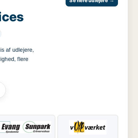
Se flere udlejere
→
ices
s af udlejere,
ighed, flere