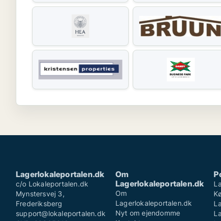
Lagerlokaleportalen.dk
Om
P
Lagerlokaleportalen.dk
c/o Lokaleportalen.dk
La
Om
Mynstersvej 3,
K
Lagerlokaleportalen.dk
Frederiksberg
La
Nyt om ejendomme
support@lokaleportalen.dk
L