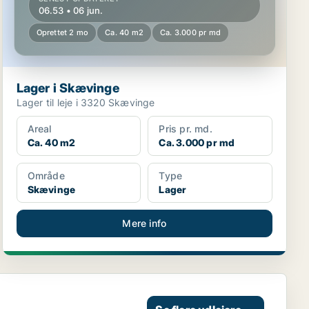
06.53 • 06 jun.
Oprettet 2 mo
Ca. 40 m2
Ca. 3.000 pr md
Lager i Skævinge
Lager til leje i 3320 Skævinge
Areal
Pris pr. md.
Ca. 40 m2
Ca. 3.000 pr md
Område
Type
Skævinge
Lager
Mere info