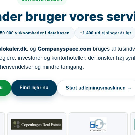
der bruger vores serv
50.000 virksomheder i databasen
+1.400 udlejninger årligt
lokaler.dk
Companyspace.com
, og
bruges af tusindvi
ere, investorer og kontorhoteller, der ønsker høj synl
henvendelser og mindre tomgang.
nu
Find lejer nu
Start udlejningsmaskinen →