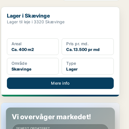
Lager i Skævinge
Lager i Skævinge
Lager til leje i 3320 Skævinge
Areal
Pris pr. md.
Ca. 400 m2
Ca. 13.500 pr md
Område
Type
Skævinge
Lager
Mere info
Lager i Skævinge
Vi overvåger markedet!
SENEST OPDATERET