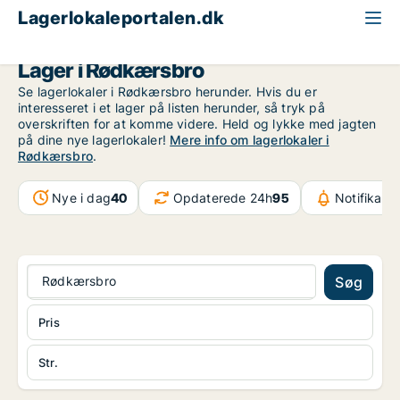
Lagerlokaleportalen.dk
Region Midtjylland
Rødkærsbro
Lager i Rødkærsbro
Se lagerlokaler i Rødkærsbro herunder. Hvis du er
interesseret i et lager på listen herunder, så tryk på
overskriften for at komme videre. Held og lykke med jagten
på dine nye lagerlokaler!
Mere info om lagerlokaler i
Rødkærsbro
.
Nye i dag
40
Opdaterede 24h
95
Notifikati
Rødkærsbro
Søg
Pris
Str.