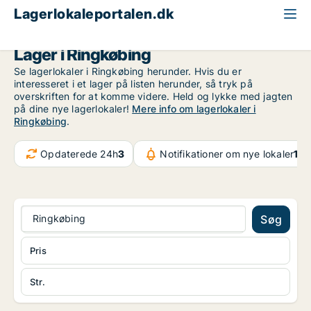
Lagerlokaleportalen.dk
Region Midtjylland
Ringkøbing
Lager i Ringkøbing
Se lagerlokaler i Ringkøbing herunder. Hvis du er
interesseret i et lager på listen herunder, så tryk på
overskriften for at komme videre. Held og lykke med jagten
på dine nye lagerlokaler!
Mere info om lagerlokaler i
Ringkøbing
.
Opdaterede 24h
3
Notifikationer om nye lokaler
107
Ringkøbing
Søg
Pris
Str.