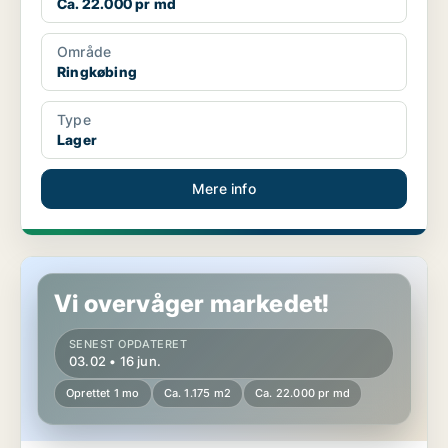
Ca. 22.000 pr md
Område
Ringkøbing
Type
Lager
Mere info
Lager i Ringkøbing
Vi overvåger markedet!
SENEST OPDATERET
03.02 • 16 jun.
Oprettet 1 mo
Ca. 1.175 m2
Ca. 22.000 pr md