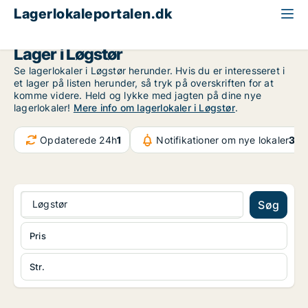
Lagerlokaleportalen.dk
Region Nordjylland
Løgstør
Lager i Løgstør
Se lagerlokaler i Løgstør herunder. Hvis du er interesseret i
et lager på listen herunder, så tryk på overskriften for at
komme videre. Held og lykke med jagten på dine nye
lagerlokaler!
Mere info om lagerlokaler i Løgstør
.
Opdaterede 24h
1
Notifikationer om nye lokaler
32.
Løgstør
Søg
Pris
Str.