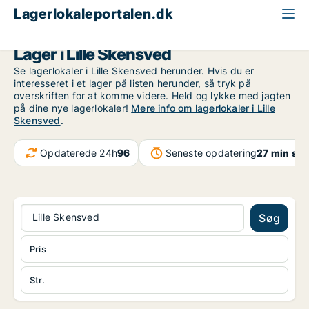
Lagerlokaleportalen.dk
Region Sjælland
Lille Skensved
Lager i Lille Skensved
Se lagerlokaler i Lille Skensved herunder. Hvis du er
interesseret i et lager på listen herunder, så tryk på
overskriften for at komme videre. Held og lykke med jagten
på dine nye lagerlokaler!
Mere info om lagerlokaler i Lille
Skensved
.
Opdaterede 24h
96
Seneste opdatering
27 min sid
Lille Skensved
Søg
Pris
Str.