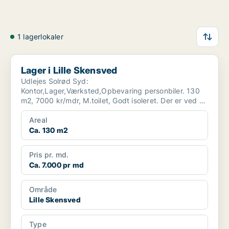
1 lagerlokaler
Lager i Lille Skensved
Lager i Lille Skensved
Udlejes Solrød Syd:
Kontor,Lager,Værksted,Opbevaring personbiler. 130
m2, 7000 kr/mdr, M.toilet, Godt isoleret. Der er ved at
blive isat 2,5 m port [xxxxx]
Areal
Ca. 130 m2
Pris pr. md.
Ca. 7.000 pr md
Område
Lille Skensved
Type