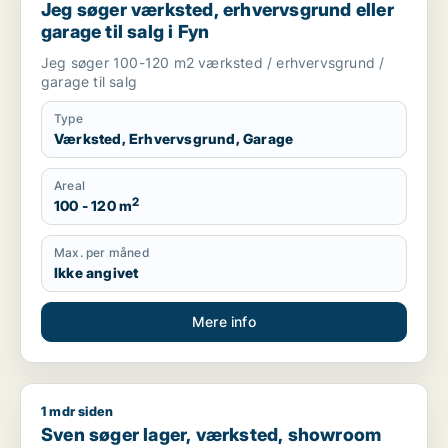
Jeg søger værksted, erhvervsgrund eller
garage til salg i Fyn
Jeg søger 100-120 m2 værksted / erhvervsgrund /
garage til salg
Type
Værksted, Erhvervsgrund, Garage
Areal
2
100 - 120 m
Max. per måned
Ikke angivet
Mere info
1 mdr siden
Sven søger lager, værksted, showroom eller produktionslokale
Sven søger lager, værksted, showroom