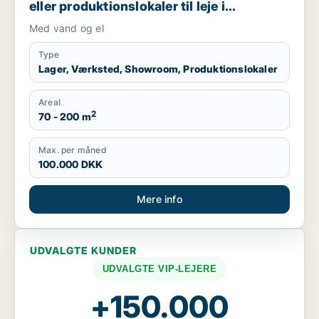
eller produktionslokaler til leje i
Svendborg, Stenstrup eller Skårup Fyn
Med vand og el
m.fl.
Type
Lager, Værksted, Showroom, Produktionslokaler
Areal
2
70 - 200 m
Max. per måned
100.000 DKK
Mere info
UDVALGTE KUNDER
UDVALGTE VIP-LEJERE
+150.000