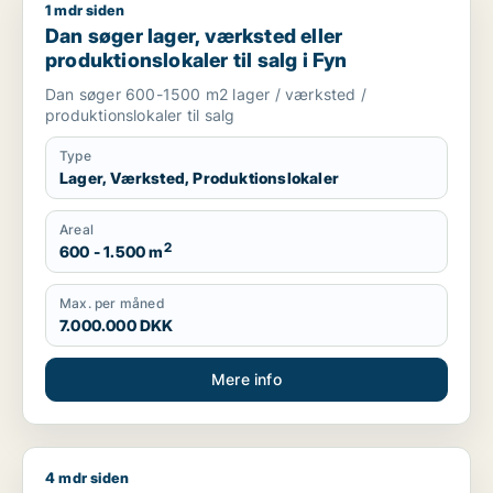
1 mdr siden
Dan søger lager, værksted eller produktionslokaler til salg i 
Dan søger lager, værksted eller
produktionslokaler til salg i Fyn
Dan søger 600-1500 m2 lager / værksted /
produktionslokaler til salg
Type
Lager, Værksted, Produktionslokaler
Areal
2
600 - 1.500 m
Max. per måned
7.000.000 DKK
Mere info
4 mdr siden
Jeg søger værksted, erhvervsgrund eller garage til salg i Fy