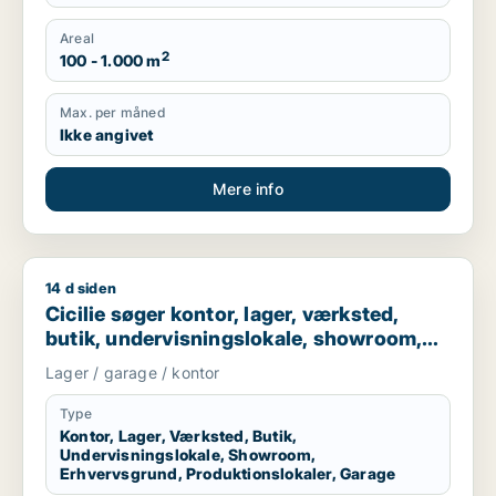
Areal
2
100 - 1.000 m
Max. per måned
Ikke angivet
Mere info
14 d siden
Cicilie søger kontor, lager, værksted, butik, undervisningslo
Cicilie søger kontor, lager, værksted,
butik, undervisningslokale, showroom,
erhvervsgrund, produktionslokaler eller
Lager / garage / kontor
garage til leje i Region Sjælland eller
Nordsjælland
Type
Kontor, Lager, Værksted, Butik,
Undervisningslokale, Showroom,
Erhvervsgrund, Produktionslokaler, Garage