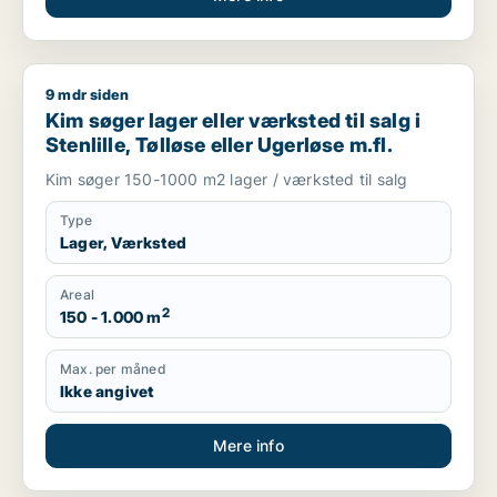
9 mdr siden
Kim søger lager eller værksted til salg i Stenlille, Tølløse elle
Kim søger lager eller værksted til salg i
Stenlille, Tølløse eller Ugerløse m.fl.
Kim søger 150-1000 m2 lager / værksted til salg
Type
Lager, Værksted
Areal
2
150 - 1.000 m
Max. per måned
Ikke angivet
Mere info