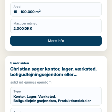
Areal
2
15 - 100.000 m
Max. per måned
2.000 DKK
Mere info
5 mdr siden
Christian søger kontor, lager, værksted, boligudlejningsejend
Christian søger kontor, lager, værksted,
boligudlejningsejendom eller
produktionslokaler til salg i Nordsjælland,
solid udlejnings ejendom
Roskilde eller Holbæk
Type
Kontor, Lager, Værksted,
Boligudlejningsejendom, Produktionslokaler