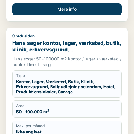
Mere info
9 mdr siden
Hans søger kontor, lager, værksted, butik, klinik, erhvervsgr
Hans søger kontor, lager, værksted, butik,
klinik, erhvervsgrund,
boligudlejningsejendom, hotel,
Hans søger 50-100000 m2 kontor / lager / værksted /
produktionslokaler eller garage til salg i
butik / klinik til salg
Region Sjælland
Type
Kontor, Lager, Værksted, Butik, Klinik,
Erhvervsgrund, Boligudlejningsejendom, Hotel,
Produktionslokaler, Garage
Areal
2
50 - 100.000 m
Max. per måned
Ikke angivet