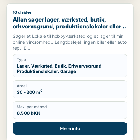
16 d siden
Allan søger lager, værksted, butik, erhvervsgrund, produktionsl
Allan søger lager, værksted, butik,
erhvervsgrund, produktionslokaler eller
garage til leje i Vallensbæk, Ishøj eller
Søger et Lokale til hobbyværksted og et lager til min
Sorø m.fl.
online virksomhed.. Langtidsleje!! ingen biler eller auto
rep.. E...
Type
Lager, Værksted, Butik, Erhvervsgrund,
Produktionslokaler, Garage
Areal
2
30 - 200 m
Max. per måned
6.500 DKK
Mere info