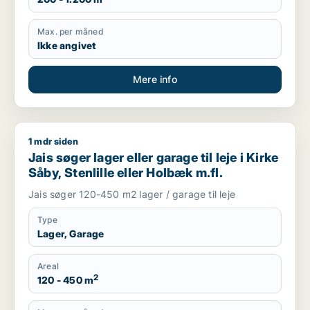
Max. per måned
Ikke angivet
Mere info
1 mdr siden
Jais søger lager eller garage til leje i Kirke Såby, Stenlille el
Jais søger lager eller garage til leje i Kirke
Såby, Stenlille eller Holbæk m.fl.
Jais søger 120-450 m2 lager / garage til leje
Type
Lager, Garage
Areal
2
120 - 450 m