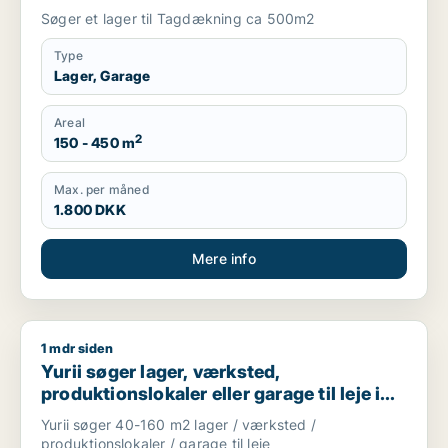
Søger et lager til Tagdækning ca 500m2
Type
Lager, Garage
Areal
2
150 - 450 m
Max. per måned
1.800 DKK
Mere info
1 mdr siden
Yurii søger lager, værksted, produktionslokaler eller garage ti
Yurii søger lager, værksted,
produktionslokaler eller garage til leje i
Region Sjælland
Yurii søger 40-160 m2 lager / værksted /
produktionslokaler / garage til leje