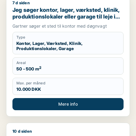
7 d siden
Jeg søger kontor, lager, værksted, klinik, produktionslokaler 
Jeg søger kontor, lager, værksted, klinik,
produktionslokaler eller garage til leje i
Holbæk
Gartner søger et sted til kontor med døgnvagt
Type
Kontor, Lager, Værksted, Klinik,
Produktionslokaler, Garage
Areal
2
50 - 500 m
Max. per måned
10.000 DKK
Mere info
10 d siden
Otto søger lager eller garage til leje i Storkøbenhavn, Nords