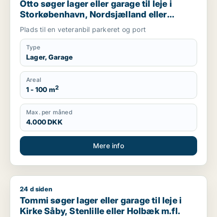
Otto søger lager eller garage til leje i
Storkøbenhavn, Nordsjælland eller
Region Sjælland
Plads til en veteranbil parkeret og port
Type
Lager, Garage
Areal
2
1 - 100 m
Max. per måned
4.000 DKK
Mere info
24 d siden
Tommi søger lager eller garage til leje i Kirke Såby, Stenlille 
Tommi søger lager eller garage til leje i
Kirke Såby, Stenlille eller Holbæk m.fl.