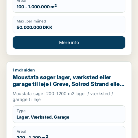
Areal
2
100 - 1.000.000 m
Max. per måned
50.000.000 DKK
Mere info
1 mdr siden
Moustafa søger lager, værksted eller garage til leje i Greve, 
Moustafa søger lager, værksted eller
garage til leje i Greve, Solrød Strand eller
Roskilde m.fl.
Moustafa søger 200-1200 m2 lager / værksted /
garage til leje
Type
Lager, Værksted, Garage
Areal
2
200 - 1.200 m