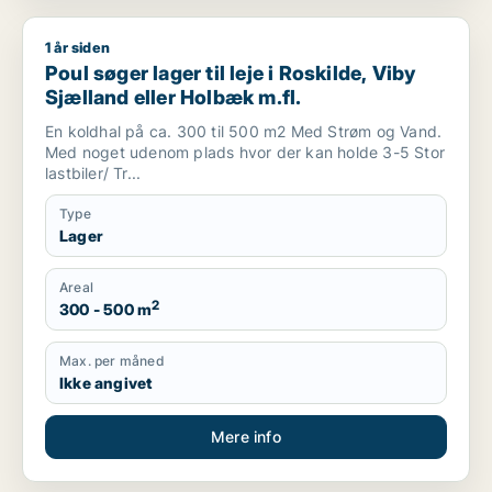
1 år siden
Poul søger lager til leje i Roskilde, Viby Sjælland eller Holbæk
Poul søger lager til leje i Roskilde, Viby
Sjælland eller Holbæk m.fl.
En koldhal på ca. 300 til 500 m2 Med Strøm og Vand.
Med noget udenom plads hvor der kan holde 3-5 Stor
lastbiler/ Tr...
Type
Lager
Areal
2
300 - 500 m
Max. per måned
Ikke angivet
Mere info