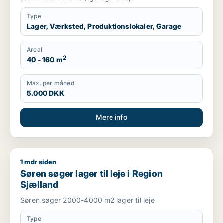
Type
Lager, Værksted, Produktionslokaler, Garage
Areal
2
40 - 160 m
Max. per måned
5.000 DKK
Mere info
1 mdr siden
Søren søger lager til leje i Region Sjælland
Søren søger lager til leje i Region
Sjælland
Søren søger 2000-4000 m2 lager til leje
Type