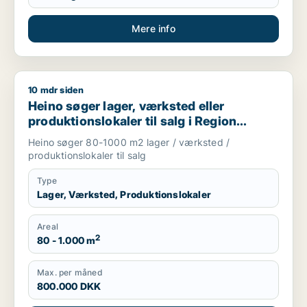
Mere info
10 mdr siden
Heino søger lager, værksted eller produktionslokaler til salg
Heino søger lager, værksted eller
produktionslokaler til salg i Region
Sjælland
Heino søger 80-1000 m2 lager / værksted /
produktionslokaler til salg
Type
Lager, Værksted, Produktionslokaler
Areal
2
80 - 1.000 m
Max. per måned
800.000 DKK