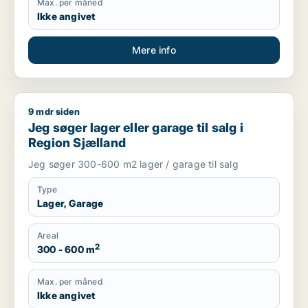
Max. per måned
Ikke angivet
Mere info
9 mdr siden
Jeg søger lager eller garage til salg i Region Sjælland
Jeg søger lager eller garage til salg i
Region Sjælland
Jeg søger 300-600 m2 lager / garage til salg
Type
Lager, Garage
Areal
2
300 - 600 m
Max. per måned
Ikke angivet