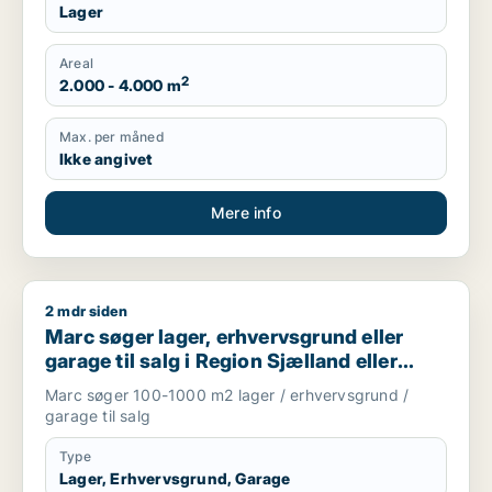
Lager
Areal
2
2.000 - 4.000 m
Max. per måned
Ikke angivet
Mere info
2 mdr siden
Marc søger lager, erhvervsgrund eller garage til salg i Regio
Marc søger lager, erhvervsgrund eller
garage til salg i Region Sjælland eller
Nordsjælland
Marc søger 100-1000 m2 lager / erhvervsgrund /
garage til salg
Type
Lager, Erhvervsgrund, Garage