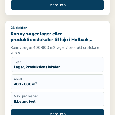
Mere info
23 d siden
Ronny søger lager eller produktionslokaler til leje i Holbæk, T
Ronny søger lager eller
produktionslokaler til leje i Holbæk,
Tølløse eller Ugerløse m.fl.
Ronny søger 400-600 m2 lager / produktionslokaler
til leje
Type
Lager, Produktionslokaler
Areal
2
400 - 600 m
Max. per måned
Ikke angivet
Mere info