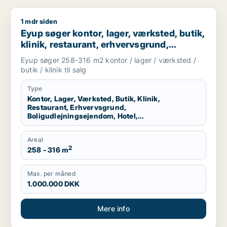
1 mdr siden
Eyup søger kontor, lager, værksted, butik, klinik, restaurant
Eyup søger kontor, lager, værksted, butik,
klinik, restaurant, erhvervsgrund,
boligudlejningsejendom, hotel,
Eyup søger 258-316 m2 kontor / lager / værksted /
produktionslokaler eller garage til salg i
butik / klinik til salg
Esbjerg Centrum, Esbjerg Ø eller Esbjerg
N m.fl.
Type
Kontor, Lager, Værksted, Butik, Klinik,
Restaurant, Erhvervsgrund,
Boligudlejningsejendom, Hotel,
Produktionslokaler, Garage
Areal
2
258 - 316 m
Max. per måned
1.000.000 DKK
Mere info