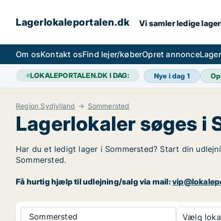
Lagerlokaleportalen.dk
Vi samler ledige lager
Om os
Kontakt os
Find lejer/køber
Opret annonce
Lager
LOKALEPORTALEN.DK I DAG:
Nye i dag
1
Op
Region Sydjylland
Sommersted
Lagerlokaler søges 
Har du et ledigt lager i Sommersted? Start din udlejni
Sommersted.
Få hurtig hjælp til udlejning/salg via mail:
vip@lokalep
Sommersted
Vælg lokal