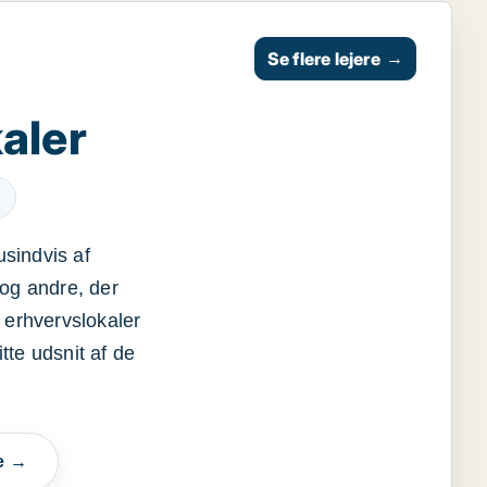
Se flere lejere
→
aler
usindvis af
og andre, der
 erhvervslokaler
itte udsnit af de
e →