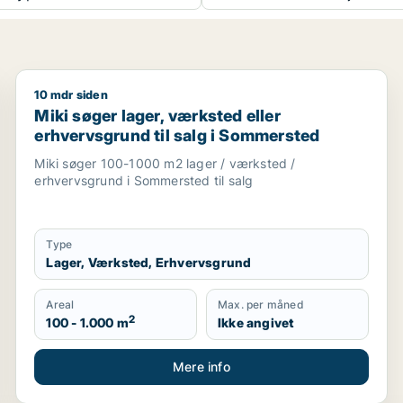
10 mdr siden
k, restaurant, erhvervsgrund, boligudlejningsejendom, hotel,
Miki søger lager, værksted eller erhvervsgrund til s
Miki søger lager, værksted eller
erhvervsgrund til salg i Sommersted
Miki søger 100-1000 m2 lager / værksted /
erhvervsgrund i Sommersted til salg
Type
Lager, Værksted, Erhvervsgrund
Areal
Max. per måned
2
100 - 1.000 m
Ikke angivet
Mere info