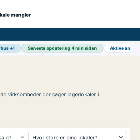
lokale mangler
rhus
+
1
Seneste opdatering
4 min siden
Aktive annon
inde virksomheder der søger lagerlokaler i
 salg?
Hvor store er dine lokaler?