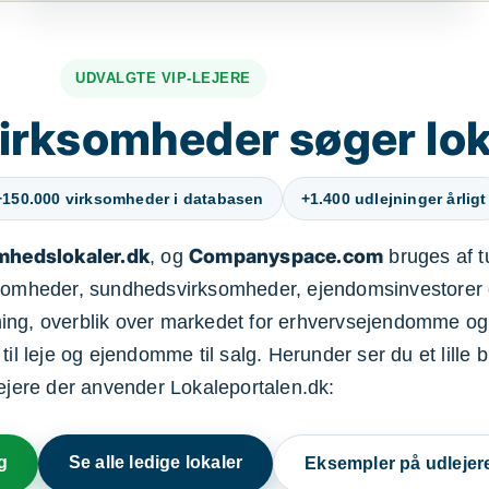
UDVALGTE VIP-LEJERE
irksomheder søger lok
+150.000 virksomheder i databasen
+1.400 udlejninger årligt
mhedslokaler.dk
Companyspace.com
, og
bruges af t
ksomheder, sundhedsvirksomheder, ejendomsinvestorer 
ning, overblik over markedet for erhvervsejendomme og
il leje og ejendomme til salg. Herunder ser du et lille b
lejere der anvender Lokaleportalen.dk:
g
Se alle ledige lokaler
Eksempler på udlejer