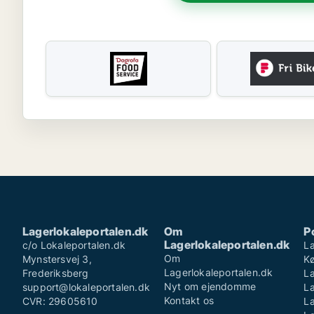
Lagerlokaleportalen.dk
Om
P
Lagerlokaleportalen.dk
c/o Lokaleportalen.dk
La
Om
Mynstersvej 3,
K
Lagerlokaleportalen.dk
Frederiksberg
La
Nyt om ejendomme
support@lokaleportalen.dk
L
Kontakt os
CVR: 29605610
La