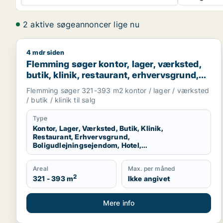
2 aktive søgeannoncer lige nu
4 mdr siden
Flemming søger kontor, lager, værksted, butik, klini
Flemming søger kontor, lager, værksted,
butik, klinik, restaurant, erhvervsgrund,
boligudlejningsejendom, hotel,
Flemming søger 321-393 m2 kontor / lager / værksted
produktionslokaler eller garage til salg i
/ butik / klinik til salg
Kolding, Christiansfeld eller Sjølund m.fl.
Type
Kontor, Lager, Værksted, Butik, Klinik,
Restaurant, Erhvervsgrund,
Boligudlejningsejendom, Hotel,
Produktionslokaler, Garage
Areal
Max. per måned
2
321 - 393 m
Ikke angivet
Mere info