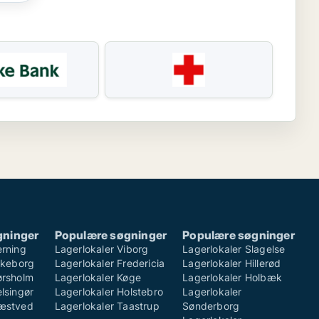
gninger
Populære søgninger
Populære søgninger
erning
Lagerlokaler Viborg
Lagerlokaler Slagelse
ilkeborg
Lagerlokaler Fredericia
Lagerlokaler Hillerød
ørsholm
Lagerlokaler Køge
Lagerlokaler Holbæk
lsingør
Lagerlokaler Holstebro
Lagerlokaler
Næstved
Lagerlokaler Taastrup
Sønderborg