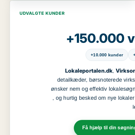
UDVALGTE KUNDER
+150.000 v
+10.000 kunder
Lokaleportalen.dk
Virkso
,
detailkæder, børsnoterede vir
ønsker nem og effektiv lokalesøg
, og hurtig besked om nye lokaler t
Få hjælp til din søgnin