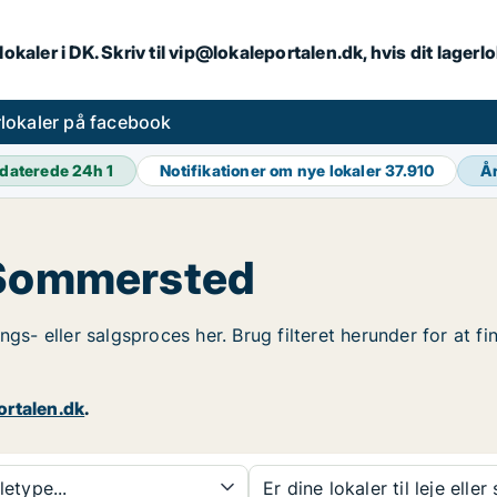
lokaler i DK. Skriv til vip@lokaleportalen.dk, hvis dit lager
lokaler på facebook
daterede 24h
1
Notifikationer om nye lokaler
37.910
Å
i Sommersted
ngs- eller salgsproces her. Brug filteret herunder for at f
ortalen.dk
.
etype...
Er dine lokaler til leje eller