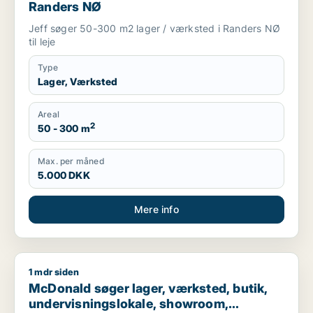
Randers NØ
Jeff søger 50-300 m2 lager / værksted i Randers NØ
til leje
Type
Lager, Værksted
Areal
2
50 - 300 m
Max. per måned
5.000 DKK
Mere info
1 mdr siden
McDonald søger lager, værksted, butik, undervisningslokale, 
McDonald søger lager, værksted, butik,
undervisningslokale, showroom,