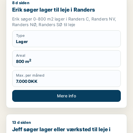
8 d siden
Erik søger lager til leje i Randers
Erik søger lager til leje i Randers
Erik søger 0-800 m2 lager i Randers C, Randers NV,
Randers NØ, Randers SØ til leje
Type
Lager
Areal
2
800 m
Max. per måned
7.000 DKK
Mere info
13 d siden
Jeff søger lager eller værksted til leje i Randers NØ
Jeff søger lager eller værksted til leje i