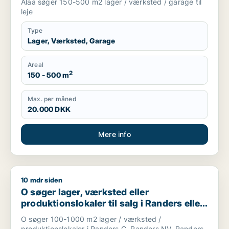
Alaa søger 150-500 m2 lager / værksted / garage til
leje
Type
Lager, Værksted, Garage
Areal
2
150 - 500 m
Max. per måned
20.000 DKK
Mere info
10 mdr siden
O søger lager, værksted eller produktionslokaler til salg i R
O søger lager, værksted eller
produktionslokaler til salg i Randers eller
Randers SV
O søger 100-1000 m2 lager / værksted /
produktionslokaler i Randers C, Randers NV, Randers