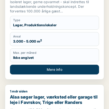
Isoleret lager, gerne opvarmet - skal indrettes til
landsdækkende underholdningskoncept. Der
forventes 100.000 årlige gæst...
Type
Lager, Produktionslokaler
Areal
2
3.000 - 5.000 m
Max. per måned
Ikke angivet
Mere info
1 mdr siden
Alaa søger lager, værksted eller garage til leje i Favrskov, Tr
Alaa søger lager, værksted eller garage til
leje i Favrskov, Trige eller Randers