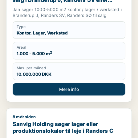
Randers SØ
Jan søger 1000-5000 m2 kontor / lager / værksted i
Branderup J, Randers SV, Randers SØ til salg
Type
Kontor, Lager, Værksted
Areal
2
1.000 - 5.000 m
Max. per måned
10.000.000 DKK
Mere info
8 mdr siden
Sanvig Holding søger lager eller produktionslokaler til leje i
Sanvig Holding søger lager eller
produktionslokaler til leje i Randers C