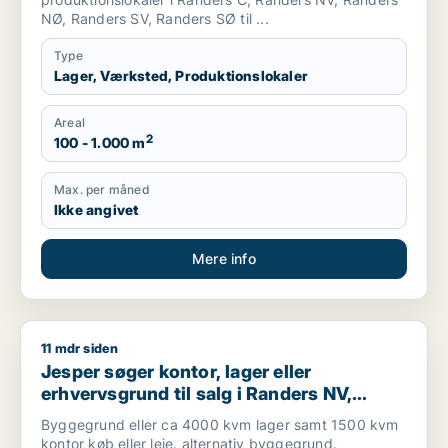
NØ, Randers SV, Randers SØ til ...
Type
Lager, Værksted, Produktionslokaler
Areal
2
100 - 1.000 m
Max. per måned
Ikke angivet
Mere info
11 mdr siden
Jesper søger kontor, lager eller erhvervsgrund til salg i Ra
Jesper søger kontor, lager eller
erhvervsgrund til salg i Randers NV,
Randers SV eller Randers SØ
Byggegrund eller ca 4000 kvm lager samt 1500 kvm
kontor køb eller leje. alternativ byggegrund.