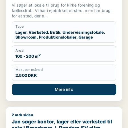
produktionslokaler eller garage til leje i
Vi søger et lokale til brug for kirke forening og
Randers eller Randers SV
fællesskab. Vi har i øjeblikket et sted, men har brug
for et sted, der e...
Type
Lager, Værksted, Butik, Undervisningslokale,
Showroom, Produktionslokaler, Garage
Areal
2
100 - 200 m
Max. per måned
2.500 DKK
Mere info
2 mdr siden
Jan søger kontor, lager eller værksted til salg i Branderup 
Jan søger kontor, lager eller værksted til
salg i Branderup J, Randers SV eller