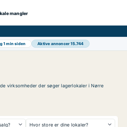
lokale mangler
ng
1 min siden
Aktive annoncer
15.744
finde virksomheder der søger lagerlokaler i Nørre
 salg?
Hvor store er dine lokaler?