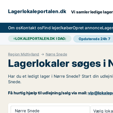
Lagerlokaleportalen.dk
Vi samler ledige lager
Om os
Kontakt os
Find lejer/køber
Opret annonce
Lager
LOKALEPORTALEN.DK I DAG:
Opdaterede 24h
7
Region Midtjylland
Nørre Snede
Lagerlokaler søges i
Har du et ledigt lager i Nørre Snede? Start din udlejn
Snede.
Få hurtig hjælp til udlejning/salg via mail:
vip@lokalep
Nørre Snede
Vælg lokal