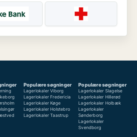
gninger
Populære søgninger
Populære søgninger
erning
Lagerlokaler Viborg
Lagerlokaler Slagelse
ilkeborg
Lagerlokaler Fredericia
Lagerlokaler Hillerød
ørsholm
Lagerlokaler Køge
Lagerlokaler Holbæk
lsingør
Lagerlokaler Holstebro
Lagerlokaler
Næstved
Lagerlokaler Taastrup
Sønderborg
Lagerlokaler
Svendborg