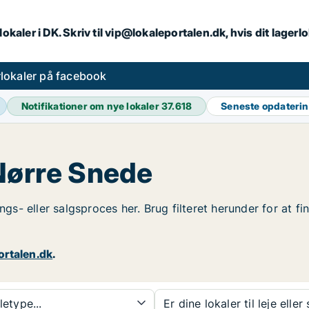
lokaler i DK. Skriv til vip@lokaleportalen.dk, hvis dit lager
lokaler på facebook
Notifikationer om nye lokaler
37.618
Seneste opdateri
 Nørre Snede
ings- eller salgsproces her. Brug filteret herunder for at 
ortalen.dk
.
etype...
Er dine lokaler til leje eller