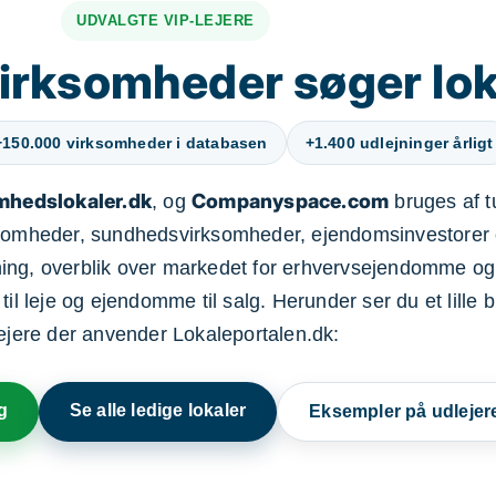
UDVALGTE VIP-LEJERE
irksomheder søger lok
+150.000 virksomheder i databasen
+1.400 udlejninger årligt
mhedslokaler.dk
Companyspace.com
, og
bruges af t
ksomheder, sundhedsvirksomheder, ejendomsinvestorer 
ning, overblik over markedet for erhvervsejendomme og
il leje og ejendomme til salg. Herunder ser du et lille b
lejere der anvender Lokaleportalen.dk:
g
Se alle ledige lokaler
Eksempler på udlejer