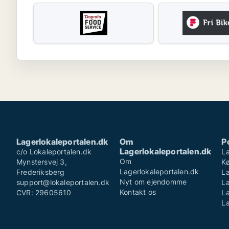
Lagerlokaleportalen.dk
Om
P
Lagerlokaleportalen.dk
c/o Lokaleportalen.dk
La
Om
Mynstersvej 3,
K
Lagerlokaleportalen.dk
Frederiksberg
La
Nyt om ejendomme
support@lokaleportalen.dk
L
Kontakt os
CVR: 29605610
La
La