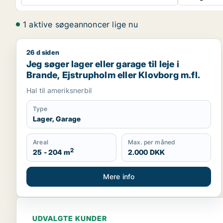
1 aktive søgeannoncer lige nu
26 d siden
Jeg søger lager eller garage til leje i Brande, Ejstr
Jeg søger lager eller garage til leje i
Brande, Ejstrupholm eller Klovborg m.fl.
Hal til ameriksnerbil
Type
Lager, Garage
Areal
Max. per måned
2
25 - 204 m
2.000 DKK
Mere info
UDVALGTE KUNDER