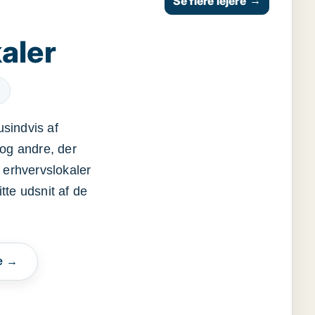
Se flere lejere
→
aler
usindvis af
og andre, der
 erhvervslokaler
itte udsnit af de
e →