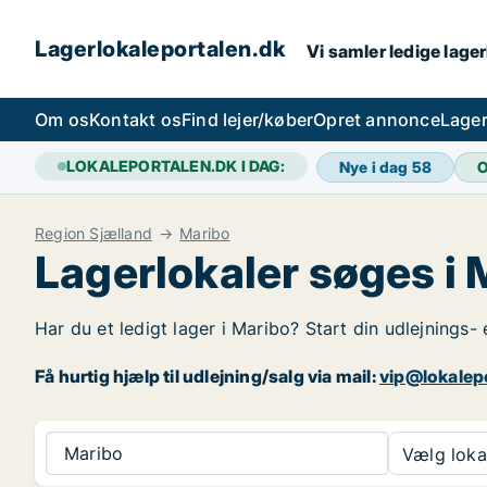
Lagerlokaleportalen.dk
Vi samler ledige lager
Om os
Kontakt os
Find lejer/køber
Opret annonce
Lager
LOKALEPORTALEN.DK I DAG:
Nye i dag
58
O
Region Sjælland
Maribo
Lagerlokaler søges i 
Har du et ledigt lager i Maribo? Start din udlejnings- 
Få hurtig hjælp til udlejning/salg via mail:
vip@lokalep
Maribo
Vælg lokal