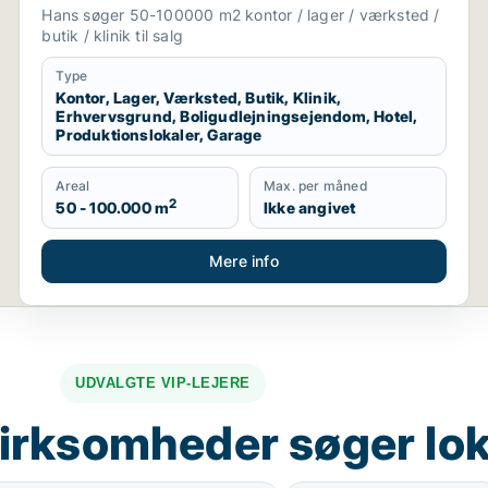
boligudlejningsejendom, hotel,
Hans søger 50-100000 m2 kontor / lager / værksted /
produktionslokaler eller garage til salg i
butik / klinik til salg
Region Sjælland
Type
Kontor, Lager, Værksted, Butik, Klinik,
Erhvervsgrund, Boligudlejningsejendom, Hotel,
Produktionslokaler, Garage
Areal
Max. per måned
2
50 - 100.000 m
Ikke angivet
Mere info
UDVALGTE VIP-LEJERE
irksomheder søger lok