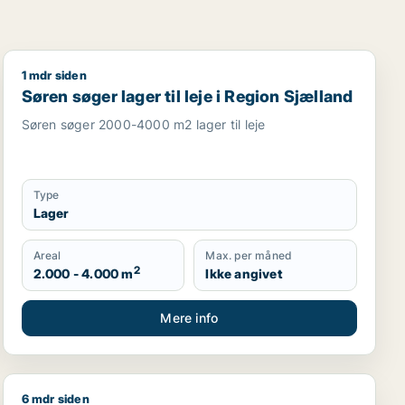
1 mdr siden
garage til leje i Region Sjælland
Søren søger lager til leje i Region Sjælland
Søren søger lager til leje i Region Sjælland
Søren søger 2000-4000 m2 lager til leje
Type
Lager
Areal
Max. per måned
2
2.000 - 4.000 m
Ikke angivet
Mere info
6 mdr siden
sningslokale, showroom, erhvervsgrund, produktionslokaler 
Jeg søger kontor, lager, værksted, butik, klinik, resta