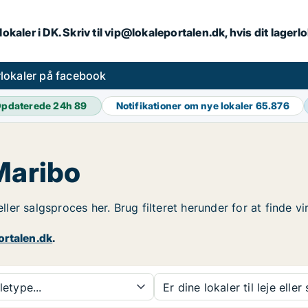
lokaler i DK. Skriv til vip@lokaleportalen.dk, hvis dit lager
lokaler på facebook
pdaterede 24h
89
Notifikationer om nye lokaler
65.876
Maribo
eller salgsproces her. Brug filteret herunder for at finde 
ortalen.dk
.
etype...
Er dine lokaler til leje eller