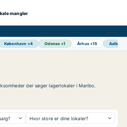
lokale mangler
København
+
4
Odense
+
1
Århus
+
15
Aalborg
virksomheder der søger lagerlokaler i Maribo.
 salg?
Hvor store er dine lokaler?