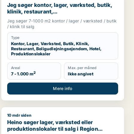
Jeg søger kontor, lager, værksted, butik,
klinik, restaurant,
boligudlejningsejendom, hotel eller
Jeg søger 7-1000 m2 kontor / lager / værksted / butik
produktionslokaler til salg i Vordingborg,
/ klinik til salg
Guldborgsund eller Lolland
Type
Kontor, Lager, Værksted, Butik, Klinik,
Restaurant, Boligudlejningsejendom, Hotel,
Produktionslokaler
Areal
Max. per måned
2
7 - 1.000 m
Ikke angivet
Mere info
10 mdr siden
hvervsgrund, boligudlejningsejendom, hotel, produktionsloka
Heino søger lager, værksted eller produktionslokaler ti
Heino søger lager, værksted eller
produktionslokaler til salg i Region