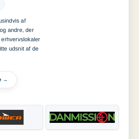
usindvis af
og andre, der
 erhvervslokaler
itte udsnit af de
e →