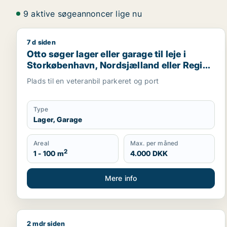
9 aktive søgeannoncer lige nu
7 d siden
Otto søger lager eller garage til leje i Storkøbenh
Otto søger lager eller garage til leje i
Storkøbenhavn, Nordsjælland eller Region
Sjælland
Plads til en veteranbil parkeret og port
Type
Lager, Garage
Areal
Max. per måned
2
1 - 100 m
4.000 DKK
Mere info
2 mdr siden
Marc søger lager, erhvervsgrund eller garage til sa