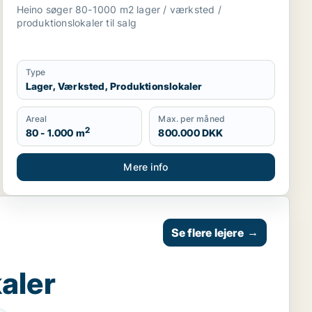
Sjælland
Heino søger 80-1000 m2 lager / værksted /
produktionslokaler til salg
Type
Lager, Værksted, Produktionslokaler
Areal
Max. per måned
2
80 - 1.000 m
800.000 DKK
Mere info
Se flere lejere
→
aler