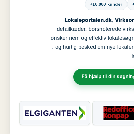
+10.000 kunder
Lokaleportalen.dk
Virkso
,
detailkæder, børsnoterede vir
ønsker nem og effektiv lokalesøg
, og hurtig besked om nye lokaler t
Få hjælp til din søgnin