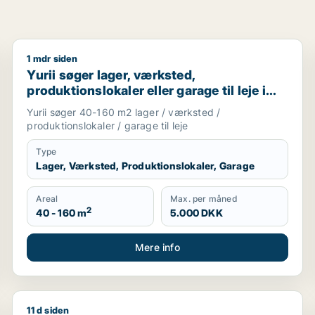
1 mdr siden
avn, Nordsjælland eller Region Sjælland
Yurii søger lager, værksted, produktionslokaler eller 
Yurii søger lager, værksted,
produktionslokaler eller garage til leje i
Region Sjælland
Yurii søger 40-160 m2 lager / værksted /
produktionslokaler / garage til leje
Type
Lager, Værksted, Produktionslokaler, Garage
Areal
Max. per måned
2
40 - 160 m
5.000 DKK
Mere info
11 d siden
lg i Region Sjælland eller Nordsjælland
Cicilie søger kontor, lager, værksted, butik, undervi