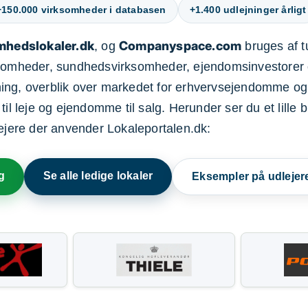
+150.000 virksomheder i databasen
+1.400 udlejninger årligt
mhedslokaler.dk
Companyspace.com
, og
bruges af t
ksomheder, sundhedsvirksomheder, ejendomsinvestorer 
ning, overblik over markedet for erhvervsejendomme og
il leje og ejendomme til salg. Herunder ser du et lille b
lejere der anvender Lokaleportalen.dk:
g
Se alle ledige lokaler
Eksempler på udlejer