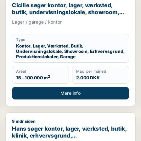
Cicilie søger kontor, lager, værksted,
butik, undervisningslokale, showroom,
erhvervsgrund, produktionslokaler eller
Lager / garage / kontor
garage til leje i Region Sjælland eller
Nordsjælland
Type
Kontor, Lager, Værksted, Butik,
Undervisningslokale, Showroom, Erhvervsgrund,
Produktionslokaler, Garage
Areal
Max. per måned
2
15 - 100.000 m
2.000 DKK
Mere info
9 mdr siden
and
Hans søger kontor, lager, værksted, butik, klinik, er
Hans søger kontor, lager, værksted, butik,
klinik, erhvervsgrund,