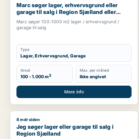
Marc søger lager, erhvervsgrund eller
garage til salg i Region Sjælland eller
Nordsjælland
Marc søger 100-1000 m2 lager / erhvervsgrund /
garage til salg
Type
Lager, Erhvervsgrund, Garage
Areal
Max. per måned
2
100 - 1.000 m
Ikke angivet
Mere info
8 mdr siden
Jeg søger lager eller garage til salg i Region Sjæll
Jeg søger lager eller garage til salg i
Region Sjælland