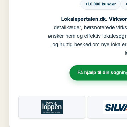
+10.000 kunder
Lokaleportalen.dk
Virkso
,
detailkæder, børsnoterede vir
ønsker nem og effektiv lokalesøg
, og hurtig besked om nye lokaler t
Få hjælp til din søgnin