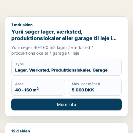
1 mdr siden
avn, Nordsjælland eller Region Sjælland
Yurii søger lager, værksted, produktionslokaler eller 
Yurii søger lager, værksted,
produktionslokaler eller garage til leje i
Region Sjælland
Yurii søger 40-160 m2 lager / værksted /
produktionslokaler / garage til leje
Type
Lager, Værksted, Produktionslokaler, Garage
Areal
Max. per måned
2
40 - 160 m
5.000 DKK
Mere info
12 d siden
lg i Region Sjælland eller Nordsjælland
Cicilie søger kontor, lager, værksted, butik, undervi