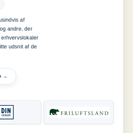
usindvis af
og andre, der
 erhvervslokaler
itte udsnit af de
e →