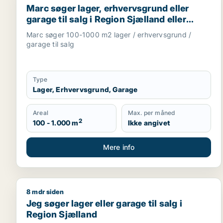
Marc søger lager, erhvervsgrund eller
garage til salg i Region Sjælland eller
Nordsjælland
Marc søger 100-1000 m2 lager / erhvervsgrund /
garage til salg
Type
Lager, Erhvervsgrund, Garage
Areal
Max. per måned
2
100 - 1.000 m
Ikke angivet
Mere info
8 mdr siden
Jeg søger lager eller garage til salg i Region Sjæll
Jeg søger lager eller garage til salg i
Region Sjælland