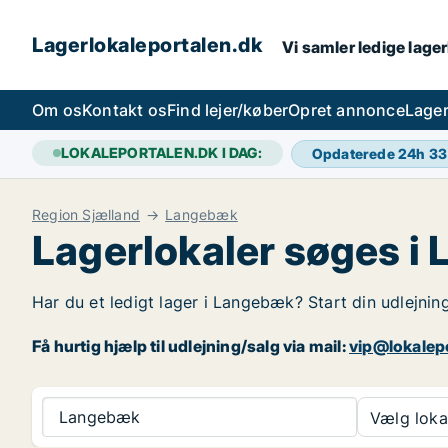
Lagerlokaleportalen.dk
Vi samler ledige lager
Om os
Kontakt os
Find lejer/køber
Opret annonce
Lager
LOKALEPORTALEN.DK I DAG:
Opdaterede 24h
33
Region Sjælland
Langebæk
Lagerlokaler søges i
Har du et ledigt lager i Langebæk? Start din udlejning
Få hurtig hjælp til udlejning/salg via mail:
vip@lokalep
Langebæk
Vælg lokal