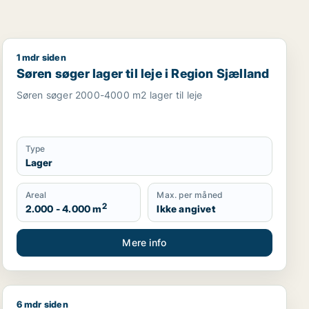
1 mdr siden
garage til leje i Region Sjælland
Søren søger lager til leje i Region Sjælland
Søren søger lager til leje i Region Sjælland
Søren søger 2000-4000 m2 lager til leje
Type
Lager
Areal
Max. per måned
2
2.000 - 4.000 m
Ikke angivet
Mere info
6 mdr siden
sningslokale, showroom, erhvervsgrund, produktionslokaler 
Jeg søger kontor, lager, værksted, butik, klinik, resta