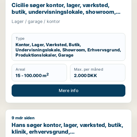
Cicilie søger kontor, lager, værksted,
butik, undervisningslokale, showroom,
erhvervsgrund, produktionslokaler eller
Lager / garage / kontor
garage til leje i Region Sjælland eller
Nordsjælland
Type
Kontor, Lager, Værksted, Butik,
Undervisningslokale, Showroom, Erhvervsgrund,
Produktionslokaler, Garage
Areal
Max. per måned
2
15 - 100.000 m
2.000 DKK
Mere info
9 mdr siden
and
Hans søger kontor, lager, værksted, butik, klinik, er
Hans søger kontor, lager, værksted, butik,
klinik, erhvervsgrund,