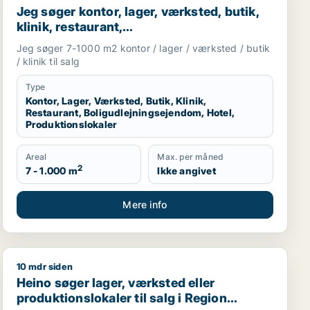
Jeg søger kontor, lager, værksted, butik,
klinik, restaurant,
boligudlejningsejendom, hotel eller
Jeg søger 7-1000 m2 kontor / lager / værksted / butik
produktionslokaler til salg i Vordingborg,
/ klinik til salg
Guldborgsund eller Lolland
Type
Kontor, Lager, Værksted, Butik, Klinik,
Restaurant, Boligudlejningsejendom, Hotel,
Produktionslokaler
Areal
Max. per måned
2
7 - 1.000 m
Ikke angivet
Mere info
10 mdr siden
hvervsgrund, boligudlejningsejendom, hotel, produktionsloka
Heino søger lager, værksted eller produktionslokaler ti
Heino søger lager, værksted eller
produktionslokaler til salg i Region