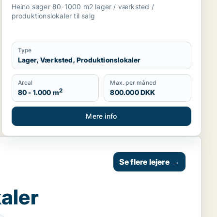
Sjælland
Heino søger 80-1000 m2 lager / værksted /
produktionslokaler til salg
Type
Lager, Værksted, Produktionslokaler
Areal
Max. per måned
2
80 - 1.000 m
800.000 DKK
Mere info
Se flere lejere
→
aler