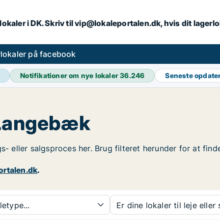
lokaler i DK. Skriv til vip@lokaleportalen.dk, hvis dit lager
lokaler på facebook
Notifikationer om nye lokaler
36.246
Seneste opdate
 Langebæk
s- eller salgsproces her. Brug filteret herunder for at fi
ortalen.dk
.
etype...
Er dine lokaler til leje eller