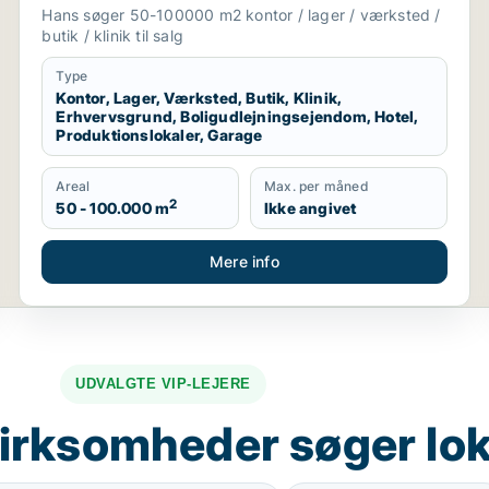
boligudlejningsejendom, hotel,
Hans søger 50-100000 m2 kontor / lager / værksted /
produktionslokaler eller garage til salg i
butik / klinik til salg
Region Sjælland
Type
Kontor, Lager, Værksted, Butik, Klinik,
Erhvervsgrund, Boligudlejningsejendom, Hotel,
Produktionslokaler, Garage
Areal
Max. per måned
2
50 - 100.000 m
Ikke angivet
Mere info
UDVALGTE VIP-LEJERE
irksomheder søger lok