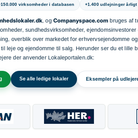
+150.000 virksomheder i databasen
+1.400 udlejninger årligt
mhedslokaler.dk
Companyspace.com
, og
bruges af t
ksomheder, sundhedsvirksomheder, ejendomsinvestorer 
ning, overblik over markedet for erhvervsejendomme og
il leje og ejendomme til salg. Herunder ser du et lille b
lejere der anvender Lokaleportalen.dk:
g
Se alle ledige lokaler
Eksempler på udlejer