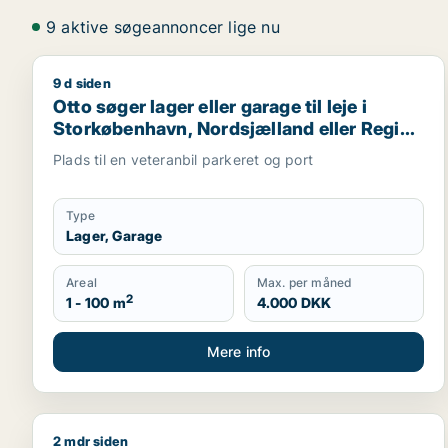
9 aktive søgeannoncer lige nu
9 d siden
Otto søger lager eller garage til leje i Storkøbenh
Otto søger lager eller garage til leje i
Storkøbenhavn, Nordsjælland eller Region
Sjælland
Plads til en veteranbil parkeret og port
Type
Lager, Garage
Areal
Max. per måned
2
1 - 100 m
4.000 DKK
Mere info
2 mdr siden
Marc søger lager, erhvervsgrund eller garage til sa