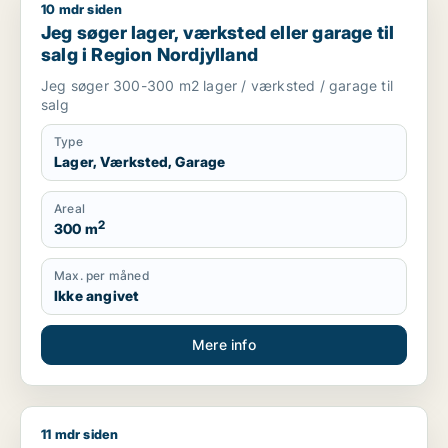
10 mdr siden
Jeg søger lager, værksted eller garage til salg i Region Nord
Jeg søger lager, værksted eller garage til
salg i Region Nordjylland
Jeg søger 300-300 m2 lager / værksted / garage til
salg
Type
Lager, Værksted, Garage
Areal
2
300 m
Max. per måned
Ikke angivet
Mere info
11 mdr siden
Morten søger kontor, lager, værksted, butik, klinik, restauran