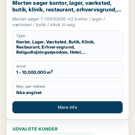
Morten søger kontor, lager, værksted,
butik, klinik, restaurant, erhvervsgrund,
boligudlejningsejendom, hotel eller
Morten søger 1-10000000 m2 kontor / lager /
produktionslokaler til salg i Region
værksted / butik / klinik til salg
Nordjylland
Type
Kontor, Lager, Værksted, Butik, Klinik,
Restaurant, Erhvervsgrund,
Boligudlejningsejendom, Hotel,
Produktionslokaler
Areal
2
1 - 10.000.000 m
Max. per måned
Ikke angivet
Mere info
UDVALGTE KUNDER