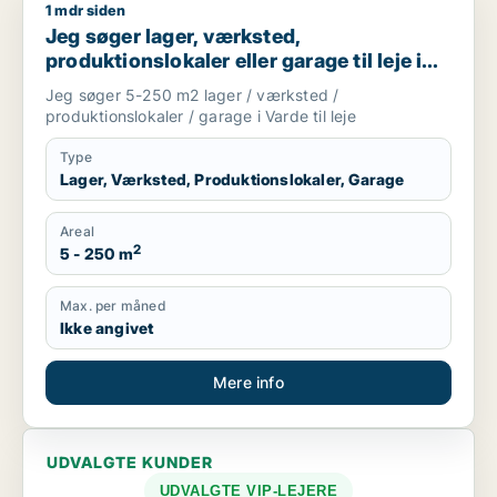
1 mdr siden
Jeg søger lager, værksted, produktionslokaler eller garage til
Jeg søger lager, værksted,
produktionslokaler eller garage til leje i
Varde
Jeg søger 5-250 m2 lager / værksted /
produktionslokaler / garage i Varde til leje
Type
Lager, Værksted, Produktionslokaler, Garage
Areal
2
5 - 250 m
Max. per måned
Ikke angivet
Mere info
UDVALGTE KUNDER
UDVALGTE VIP-LEJERE