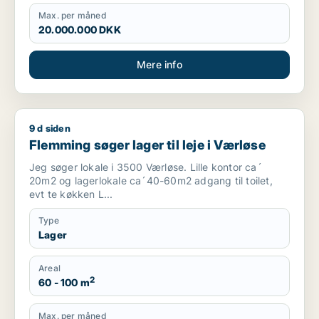
Max. per måned
20.000.000 DKK
Mere info
9 d siden
Flemming søger lager til leje i Værløse
Flemming søger lager til leje i Værløse
Jeg søger lokale i 3500 Værløse. Lille kontor ca´
20m2 og lagerlokale ca´40-60m2 adgang til toilet,
evt te køkken L...
Type
Lager
Areal
2
60 - 100 m
Max. per måned