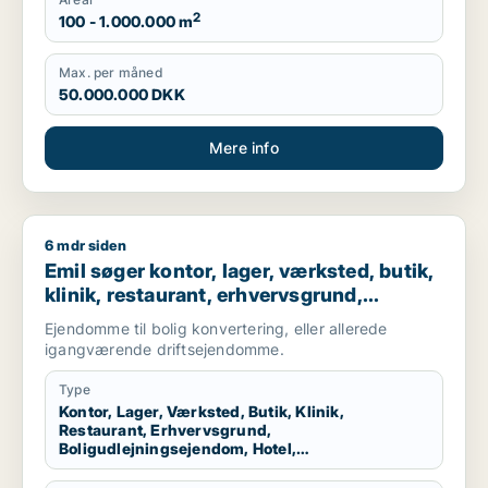
2
100 - 1.000.000 m
Max. per måned
50.000.000 DKK
Mere info
6 mdr siden
Emil søger kontor, lager, værksted, butik, klinik, restaurant,
Emil søger kontor, lager, værksted, butik,
klinik, restaurant, erhvervsgrund,
boligudlejningsejendom, hotel,
Ejendomme til bolig konvertering, eller allerede
produktionslokaler eller garage til salg i
igangværende driftsejendomme.
Nordsjælland
Type
Kontor, Lager, Værksted, Butik, Klinik,
Restaurant, Erhvervsgrund,
Boligudlejningsejendom, Hotel,
Produktionslokaler, Garage