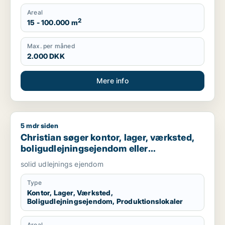
Areal
2
15 - 100.000 m
Max. per måned
2.000 DKK
Mere info
5 mdr siden
Christian søger kontor, lager, værksted, boligudlejningsejend
Christian søger kontor, lager, værksted,
boligudlejningsejendom eller
produktionslokaler til salg i Nordsjælland,
solid udlejnings ejendom
Roskilde eller Holbæk
Type
Kontor, Lager, Værksted,
Boligudlejningsejendom, Produktionslokaler
Areal