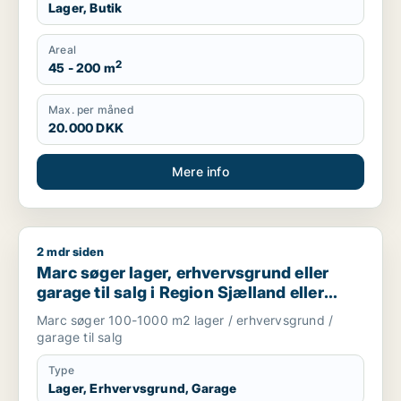
Lager, Butik
Areal
2
45 - 200 m
Max. per måned
20.000 DKK
Mere info
2 mdr siden
Marc søger lager, erhvervsgrund eller garage til salg i Regio
Marc søger lager, erhvervsgrund eller
garage til salg i Region Sjælland eller
Nordsjælland
Marc søger 100-1000 m2 lager / erhvervsgrund /
garage til salg
Type
Lager, Erhvervsgrund, Garage