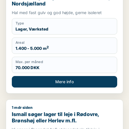
Nordsjælland
Hal med fast gulv og god højde, gerne isoleret
Type
Lager, Værksted
Areal
2
1.400 - 5.000 m
Max. per måned
70.000 DKK
Mere info
1 mdr siden
Ismail søger lager til leje i Rødovre, Brønshøj eller Herlev m.fl
Ismail søger lager til leje i Rødovre,
Brønshøj eller Herlev m.fl.