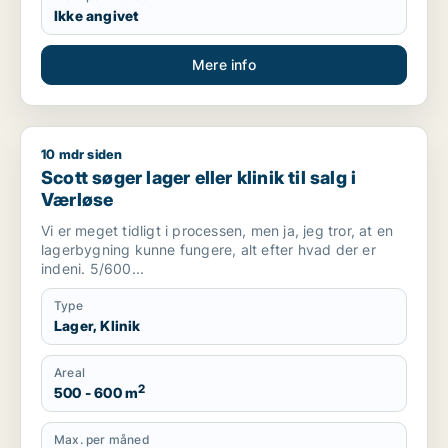
Ikke angivet
Mere info
10 mdr siden
Scott søger lager eller klinik til salg i Værløse
Scott søger lager eller klinik til salg i
Værløse
Vi er meget tidligt i processen, men ja, jeg tror, ​​at en
lagerbygning kunne fungere, alt efter hvad der er
indeni. 5/600...
Type
Lager, Klinik
Areal
2
500 - 600 m
Max. per måned