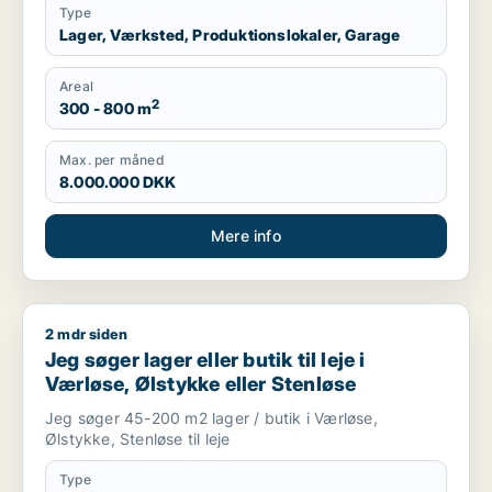
Type
Lager, Værksted, Produktionslokaler, Garage
Areal
2
300 - 800 m
Max. per måned
8.000.000 DKK
Mere info
2 mdr siden
Jeg søger lager eller butik til leje i Værløse, Ølstykke eller S
Jeg søger lager eller butik til leje i
Værløse, Ølstykke eller Stenløse
Jeg søger 45-200 m2 lager / butik i Værløse,
Ølstykke, Stenløse til leje
Type