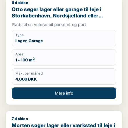
6 d siden
Otto søger lager eller garage til leje i Storkøbenhavn, Nords
Otto søger lager eller garage til leje i
Storkøbenhavn, Nordsjælland eller
Region Sjælland
Plads til en veteranbil parkeret og port
Type
Lager, Garage
Areal
2
1 - 100 m
Max. per måned
4.000 DKK
Mere info
7 d siden
Morten søger lager eller værksted til leje i Nordsjælland
Morten søger lager eller værksted til leje i