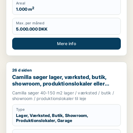
Areal
2
1.000 m
Max. per måned
5.000.000 DKK
Mere info
26 d siden
Camilla søger lager, værksted, butik, showroom, produktionslo
Camilla søger lager, værksted, butik,
showroom, produktionslokaler eller
garage til leje i Nordsjælland
Camilla søger 40-150 m2 lager / værksted / butik /
showroom / produktionslokaler til leje
Type
Lager, Værksted, Butik, Showroom,
Produktionslokaler, Garage