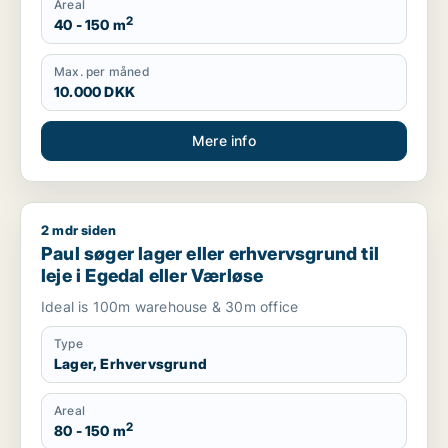
Areal
2
40 - 150 m
Max. per måned
10.000 DKK
Mere info
2 mdr siden
Paul søger lager eller erhvervsgrund til leje i Egedal eller Væ
Paul søger lager eller erhvervsgrund til
leje i Egedal eller Værløse
Ideal is 100m warehouse & 30m office
Type
Lager, Erhvervsgrund
Areal
2
80 - 150 m