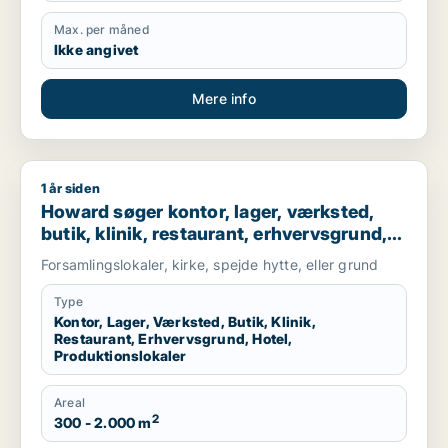
Max. per måned
Ikke angivet
Mere info
1 år siden
Howard søger kontor, lager, værksted, butik, klinik, restaurant
Howard søger kontor, lager, værksted,
butik, klinik, restaurant, erhvervsgrund,
hotel eller produktionslokaler til salg i
Forsamlingslokaler, kirke, spejde hytte, eller grund
Herlev, Hillerød eller Værløse m.fl.
Type
Kontor, Lager, Værksted, Butik, Klinik,
Restaurant, Erhvervsgrund, Hotel,
Produktionslokaler
Areal
2
300 - 2.000 m