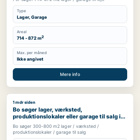
Type
Lager, Garage
Areal
2
714 - 872 m
Max. per måned
Ikke angivet
Mere info
1 mdr siden
Bo søger lager, værksted, produktionslokaler eller garage til
Bo søger lager, værksted,
produktionslokaler eller garage til salg i
Nordsjælland
Bo søger 300-800 m2 lager / værksted /
produktionslokaler / garage til salg