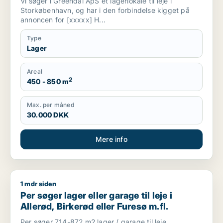
Vi søger i Greendal ApS et lagerlokale til leje i
Storkøbenhavn, og har i den forbindelse kigget på
annoncen for [xxxxx] H...
Type
Lager
Areal
2
450 - 850 m
Max. per måned
30.000 DKK
Mere info
1 mdr siden
Per søger lager eller garage til leje i Allerød, Birkerød eller Fu
Per søger lager eller garage til leje i
Allerød, Birkerød eller Furesø m.fl.
Per søger 714-872 m2 lager / garage til leje