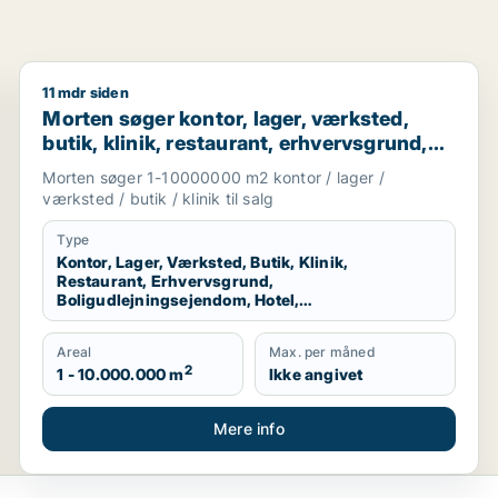
11 mdr siden
egion Nordjylland
Morten søger kontor, lager, værksted, butik, klinik, 
Morten søger kontor, lager, værksted,
butik, klinik, restaurant, erhvervsgrund,
boligudlejningsejendom, hotel eller
Morten søger 1-10000000 m2 kontor / lager /
produktionslokaler til salg i Region
værksted / butik / klinik til salg
Nordjylland
Type
Kontor, Lager, Værksted, Butik, Klinik,
Restaurant, Erhvervsgrund,
Boligudlejningsejendom, Hotel,
Produktionslokaler
Areal
Max. per måned
2
1 - 10.000.000 m
Ikke angivet
Mere info