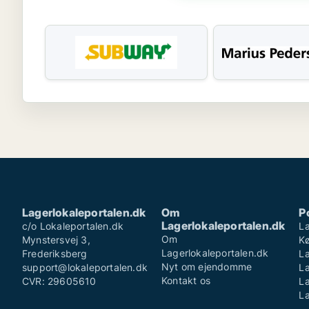
Lagerlokaleportalen.dk
Om
P
Lagerlokaleportalen.dk
c/o Lokaleportalen.dk
La
Om
Mynstersvej 3,
K
Lagerlokaleportalen.dk
Frederiksberg
La
Nyt om ejendomme
support@lokaleportalen.dk
L
Kontakt os
CVR: 29605610
La
La