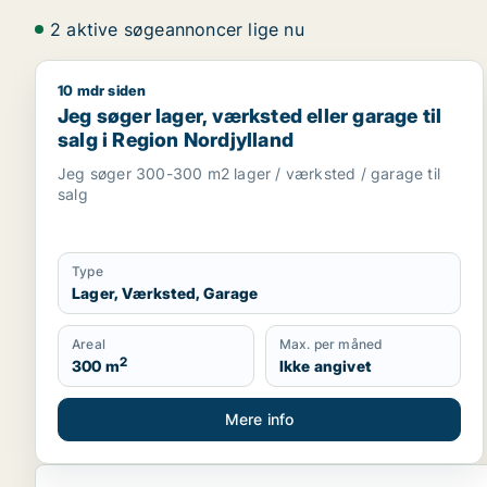
2 aktive søgeannoncer lige nu
10 mdr siden
Jeg søger lager, værksted eller garage til salg i R
Jeg søger lager, værksted eller garage til
salg i Region Nordjylland
Jeg søger 300-300 m2 lager / værksted / garage til
salg
Type
Lager, Værksted, Garage
Areal
Max. per måned
2
300 m
Ikke angivet
Mere info