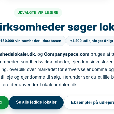
UDVALGTE VIP-LEJERE
irksomheder søger lok
+150.000 virksomheder i databasen
+1.400 udlejninger årligt
mhedslokaler.dk
Companyspace.com
, og
bruges af t
ksomheder, sundhedsvirksomheder, ejendomsinvestorer 
ning, overblik over markedet for erhvervsejendomme og
il leje og ejendomme til salg. Herunder ser du et lille b
lejere der anvender Lokaleportalen.dk:
g
Se alle ledige lokaler
Eksempler på udlejer