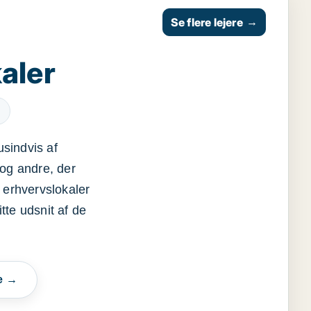
Se flere lejere
→
aler
usindvis af
og andre, der
 erhvervslokaler
itte udsnit af de
e →