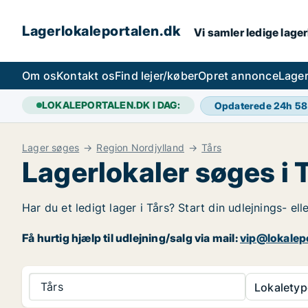
Lagerlokaleportalen.dk
Vi samler ledige lager
Om os
Kontakt os
Find lejer/køber
Opret annonce
Lager
LOKALEPORTALEN.DK I DAG:
Opdaterede 24h
58
Lager søges
Region Nordjylland
Tårs
Lagerlokaler søges i 
Har du et ledigt lager i Tårs? Start din udlejnings- el
Få hurtig hjælp til udlejning/salg via mail:
vip@lokalep
Tårs
Lokaletyp