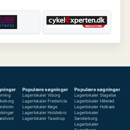
gninger
Populære søgninger
Populære søgninger
erning
Lagerlokaler Viborg
Lagerlokaler Slagelse
ilkeborg
Lagerlokaler Fredericia
Lagerlokaler Hillerød
ørsholm
Lagerlokaler Køge
Lagerlokaler Holbæk
lsingør
Lagerlokaler Holstebro
Lagerlokaler
Næstved
Lagerlokaler Taastrup
Sønderborg
Lagerlokaler
Svendborg