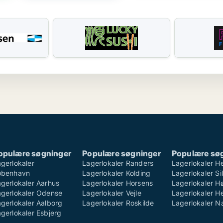
opulære søgninger
Populære søgninger
Populære sø
gerlokaler
Lagerlokaler Randers
Lagerlokaler H
øbenhavn
Lagerlokaler Kolding
Lagerlokaler S
gerlokaler Aarhus
Lagerlokaler Horsens
Lagerlokaler H
agerlokaler Odense
Lagerlokaler Vejle
Lagerlokaler He
gerlokaler Aalborg
Lagerlokaler Roskilde
Lagerlokaler 
gerlokaler Esbjerg