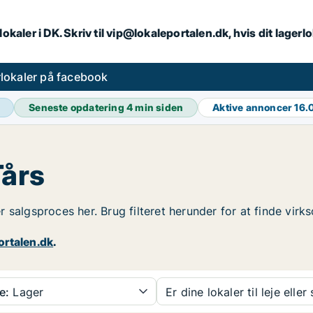
lokaler i DK. Skriv til vip@lokaleportalen.dk, hvis dit lager
lokaler på facebook
Seneste opdatering
4 min siden
Aktive annoncer
16.
Tårs
ler salgsproces her. Brug filteret herunder for at finde vir
ortalen.dk
.
e:
Lager
Er dine lokaler til leje eller