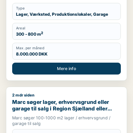
Type
Lager, Værksted, Produktionslokaler, Garage
Areal
2
300 - 800 m
Max. per måned
8.000.000 DKK
Mere info
2 mdr siden
Marc søger lager, erhvervsgrund eller garage til salg i Regio
Marc søger lager, erhvervsgrund eller
garage til salg i Region Sjælland eller
Nordsjælland
Marc søger 100-1000 m2 lager / erhvervsgrund /
garage til salg