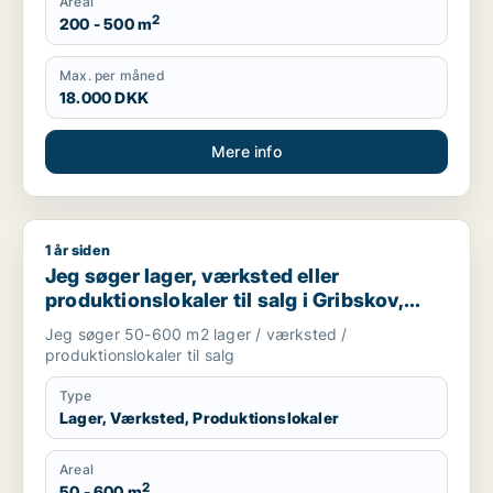
Areal
2
200 - 500 m
Max. per måned
18.000 DKK
Mere info
1 år siden
Jeg søger lager, værksted eller produktionslokaler til salg i Gr
Jeg søger lager, værksted eller
produktionslokaler til salg i Gribskov,
Hillerød eller Allerød m.fl.
Jeg søger 50-600 m2 lager / værksted /
produktionslokaler til salg
Type
Lager, Værksted, Produktionslokaler
Areal
2
50 - 600 m