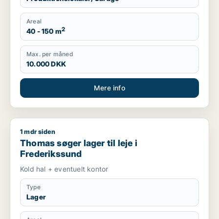
Areal
2
40 - 150 m
Max. per måned
10.000 DKK
Mere info
1 mdr siden
Thomas søger lager til leje i Frederikssund
Thomas søger lager til leje i
Frederikssund
Kold hal + eventuelt kontor
Type
Lager