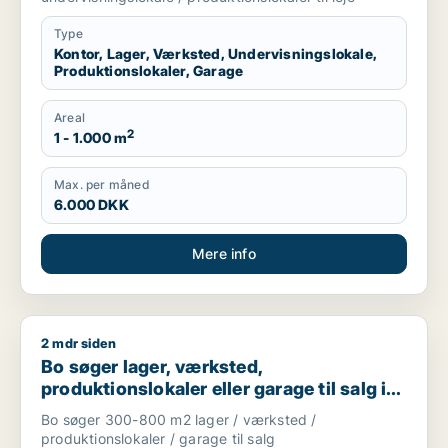
Type
Kontor, Lager, Værksted, Undervisningslokale,
Produktionslokaler, Garage
Areal
2
1 - 1.000 m
Max. per måned
6.000 DKK
Mere info
2 mdr siden
Bo søger lager, værksted, produktionslokaler eller garage til
Bo søger lager, værksted,
produktionslokaler eller garage til salg i
Nordsjælland
Bo søger 300-800 m2 lager / værksted /
produktionslokaler / garage til salg