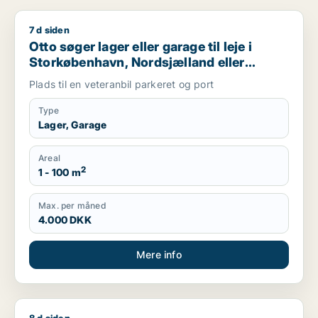
7 d siden
Otto søger lager eller garage til leje i Storkøbenhavn, Nords
Otto søger lager eller garage til leje i
Storkøbenhavn, Nordsjælland eller
Region Sjælland
Plads til en veteranbil parkeret og port
Type
Lager, Garage
Areal
2
1 - 100 m
Max. per måned
4.000 DKK
Mere info