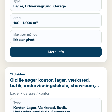
Type
Lager, Erhvervsgrund, Garage
Areal
2
100 - 1.000 m
Max. per måned
Ikke angivet
Mere info
11 d siden
Cicilie søger kontor, lager, værksted, butik, undervisningslo
Cicilie søger kontor, lager, værksted,
butik, undervisningslokale, showroom,
erhvervsgrund, produktionslokaler eller
Lager / garage / kontor
garage til leje i Region Sjælland eller
Nordsjælland
Type
Kontor, Lager, Værksted, Butik,
Undervisningslokale, Showroom,