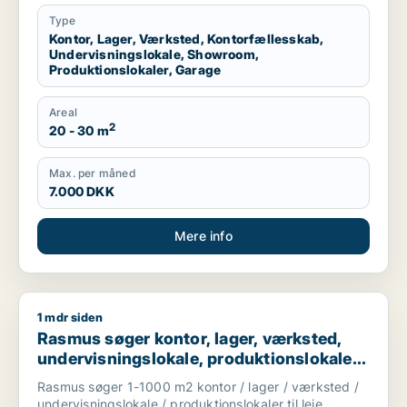
Type
Kontor, Lager, Værksted, Kontorfællesskab,
Undervisningslokale, Showroom,
Produktionslokaler, Garage
Areal
2
20 - 30 m
Max. per måned
7.000 DKK
Mere info
1 mdr siden
Rasmus søger kontor, lager, værksted, undervisningslokale, pr
Rasmus søger kontor, lager, værksted,
undervisningslokale, produktionslokaler
eller garage til leje i Slangerup,
Rasmus søger 1-1000 m2 kontor / lager / værksted /
Frederikssund eller Ølstykke m.fl.
undervisningslokale / produktionslokaler til leje