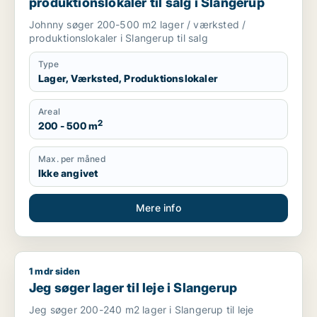
produktionslokaler til salg i Slangerup
Johnny søger 200-500 m2 lager / værksted /
produktionslokaler i Slangerup til salg
Type
Lager, Værksted, Produktionslokaler
Areal
2
200 - 500 m
Max. per måned
Ikke angivet
Mere info
1 mdr siden
Jeg søger lager til leje i Slangerup
Jeg søger lager til leje i Slangerup
Jeg søger 200-240 m2 lager i Slangerup til leje