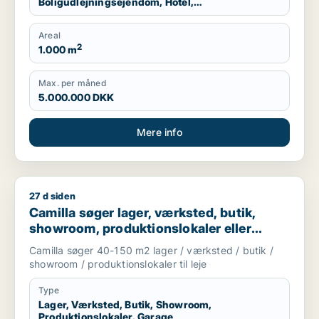
Boligudlejningsejendom, Hotel,
Produktionslokaler, Garage
Areal
2
1.000 m
Max. per måned
5.000.000 DKK
Mere info
27 d siden
Camilla søger lager, værksted, butik, showroom, produktionslo
Camilla søger lager, værksted, butik,
showroom, produktionslokaler eller
garage til leje i Nordsjælland
Camilla søger 40-150 m2 lager / værksted / butik /
showroom / produktionslokaler til leje
Type
Lager, Værksted, Butik, Showroom,
Produktionslokaler, Garage