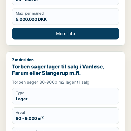
Max. per måned
5.000.000 DKK
Mere info
7 mdr siden
Torben søger lager til salg i Vanløse, Farum eller Slangerup m
Torben søger lager til salg i Vanløse,
Farum eller Slangerup m.fl.
Torben søger 80-9000 m2 lager til salg
Type
Lager
Areal
2
80 - 9.000 m