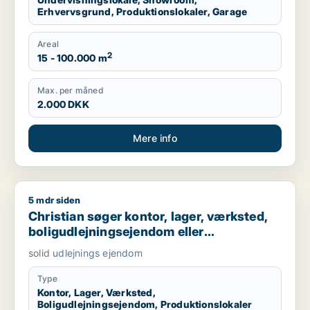
Erhvervsgrund, Produktionslokaler, Garage
Areal
2
15 - 100.000 m
Max. per måned
2.000 DKK
Mere info
5 mdr siden
Christian søger kontor, lager, værksted, boligudlejningsejend
Christian søger kontor, lager, værksted,
boligudlejningsejendom eller
produktionslokaler til salg i Nordsjælland,
solid udlejnings ejendom
Roskilde eller Holbæk
Type
Kontor, Lager, Værksted,
Boligudlejningsejendom, Produktionslokaler