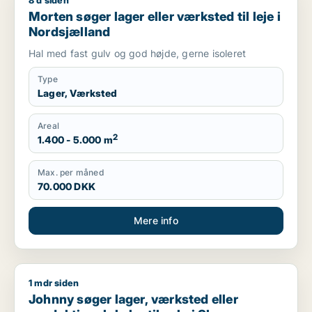
8 d siden
Morten søger lager eller værksted til leje i Nordsjælland
Morten søger lager eller værksted til leje i
Nordsjælland
Hal med fast gulv og god højde, gerne isoleret
Type
Lager, Værksted
Areal
2
1.400 - 5.000 m
Max. per måned
70.000 DKK
Mere info
1 mdr siden
Johnny søger lager, værksted eller produktionslokaler til sal
Johnny søger lager, værksted eller