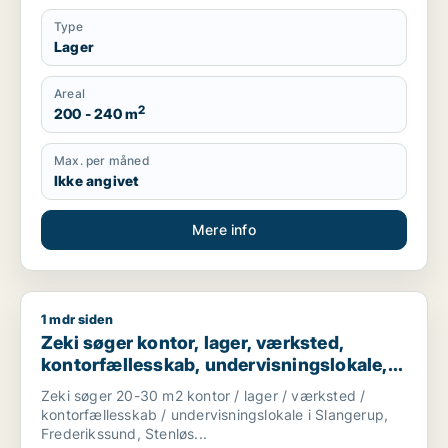
Type
Lager
Areal
2
200 - 240 m
Max. per måned
Ikke angivet
Mere info
1 mdr siden
Zeki søger kontor, lager, værksted, kontorfællesskab, undervi
Zeki søger kontor, lager, værksted,
kontorfællesskab, undervisningslokale,
showroom, produktionslokaler eller
Zeki søger 20-30 m2 kontor / lager / værksted /
garage til leje i Slangerup, Frederikssund
kontorfællesskab / undervisningslokale i Slangerup,
eller Stenløse m.fl.
Frederikssund, Stenløs...