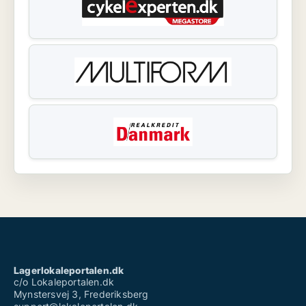
Lagerlokaleportalen.dk
c/o Lokaleportalen.dk
Mynstersvej 3, Frederiksberg