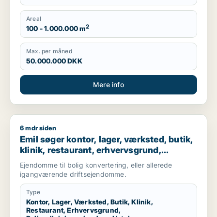
Areal
2
100 - 1.000.000 m
Max. per måned
50.000.000 DKK
Mere info
6 mdr siden
Emil søger kontor, lager, værksted, butik, klinik, restaurant,
Emil søger kontor, lager, værksted, butik,
klinik, restaurant, erhvervsgrund,
boligudlejningsejendom, hotel,
Ejendomme til bolig konvertering, eller allerede
produktionslokaler eller garage til salg i
igangværende driftsejendomme.
Nordsjælland
Type
Kontor, Lager, Værksted, Butik, Klinik,
Restaurant, Erhvervsgrund,