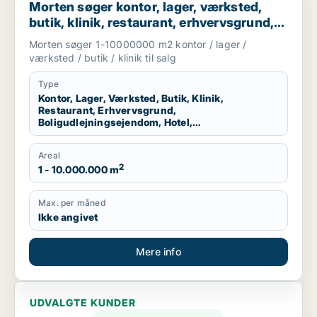
Morten søger kontor, lager, værksted,
butik, klinik, restaurant, erhvervsgrund,
boligudlejningsejendom, hotel eller
Morten søger 1-10000000 m2 kontor / lager /
produktionslokaler til salg i Region
værksted / butik / klinik til salg
Nordjylland
Type
Kontor, Lager, Værksted, Butik, Klinik,
Restaurant, Erhvervsgrund,
Boligudlejningsejendom, Hotel,
Produktionslokaler
Areal
2
1 - 10.000.000 m
Max. per måned
Ikke angivet
Mere info
UDVALGTE KUNDER