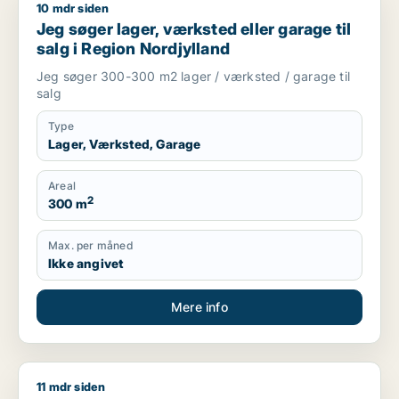
10 mdr siden
Jeg søger lager, værksted eller garage til salg i Region Nord
Jeg søger lager, værksted eller garage til
salg i Region Nordjylland
Jeg søger 300-300 m2 lager / værksted / garage til
salg
Type
Lager, Værksted, Garage
Areal
2
300 m
Max. per måned
Ikke angivet
Mere info
11 mdr siden
Morten søger kontor, lager, værksted, butik, klinik, restauran