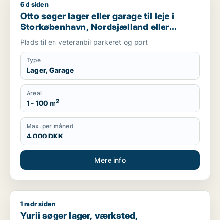
6 d siden
Otto søger lager eller garage til leje i Storkøbenhavn, Nords
Otto søger lager eller garage til leje i
Storkøbenhavn, Nordsjælland eller
Region Sjælland
Plads til en veteranbil parkeret og port
Type
Lager, Garage
Areal
2
1 - 100 m
Max. per måned
4.000 DKK
Mere info
1 mdr siden
Yurii søger lager, værksted, produktionslokaler eller garage ti
Yurii søger lager, værksted,