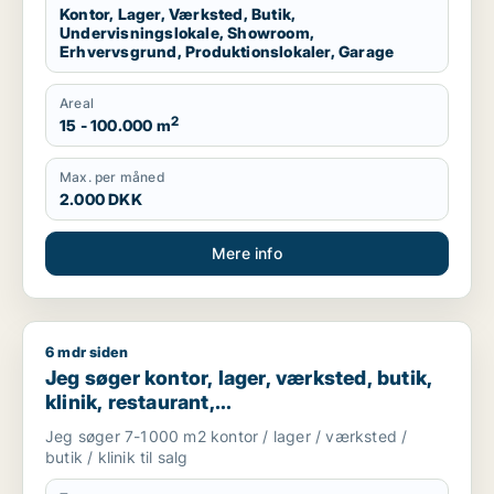
Kontor, Lager, Værksted, Butik,
Undervisningslokale, Showroom,
Erhvervsgrund, Produktionslokaler, Garage
Areal
2
15 - 100.000 m
Max. per måned
2.000 DKK
Mere info
6 mdr siden
Jeg søger kontor, lager, værksted, butik, klinik, restaurant, 
Jeg søger kontor, lager, værksted, butik,
klinik, restaurant,
boligudlejningsejendom, hotel eller
Jeg søger 7-1000 m2 kontor / lager / værksted /
produktionslokaler til salg i Vordingborg,
butik / klinik til salg
Guldborgsund eller Lolland