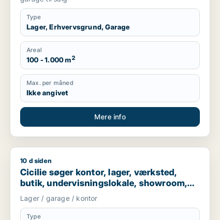
Type
Lager, Erhvervsgrund, Garage
Areal
2
100 - 1.000 m
Max. per måned
Ikke angivet
Mere info
10 d siden
Cicilie søger kontor, lager, værksted, butik, undervisningslo
Cicilie søger kontor, lager, værksted,
butik, undervisningslokale, showroom,
erhvervsgrund, produktionslokaler eller
Lager / garage / kontor
garage til leje i Region Sjælland eller
Nordsjælland
Type