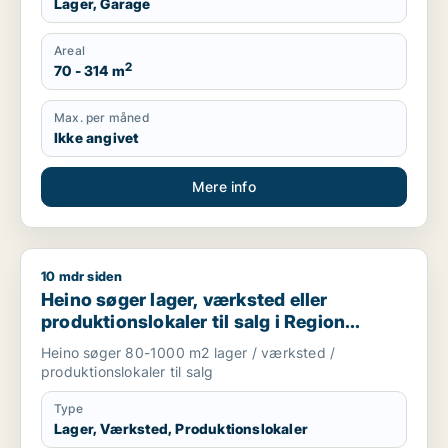
Lager, Garage
Areal
2
70 - 314 m
Max. per måned
Ikke angivet
Mere info
10 mdr siden
Heino søger lager, værksted eller produktionslokaler til salg
Heino søger lager, værksted eller
produktionslokaler til salg i Region
Sjælland
Heino søger 80-1000 m2 lager / værksted /
produktionslokaler til salg
Type
Lager, Værksted, Produktionslokaler