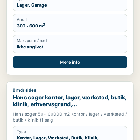
Lager, Garage
Areal
2
300 - 600 m
Max. per måned
Ikke angivet
Mere info
9 mdr siden
Hans søger kontor, lager, værksted, butik, klinik, erhvervsgr
Hans søger kontor, lager, værksted, butik,
klinik, erhvervsgrund,
boligudlejningsejendom, hotel,
Hans søger 50-100000 m2 kontor / lager / værksted /
produktionslokaler eller garage til salg i
butik / klinik til salg
Region Sjælland
Type
Kontor, Lager, Værksted, Butik, Klinik,