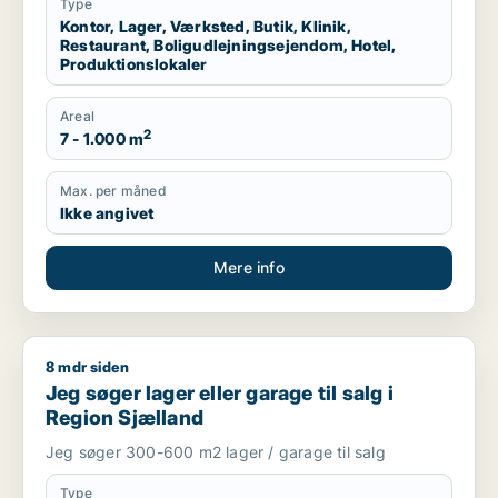
Type
Kontor, Lager, Værksted, Butik, Klinik,
Restaurant, Boligudlejningsejendom, Hotel,
Produktionslokaler
Areal
2
7 - 1.000 m
Max. per måned
Ikke angivet
Mere info
8 mdr siden
Jeg søger lager eller garage til salg i Region Sjælland
Jeg søger lager eller garage til salg i
Region Sjælland
Jeg søger 300-600 m2 lager / garage til salg
Type