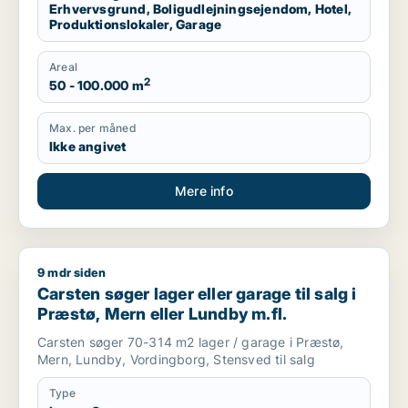
Erhvervsgrund, Boligudlejningsejendom, Hotel,
Produktionslokaler, Garage
Areal
2
50 - 100.000 m
Max. per måned
Ikke angivet
Mere info
9 mdr siden
Carsten søger lager eller garage til salg i Præstø, Mern eller
Carsten søger lager eller garage til salg i
Præstø, Mern eller Lundby m.fl.
Carsten søger 70-314 m2 lager / garage i Præstø,
Mern, Lundby, Vordingborg, Stensved til salg
Type