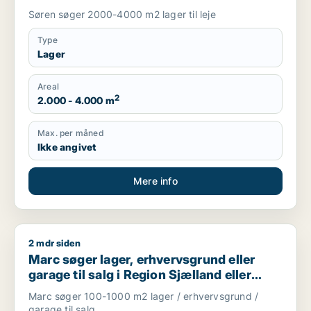
Søren søger 2000-4000 m2 lager til leje
Type
Lager
Areal
2
2.000 - 4.000 m
Max. per måned
Ikke angivet
Mere info
2 mdr siden
Marc søger lager, erhvervsgrund eller garage til salg i Regio
Marc søger lager, erhvervsgrund eller
garage til salg i Region Sjælland eller
Nordsjælland
Marc søger 100-1000 m2 lager / erhvervsgrund /
garage til salg