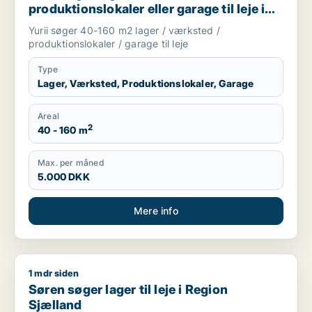
produktionslokaler eller garage til leje i
Region Sjælland
Yurii søger 40-160 m2 lager / værksted /
produktionslokaler / garage til leje
Type
Lager, Værksted, Produktionslokaler, Garage
Areal
2
40 - 160 m
Max. per måned
5.000 DKK
Mere info
1 mdr siden
Søren søger lager til leje i Region Sjælland
Søren søger lager til leje i Region
Sjælland