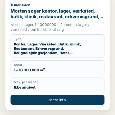
11 mdr siden
Morten søger kontor, lager, værksted, butik, klinik, restauran
Morten søger kontor, lager, værksted,
butik, klinik, restaurant, erhvervsgrund,
boligudlejningsejendom, hotel eller
Morten søger 1-10000000 m2 kontor / lager /
produktionslokaler til salg i Region
værksted / butik / klinik til salg
Nordjylland
Type
Kontor, Lager, Værksted, Butik, Klinik,
Restaurant, Erhvervsgrund,
Boligudlejningsejendom, Hotel,
Produktionslokaler
Areal
2
1 - 10.000.000 m
Max. per måned
Ikke angivet
Mere info