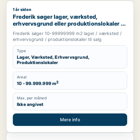
1 år siden
Frederik søger lager, værksted, erhvervsgrund eller produktion
Frederik søger lager, værksted,
erhvervsgrund eller produktionslokaler til
salg i Holstebro, Thisted eller Skive m.fl.
Frederik søger 10-99999999 m2 lager / værksted /
erhvervsgrund / produktionslokaler til salg
Type
Lager, Værksted, Erhvervsgrund,
Produktionslokaler
Areal
2
10 - 99.999.999 m
Max. per måned
Ikke angivet
Mere info