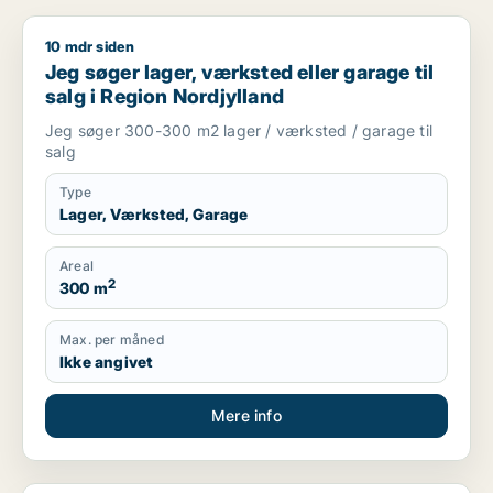
10 mdr siden
Jeg søger lager, værksted eller garage til salg i Region Nord
Jeg søger lager, værksted eller garage til
salg i Region Nordjylland
Jeg søger 300-300 m2 lager / værksted / garage til
salg
Type
Lager, Værksted, Garage
Areal
2
300 m
Max. per måned
Ikke angivet
Mere info