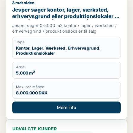
3 mdr siden
Jesper søger kontor, lager, værksted, erhvervsgrund eller prod
Jesper søger kontor, lager, værksted,
erhvervsgrund eller produktionslokaler til
salg i Århus C, Århus N eller Århus V m.fl.
Jesper søger 0-5000 m2 kontor / lager / værksted /
erhvervsgrund / produktionslokaler til salg
Type
Kontor, Lager, Værksted, Erhvervsgrund,
Produktionslokaler
Areal
2
5.000 m
Max. per måned
8.000.000 DKK
Mere info
UDVALGTE KUNDER