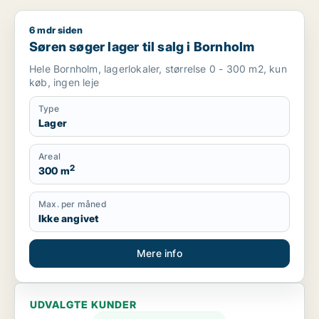
6 mdr siden
Søren søger lager til salg i Bornholm
Søren søger lager til salg i Bornholm
Hele Bornholm, lagerlokaler, størrelse 0 - 300 m2, kun
køb, ingen leje
Type
Lager
Areal
2
300 m
Max. per måned
Ikke angivet
Mere info
UDVALGTE KUNDER