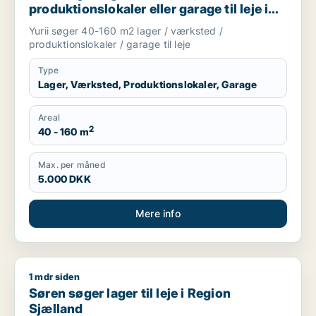
produktionslokaler eller garage til leje i
Region Sjælland
Yurii søger 40-160 m2 lager / værksted /
produktionslokaler / garage til leje
Type
Lager, Værksted, Produktionslokaler, Garage
Areal
2
40 - 160 m
Max. per måned
5.000 DKK
Mere info
1 mdr siden
Søren søger lager til leje i Region Sjælland
Søren søger lager til leje i Region
Sjælland