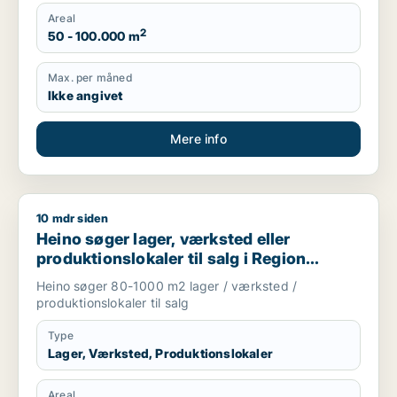
Areal
2
50 - 100.000 m
Max. per måned
Ikke angivet
Mere info
10 mdr siden
Heino søger lager, værksted eller produktionslokaler til salg
Heino søger lager, værksted eller
produktionslokaler til salg i Region
Sjælland
Heino søger 80-1000 m2 lager / værksted /
produktionslokaler til salg
Type
Lager, Værksted, Produktionslokaler
Areal