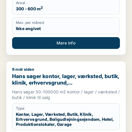
Areal
2
300 - 600 m
Max. per måned
Ikke angivet
Mere info
9 mdr siden
Hans søger kontor, lager, værksted, butik, klinik, erhvervsgr
Hans søger kontor, lager, værksted, butik,
klinik, erhvervsgrund,
boligudlejningsejendom, hotel,
Hans søger 50-100000 m2 kontor / lager / værksted /
produktionslokaler eller garage til salg i
butik / klinik til salg
Region Sjælland
Type
Kontor, Lager, Værksted, Butik, Klinik,
Erhvervsgrund, Boligudlejningsejendom, Hotel,
Produktionslokaler, Garage