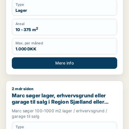
Type
Lager
Areal
2
10 - 375 m
Max. per måned
1.000 DKK
Mere info
2 mdr siden
Marc søger lager, erhvervsgrund eller garage til salg i Regio
Marc søger lager, erhvervsgrund eller
garage til salg i Region Sjælland eller
Nordsjælland
Marc søger 100-1000 m2 lager / erhvervsgrund /
garage til salg
Type