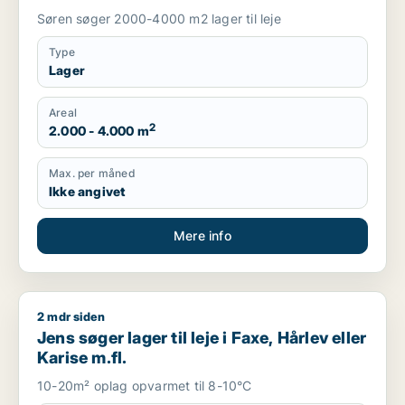
Søren søger 2000-4000 m2 lager til leje
Type
Lager
Areal
2
2.000 - 4.000 m
Max. per måned
Ikke angivet
Mere info
2 mdr siden
Jens søger lager til leje i Faxe, Hårlev eller Karise m.fl.
Jens søger lager til leje i Faxe, Hårlev eller
Karise m.fl.
10-20m² oplag opvarmet til 8-10°C