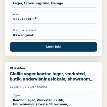
Lager, Erhvervsgrund, Garage
Areal
2
100 - 1.000 m
Max. per måned
Ikke angivet
Mere info
13 d siden
Cicilie søger kontor, lager, værksted, butik, undervisningslo
Cicilie søger kontor, lager, værksted,
butik, undervisningslokale, showroom,
erhvervsgrund, produktionslokaler eller
Lager / garage / kontor
garage til leje i Region Sjælland eller
Nordsjælland
Type
Kontor, Lager, Værksted, Butik,
Undervisningslokale, Showroom,