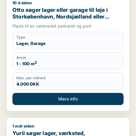
10 d siden
Otto søger lager eller garage til leje i Storkøbenhavn, Nords
Otto søger lager eller garage til leje i
Storkøbenhavn, Nordsjælland eller
Region Sjælland
Plads til en veteranbil parkeret og port
Type
Lager, Garage
Areal
2
1 - 100 m
Max. per måned
4.000 DKK
Mere info
1 mdr siden
Yurii søger lager, værksted, produktionslokaler eller garage ti
Yurii søger lager, værksted,