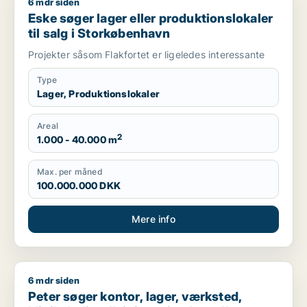
6 mdr siden
Eske søger lager eller produktionslokaler til salg i Storkøbe
Eske søger lager eller produktionslokaler
til salg i Storkøbenhavn
Projekter såsom Flakfortet er ligeledes interessante
Type
Lager, Produktionslokaler
Areal
2
1.000 - 40.000 m
Max. per måned
100.000.000 DKK
Mere info
6 mdr siden
Peter søger kontor, lager, værksted, klinik, boligudlejningsej
Peter søger kontor, lager, værksted,