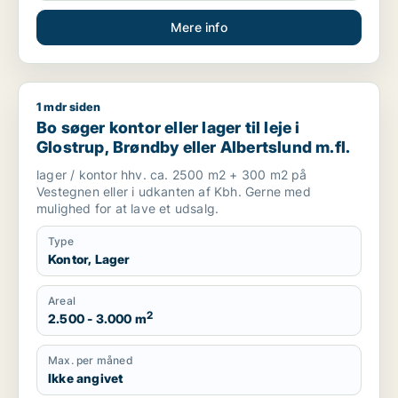
Mere info
1 mdr siden
Bo søger kontor eller lager til leje i Glostrup, Brøndby eller Al
Bo søger kontor eller lager til leje i
Glostrup, Brøndby eller Albertslund m.fl.
lager / kontor hhv. ca. 2500 m2 + 300 m2 på
Vestegnen eller i udkanten af Kbh. Gerne med
mulighed for at lave et udsalg.
Type
Kontor, Lager
Areal
2
2.500 - 3.000 m
Max. per måned
Ikke angivet