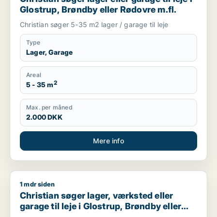
Glostrup, Brøndby eller Rødovre m.fl.
Christian søger 5-35 m2 lager / garage til leje
Type
Lager, Garage
Areal
2
5 - 35 m
Max. per måned
2.000 DKK
Mere info
1 mdr siden
Christian søger lager, værksted eller garage til leje i Glostru
Christian søger lager, værksted eller
garage til leje i Glostrup, Brøndby eller
Rødovre m.fl.