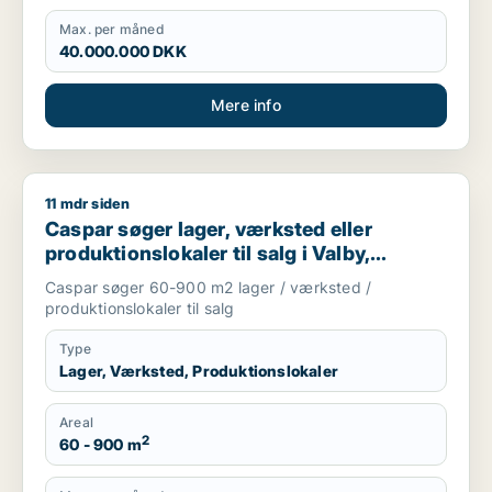
Max. per måned
40.000.000 DKK
Mere info
11 mdr siden
Caspar søger lager, værksted eller produktionslokaler til salg
Caspar søger lager, værksted eller
produktionslokaler til salg i Valby,
Glostrup eller Brøndby m.fl.
Caspar søger 60-900 m2 lager / værksted /
produktionslokaler til salg
Type
Lager, Værksted, Produktionslokaler
Areal
2
60 - 900 m