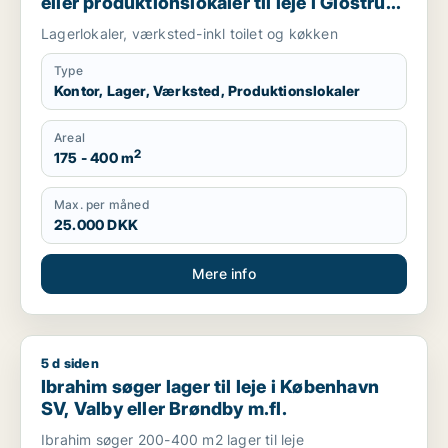
eller produktionslokaler til leje i Glostrup,
Rødovre eller Hvidovre m.fl.
Lagerlokaler, værksted-inkl toilet og køkken
Type
Kontor, Lager, Værksted, Produktionslokaler
Areal
2
175 - 400 m
Max. per måned
25.000 DKK
Mere info
5 d siden
Ibrahim søger lager til leje i København SV, Valby eller Brønd
Ibrahim søger lager til leje i København
SV, Valby eller Brøndby m.fl.
Ibrahim søger 200-400 m2 lager til leje