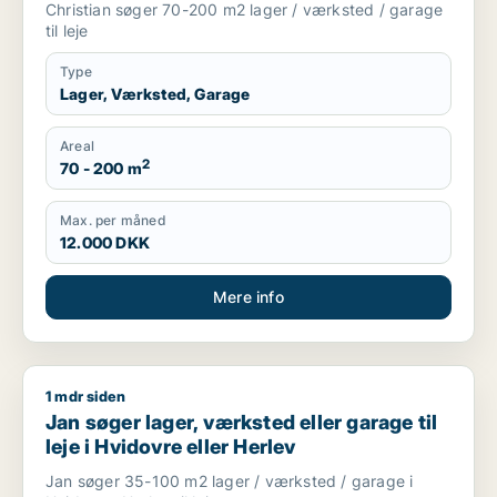
Christian søger 70-200 m2 lager / værksted / garage
til leje
Type
Lager, Værksted, Garage
Areal
2
70 - 200 m
Max. per måned
12.000 DKK
Mere info
1 mdr siden
Jan søger lager, værksted eller garage til leje i Hvidovre elle
Jan søger lager, værksted eller garage til
leje i Hvidovre eller Herlev
Jan søger 35-100 m2 lager / værksted / garage i