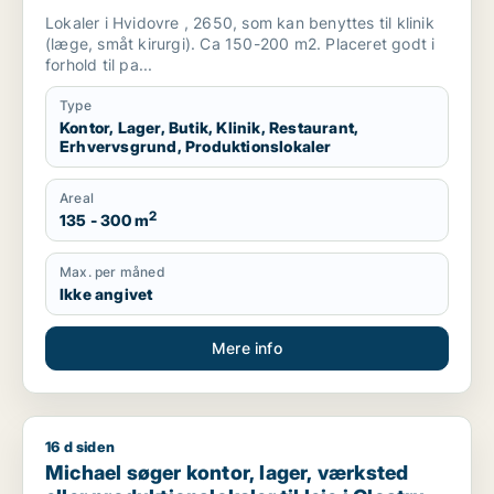
produktionslokaler til leje i Hvidovre
Lokaler i Hvidovre , 2650, som kan benyttes til klinik
(læge, småt kirurgi). Ca 150-200 m2. Placeret godt i
forhold til pa...
Type
Kontor, Lager, Butik, Klinik, Restaurant,
Erhvervsgrund, Produktionslokaler
Areal
2
135 - 300 m
Max. per måned
Ikke angivet
Mere info
16 d siden
Michael søger kontor, lager, værksted eller produktionslokaler 
Michael søger kontor, lager, værksted