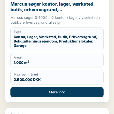
Marcus søger kontor, lager, værksted,
butik, erhvervsgrund,
boligudlejningsejendom,
Marcus søger 0-1000 m2 kontor / lager / værksted /
produktionslokaler eller garage til salg i
butik / erhvervsgrund til salg
Storkøbenhavn
Type
Kontor, Lager, Værksted, Butik, Erhvervsgrund,
Boligudlejningsejendom, Produktionslokaler,
Garage
Areal
2
1.000 m
Max. per måned
2.500.000 DKK
Mere info