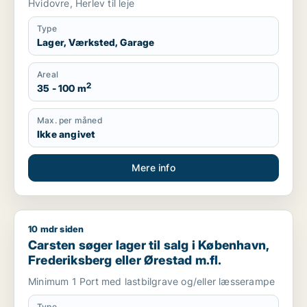
Hvidovre, Herlev til leje
Type
Lager, Værksted, Garage
Areal
2
35 - 100 m
Max. per måned
Ikke angivet
Mere info
10 mdr siden
Carsten søger lager til salg i København, Frederiksberg eller
Carsten søger lager til salg i København,
Frederiksberg eller Ørestad m.fl.
Minimum 1 Port med lastbilgrave og/eller læsserampe
Type