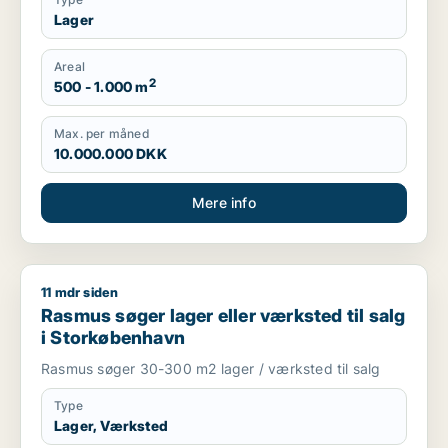
Lager
Areal
2
500 - 1.000 m
Max. per måned
10.000.000 DKK
Mere info
11 mdr siden
Rasmus søger lager eller værksted til salg i Storkøbenhavn
Rasmus søger lager eller værksted til salg
i Storkøbenhavn
Rasmus søger 30-300 m2 lager / værksted til salg
Type
Lager, Værksted