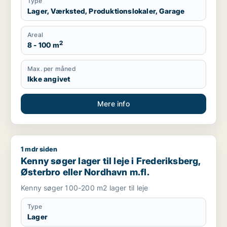
Type
Lager, Værksted, Produktionslokaler, Garage
Areal
2
8 - 100 m
Max. per måned
Ikke angivet
Mere info
1 mdr siden
Kenny søger lager til leje i Frederiksberg, Østerbro eller Nor
Kenny søger lager til leje i Frederiksberg,
Østerbro eller Nordhavn m.fl.
Kenny søger 100-200 m2 lager til leje
Type
Lager