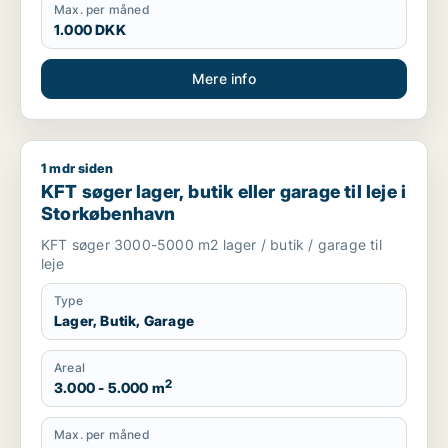
Max. per måned
1.000 DKK
Mere info
1 mdr siden
KFT søger lager, butik eller garage til leje i Storkøbenhavn
KFT søger lager, butik eller garage til leje i
Storkøbenhavn
KFT søger 3000-5000 m2 lager / butik / garage til
leje
Type
Lager, Butik, Garage
Areal
2
3.000 - 5.000 m
Max. per måned