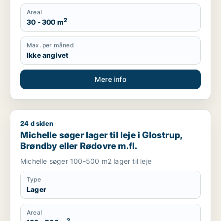
Areal
2
30 - 300 m
Max. per måned
Ikke angivet
Mere info
24 d siden
Michelle søger lager til leje i Glostrup, Brøndby eller Rødovre 
Michelle søger lager til leje i Glostrup,
Brøndby eller Rødovre m.fl.
Michelle søger 100-500 m2 lager til leje
Type
Lager
Areal
2