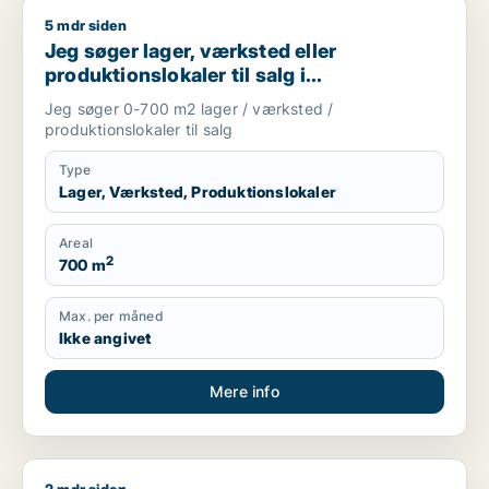
5 mdr siden
Jeg søger lager, værksted eller produktionslokaler til salg 
Jeg søger lager, værksted eller
produktionslokaler til salg i
Storkøbenhavn
Jeg søger 0-700 m2 lager / værksted /
produktionslokaler til salg
Type
Lager, Værksted, Produktionslokaler
Areal
2
700 m
Max. per måned
Ikke angivet
Mere info