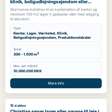
klinik, boligudlejningsejendom eller
produktionslokaler til salg i
Skal kunne indrettes til en kombination af kontor og
Frederiksberg, Østerbro eller Nordhavn
minimum 100 m2 lager (i gadeplan eller med adgang
m.fl.
til elevator).
Type
Kontor, Lager, Værksted, Klinik,
Boligudlejningsejendom, Produktionslokaler
Areal
2
300 - 1.500 m
Max. per måned
10.000.000 DKK
Mere info
15 d siden
Christian søger lager eller garage til leje i Glostrup, Brøndby 
Christian søger lager eller garage til leje i