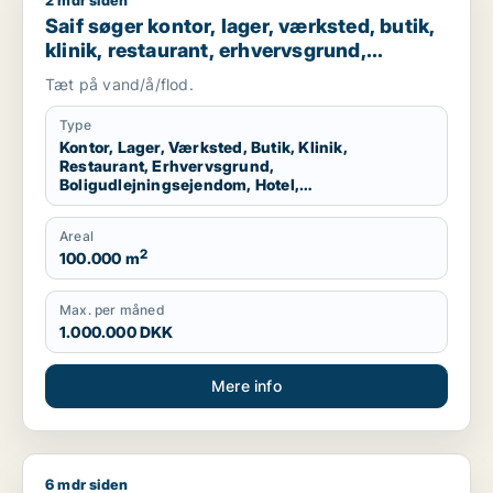
2 mdr siden
Saif søger kontor, lager, værksted, butik, klinik, restaurant
Saif søger kontor, lager, værksted, butik,
klinik, restaurant, erhvervsgrund,
boligudlejningsejendom, hotel,
Tæt på vand/å/flod.
produktionslokaler eller garage til salg i
Storkøbenhavn
Type
Kontor, Lager, Værksted, Butik, Klinik,
Restaurant, Erhvervsgrund,
Boligudlejningsejendom, Hotel,
Produktionslokaler, Garage
Areal
2
100.000 m
Max. per måned
1.000.000 DKK
Mere info
6 mdr siden
Marcus søger kontor, lager, værksted, butik, erhvervsgrund, 