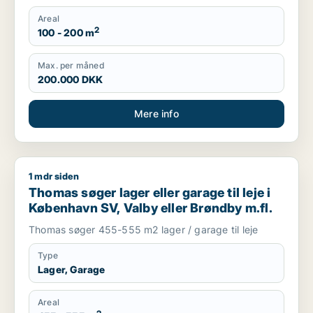
Areal
2
100 - 200 m
Max. per måned
200.000 DKK
Mere info
1 mdr siden
Thomas søger lager eller garage til leje i København SV, Valb
Thomas søger lager eller garage til leje i
København SV, Valby eller Brøndby m.fl.
Thomas søger 455-555 m2 lager / garage til leje
Type
Lager, Garage
Areal