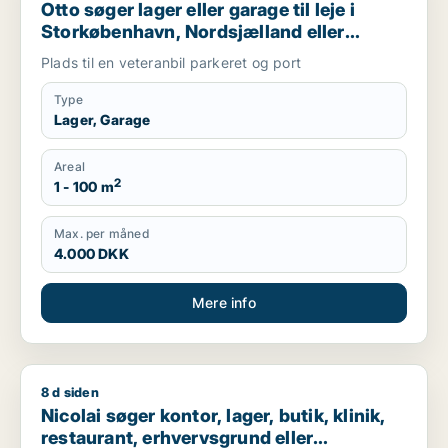
Otto søger lager eller garage til leje i
Storkøbenhavn, Nordsjælland eller
Region Sjælland
Plads til en veteranbil parkeret og port
Type
Lager, Garage
Areal
2
1 - 100 m
Max. per måned
4.000 DKK
Mere info
8 d siden
Nicolai søger kontor, lager, butik, klinik, restaurant, erhvervs
Nicolai søger kontor, lager, butik, klinik,
restaurant, erhvervsgrund eller