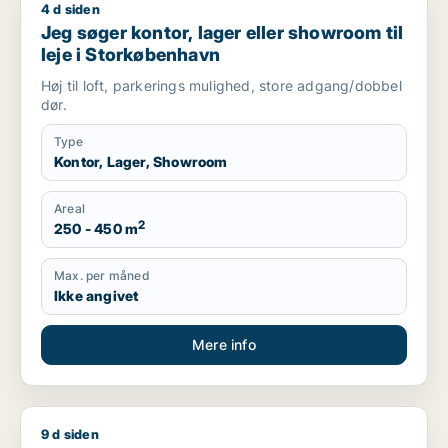
4 d siden
Jeg søger kontor, lager eller showroom til leje i Storkøbenha
Jeg søger kontor, lager eller showroom til
leje i Storkøbenhavn
Høj til loft, parkerings mulighed, store adgang/dobbel
dør.
Type
Kontor, Lager, Showroom
Areal
2
250 - 450 m
Max. per måned
Ikke angivet
Mere info
9 d siden
Otto søger lager eller garage til leje i Storkøbenhavn, Nords