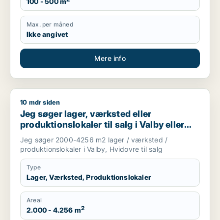
100 - 500 m
Max. per måned
Ikke angivet
Mere info
10 mdr siden
Jeg søger lager, værksted eller produktionslokaler til salg i 
Jeg søger lager, værksted eller
produktionslokaler til salg i Valby eller
Hvidovre
Jeg søger 2000-4256 m2 lager / værksted /
produktionslokaler i Valby, Hvidovre til salg
Type
Lager, Værksted, Produktionslokaler
Areal
2
2.000 - 4.256 m