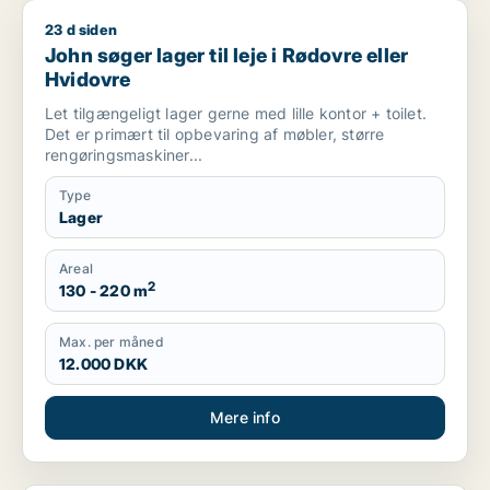
23 d siden
John søger lager til leje i Rødovre eller Hvidovre
John søger lager til leje i Rødovre eller
Hvidovre
Let tilgængeligt lager gerne med lille kontor + toilet.
Det er primært til opbevaring af møbler, større
rengøringsmaskiner...
Type
Lager
Areal
2
130 - 220 m
Max. per måned
12.000 DKK
Mere info