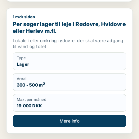
1 mdr siden
Per søger lager til leje i Rødovre, Hvidovre eller Herlev m.fl.
Per søger lager til leje i Rødovre, Hvidovre
eller Herlev m.fl.
Lokale i eller omkring rødovre. der skal være adgang
til vand og toilet
Type
Lager
Areal
2
300 - 500 m
Max. per måned
19.000 DKK
Mere info