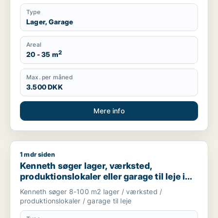
Type
Lager, Garage
Areal
2
20 - 35 m
Max. per måned
3.500 DKK
Mere info
1 mdr siden
Kenneth søger lager, værksted, produktionslokaler eller garag
Kenneth søger lager, værksted,
produktionslokaler eller garage til leje i
Frederiksberg, København SV eller Valby
Kenneth søger 8-100 m2 lager / værksted /
m.fl.
produktionslokaler / garage til leje