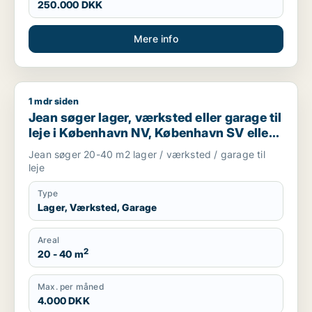
250.000 DKK
Mere info
1 mdr siden
Jean søger lager, værksted eller garage til leje i København
Jean søger lager, værksted eller garage til
leje i København NV, København SV eller
Valby m.fl.
Jean søger 20-40 m2 lager / værksted / garage til
leje
Type
Lager, Værksted, Garage
Areal
2
20 - 40 m
Max. per måned
4.000 DKK