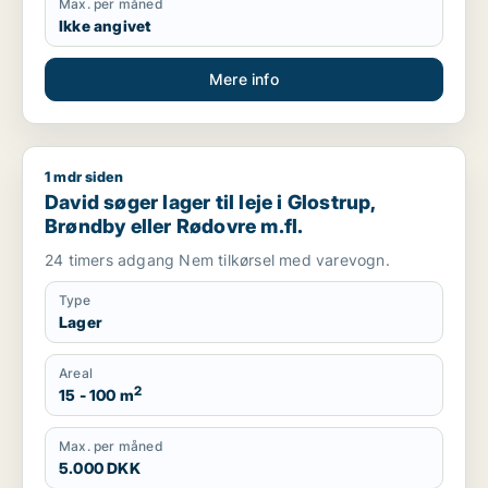
Max. per måned
Ikke angivet
Mere info
1 mdr siden
David søger lager til leje i Glostrup, Brøndby eller Rødovre m.
David søger lager til leje i Glostrup,
Brøndby eller Rødovre m.fl.
24 timers adgang Nem tilkørsel med varevogn.
Type
Lager
Areal
2
15 - 100 m
Max. per måned
5.000 DKK