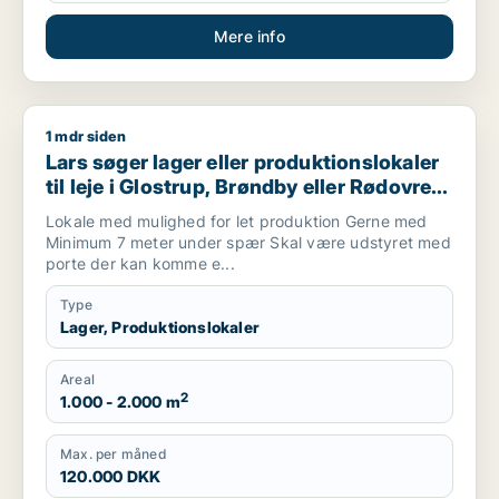
Mere info
1 mdr siden
Lars søger lager eller produktionslokaler til leje i Glostrup, 
Lars søger lager eller produktionslokaler
til leje i Glostrup, Brøndby eller Rødovre
m.fl.
Lokale med mulighed for let produktion Gerne med
Minimum 7 meter under spær Skal være udstyret med
porte der kan komme e...
Type
Lager, Produktionslokaler
Areal
2
1.000 - 2.000 m
Max. per måned
120.000 DKK