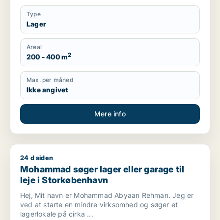
Type
Lager
Areal
2
200 - 400 m
Max. per måned
Ikke angivet
Mere info
24 d siden
Mohammad søger lager eller garage til leje i Storkøbenhavn
Mohammad søger lager eller garage til
leje i Storkøbenhavn
Hej, Mit navn er Mohammad Abyaan Rehman. Jeg er
ved at starte en mindre virksomhed og søger et
lagerlokale på cirka ...