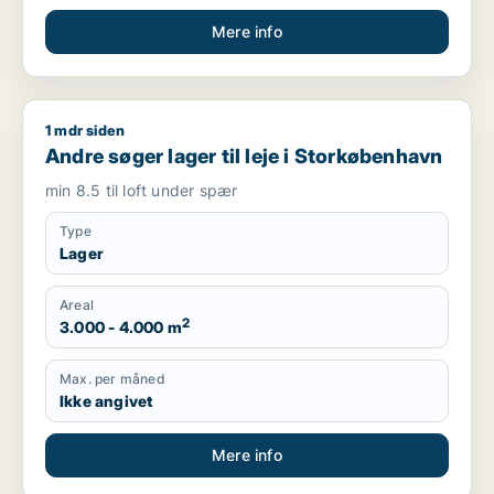
Mere info
1 mdr siden
Andre søger lager til leje i Storkøbenhavn
Andre søger lager til leje i Storkøbenhavn
min 8.5 til loft under spær
Type
Lager
Areal
2
3.000 - 4.000 m
Max. per måned
Ikke angivet
Mere info