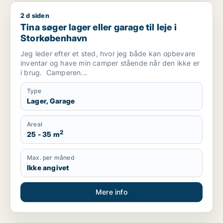
2 d siden
Tina søger lager eller garage til leje i Storkøbenhavn
Tina søger lager eller garage til leje i
Storkøbenhavn
Jeg leder efter et sted, hvor jeg både kan opbevare
inventar og have min camper stående når den ikke er
i brug. Camperen...
Type
Lager, Garage
Areal
2
25 - 35 m
Max. per måned
Ikke angivet
Mere info