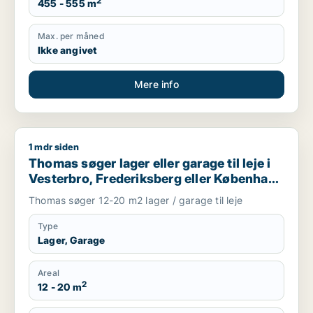
2
455 - 555 m
Max. per måned
Ikke angivet
Mere info
1 mdr siden
Thomas søger lager eller garage til leje i Vesterbro, Frederi
Thomas søger lager eller garage til leje i
Vesterbro, Frederiksberg eller København
SV m.fl.
Thomas søger 12-20 m2 lager / garage til leje
Type
Lager, Garage
Areal
2
12 - 20 m