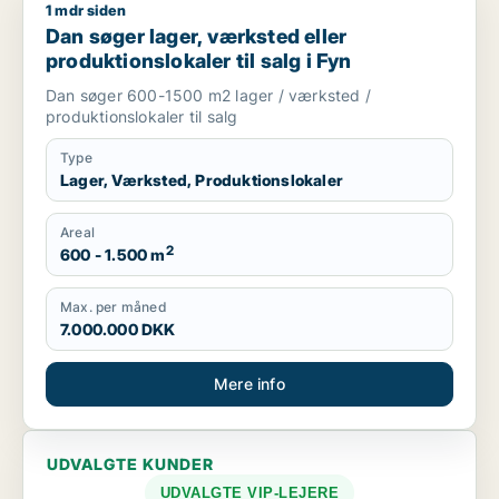
1 mdr siden
Dan søger lager, værksted eller produktionslokaler til salg i 
Dan søger lager, værksted eller
produktionslokaler til salg i Fyn
Dan søger 600-1500 m2 lager / værksted /
produktionslokaler til salg
Type
Lager, Værksted, Produktionslokaler
Areal
2
600 - 1.500 m
Max. per måned
7.000.000 DKK
Mere info
UDVALGTE KUNDER
UDVALGTE VIP-LEJERE