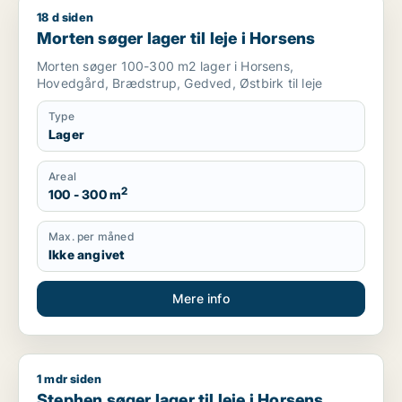
18 d siden
Morten søger lager til leje i Horsens
Morten søger lager til leje i Horsens
Morten søger 100-300 m2 lager i Horsens,
Hovedgård, Brædstrup, Gedved, Østbirk til leje
Type
Lager
Areal
2
100 - 300 m
Max. per måned
Ikke angivet
Mere info
1 mdr siden
Stephen søger lager til leje i Horsens
Stephen søger lager til leje i Horsens