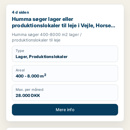
4 d siden
Humma søger lager eller produktionslokaler til leje i Vejle, H
Humma søger lager eller
produktionslokaler til leje i Vejle, Horsens
eller Hedensted
Humma søger 400-8000 m2 lager /
produktionslokaler til leje
Type
Lager, Produktionslokaler
Areal
2
400 - 8.000 m
Max. per måned
28.000 DKK
Mere info