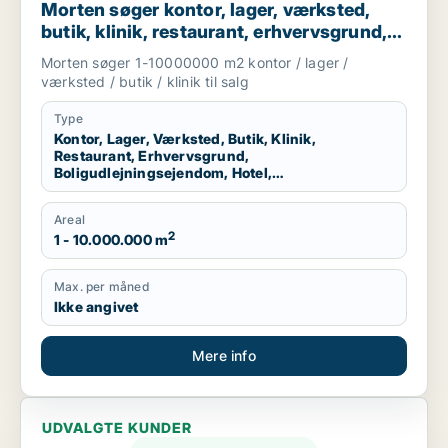
Morten søger kontor, lager, værksted,
butik, klinik, restaurant, erhvervsgrund,
boligudlejningsejendom, hotel eller
Morten søger 1-10000000 m2 kontor / lager /
produktionslokaler til salg i Region
værksted / butik / klinik til salg
Nordjylland
Type
Kontor, Lager, Værksted, Butik, Klinik,
Restaurant, Erhvervsgrund,
Boligudlejningsejendom, Hotel,
Produktionslokaler
Areal
2
1 - 10.000.000 m
Max. per måned
Ikke angivet
Mere info
UDVALGTE KUNDER