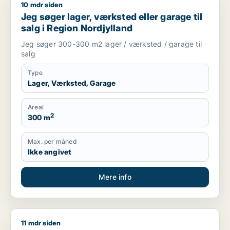
10 mdr siden
Jeg søger lager, værksted eller garage til salg i Region Nord
Jeg søger lager, værksted eller garage til
salg i Region Nordjylland
Jeg søger 300-300 m2 lager / værksted / garage til
salg
Type
Lager, Værksted, Garage
Areal
2
300 m
Max. per måned
Ikke angivet
Mere info
11 mdr siden
Morten søger kontor, lager, værksted, butik, klinik, restauran