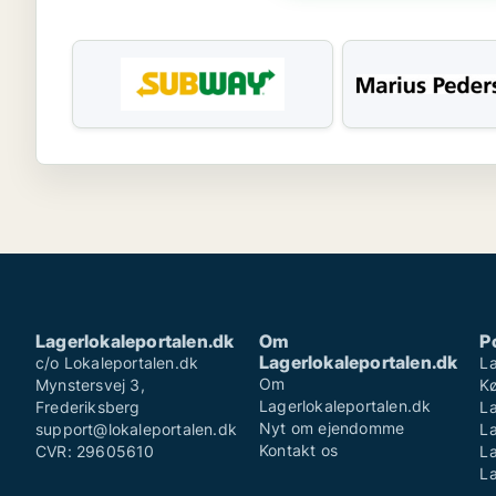
Lagerlokaleportalen.dk
Om
P
Lagerlokaleportalen.dk
c/o Lokaleportalen.dk
La
Om
Mynstersvej 3,
K
Lagerlokaleportalen.dk
Frederiksberg
La
Nyt om ejendomme
support@lokaleportalen.dk
L
Kontakt os
CVR: 29605610
La
La