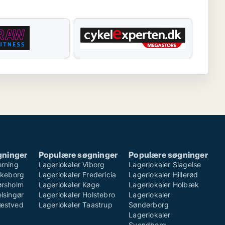
gninger
Populære søgninger
Populære søgninger
erning
Lagerlokaler Viborg
Lagerlokaler Slagelse
ilkeborg
Lagerlokaler Fredericia
Lagerlokaler Hillerød
ørsholm
Lagerlokaler Køge
Lagerlokaler Holbæk
lsingør
Lagerlokaler Holstebro
Lagerlokaler
Næstved
Lagerlokaler Taastrup
Sønderborg
Lagerlokaler
Svendborg