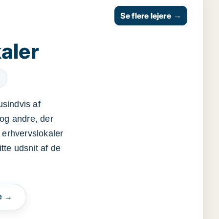
Se flere lejere
→
aler
usindvis af
og andre, der
 erhvervslokaler
itte udsnit af de
e →