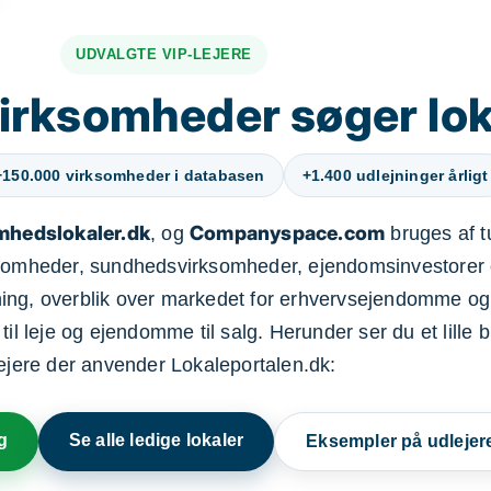
UDVALGTE VIP-LEJERE
irksomheder søger lok
+150.000 virksomheder i databasen
+1.400 udlejninger årligt
mhedslokaler.dk
Companyspace.com
, og
bruges af t
ksomheder, sundhedsvirksomheder, ejendomsinvestorer 
ning, overblik over markedet for erhvervsejendomme og
il leje og ejendomme til salg. Herunder ser du et lille b
lejere der anvender Lokaleportalen.dk:
g
Se alle ledige lokaler
Eksempler på udlejer