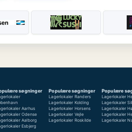
opulære søgninger
Populære søgninger
Populære sø
gerlokaler
Lagerlokaler Randers
Lagerlokaler H
øbenhavn
Lagerlokaler Kolding
Lagerlokaler S
gerlokaler Aarhus
Lagerlokaler Horsens
Lagerlokaler H
agerlokaler Odense
Lagerlokaler Vejle
Lagerlokaler He
gerlokaler Aalborg
Lagerlokaler Roskilde
Lagerlokaler 
gerlokaler Esbjerg