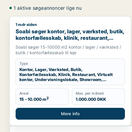
1 aktive søgeannoncer lige nu
1 mdr siden
Soabi søger kontor, lager, værksted, butik, kontorfæ
Soabi søger kontor, lager, værksted, butik,
kontorfællesskab, klinik, restaurant,
virtuelt kontor, undervisningslokale,
Soabi søger 15-10000 m2 kontor / lager / værksted /
showroom, erhvervsgrund,
butik / kontorfællesskab til leje
produktionslokaler eller garage til leje i
Vejle Øst, Juelsminde eller Stouby m.fl.
Type
Kontor, Lager, Værksted, Butik,
Kontorfællesskab, Klinik, Restaurant, Virtuelt
kontor, Undervisningslokale, Showroom,
Erhvervsgrund, Produktionslokaler, Garage
Areal
Max. per måned
2
15 - 10.000 m
1.000.000 DKK
Mere info