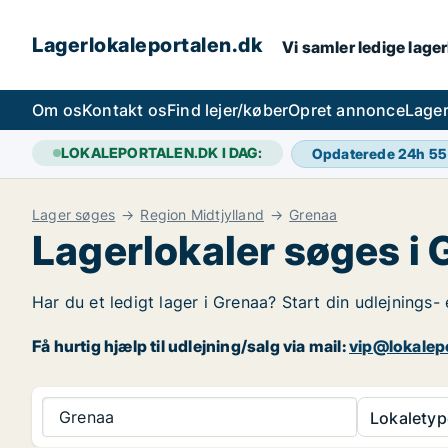
Lagerlokaleportalen.dk
Vi samler ledige lager
Om os
Kontakt os
Find lejer/køber
Opret annonce
Lager
LOKALEPORTALEN.DK I DAG:
Opdaterede 24h
55
Lager søges
Region Midtjylland
Grenaa
Lagerlokaler søges i
Har du et ledigt lager i Grenaa? Start din udlejnings-
Få hurtig hjælp til udlejning/salg via mail:
vip@lokalep
Grenaa
Lokaletyp