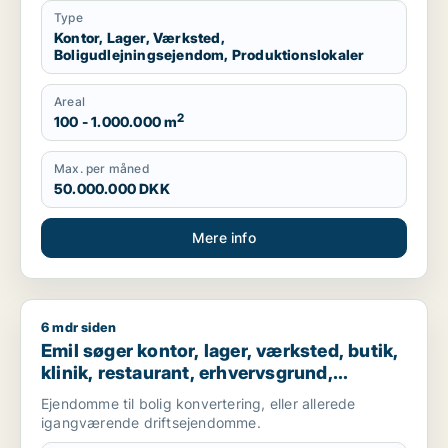
Type
Kontor, Lager, Værksted,
Boligudlejningsejendom, Produktionslokaler
Areal
2
100 - 1.000.000 m
Max. per måned
50.000.000 DKK
Mere info
6 mdr siden
Emil søger kontor, lager, værksted, butik, klinik, restaurant,
Emil søger kontor, lager, værksted, butik,
klinik, restaurant, erhvervsgrund,
boligudlejningsejendom, hotel,
Ejendomme til bolig konvertering, eller allerede
produktionslokaler eller garage til salg i
igangværende driftsejendomme.
Nordsjælland