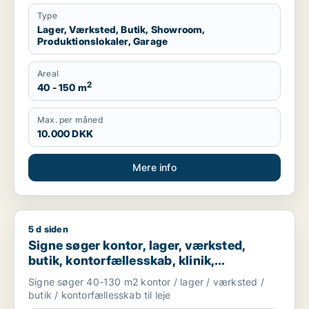
Type
Lager, Værksted, Butik, Showroom,
Produktionslokaler, Garage
Areal
2
40 - 150 m
Max. per måned
10.000 DKK
Mere info
5 d siden
Signe søger kontor, lager, værksted, butik, kontorfællesskab, 
Signe søger kontor, lager, værksted,
butik, kontorfællesskab, klinik,
restaurant, virtuelt kontor,
Signe søger 40-130 m2 kontor / lager / værksted /
undervisningslokale, showroom,
butik / kontorfællesskab til leje
erhvervsgrund, produktionslokaler eller