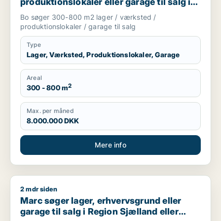
produktionslokaler eller garage til salg i
Nordsjælland
Bo søger 300-800 m2 lager / værksted /
produktionslokaler / garage til salg
Type
Lager, Værksted, Produktionslokaler, Garage
Areal
2
300 - 800 m
Max. per måned
8.000.000 DKK
Mere info
2 mdr siden
Marc søger lager, erhvervsgrund eller garage til salg i Regio
Marc søger lager, erhvervsgrund eller
garage til salg i Region Sjælland eller