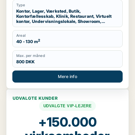
garage til leje i København K, Virum eller
Type
Kontor, Lager, Værksted, Butik,
Helsingør m.fl.
Kontorfællesskab, Klinik, Restaurant, Virtuelt
kontor, Undervisningslokale, Showroom,
Erhvervsgrund, Produktionslokaler, Garage
Areal
2
40 - 130 m
Max. per måned
800 DKK
Mere info
UDVALGTE KUNDER
UDVALGTE VIP-LEJERE
+150.000