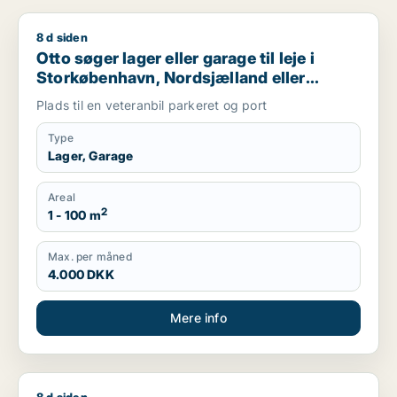
8 d siden
Otto søger lager eller garage til leje i Storkøbenhavn, Nords
Otto søger lager eller garage til leje i
Storkøbenhavn, Nordsjælland eller
Region Sjælland
Plads til en veteranbil parkeret og port
Type
Lager, Garage
Areal
2
1 - 100 m
Max. per måned
4.000 DKK
Mere info