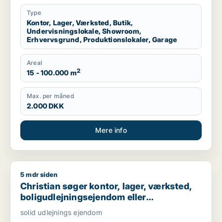
garage til leje i Region Sjælland eller
Nordsjælland
Type
Kontor, Lager, Værksted, Butik,
Undervisningslokale, Showroom,
Erhvervsgrund, Produktionslokaler, Garage
Areal
2
15 - 100.000 m
Max. per måned
2.000 DKK
Mere info
5 mdr siden
Christian søger kontor, lager, værksted, boligudlejningsejend
Christian søger kontor, lager, værksted,
boligudlejningsejendom eller
produktionslokaler til salg i Nordsjælland,
solid udlejnings ejendom
Roskilde eller Holbæk