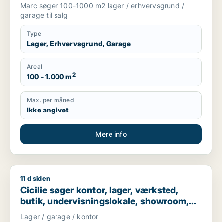
Nordsjælland
Marc søger 100-1000 m2 lager / erhvervsgrund /
garage til salg
Type
Lager, Erhvervsgrund, Garage
Areal
2
100 - 1.000 m
Max. per måned
Ikke angivet
Mere info
11 d siden
Cicilie søger kontor, lager, værksted, butik, undervisningslo
Cicilie søger kontor, lager, værksted,
butik, undervisningslokale, showroom,
erhvervsgrund, produktionslokaler eller
Lager / garage / kontor