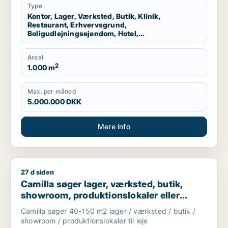
Type
Kontor, Lager, Værksted, Butik, Klinik,
Restaurant, Erhvervsgrund,
Boligudlejningsejendom, Hotel,
Produktionslokaler, Garage
Areal
2
1.000 m
Max. per måned
5.000.000 DKK
Mere info
27 d siden
Camilla søger lager, værksted, butik, showroom, produktionslo
Camilla søger lager, værksted, butik,
showroom, produktionslokaler eller
garage til leje i Nordsjælland
Camilla søger 40-150 m2 lager / værksted / butik /
showroom / produktionslokaler til leje