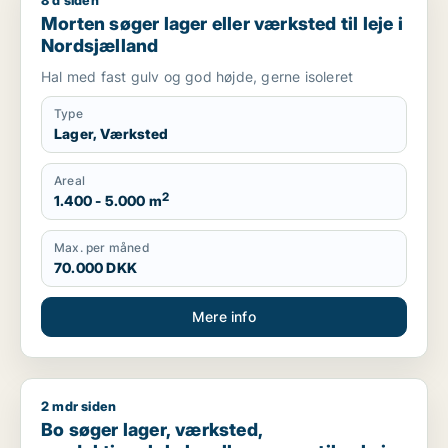
8 d siden
Morten søger lager eller værksted til leje i Nordsjælland
Morten søger lager eller værksted til leje i
Nordsjælland
Hal med fast gulv og god højde, gerne isoleret
Type
Lager, Værksted
Areal
2
1.400 - 5.000 m
Max. per måned
70.000 DKK
Mere info
2 mdr siden
Bo søger lager, værksted, produktionslokaler eller garage til
Bo søger lager, værksted,