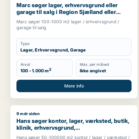
Marc søger lager, erhvervsgrund eller
garage til salg i Region Sjælland eller
Nordsjælland
Marc søger 100-1000 m2 lager / erhvervsgrund /
garage til salg
Type
Lager, Erhvervsgrund, Garage
Areal
Max. per måned
2
100 - 1.000 m
Ikke angivet
Mere info
9 mdr siden
Hans søger kontor, lager, værksted, butik, klinik, 
Hans søger kontor, lager, værksted, butik,
klinik, erhvervsgrund,
boligudlejningsejendom, hotel,
Hans søger 50-100000 m2 kontor / lager / værksted /