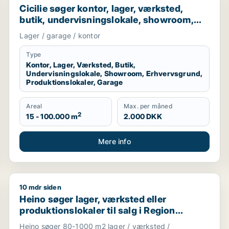
Cicilie søger kontor, lager, værksted,
butik, undervisningslokale, showroom,
erhvervsgrund, produktionslokaler eller
Lager / garage / kontor
garage til leje i Region Sjælland eller
Nordsjælland
Type
Kontor, Lager, Værksted, Butik,
Undervisningslokale, Showroom, Erhvervsgrund,
Produktionslokaler, Garage
Areal
Max. per måned
2
15 - 100.000 m
2.000 DKK
Mere info
10 mdr siden
erhvervsgrund, boligudlejningsejendom, hotel, produktionslo
Heino søger lager, værksted eller produktionslokaler 
Heino søger lager, værksted eller
produktionslokaler til salg i Region
Sjælland
Heino søger 80-1000 m2 lager / værksted /