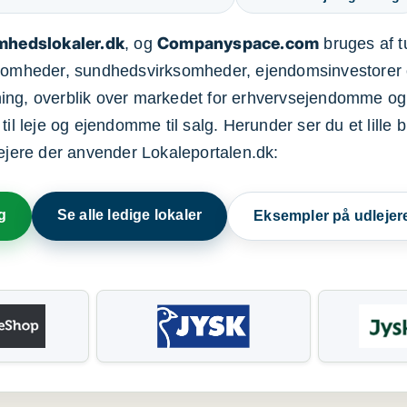
mhedslokaler.dk
Companyspace.com
, og
bruges af t
ksomheder, sundhedsvirksomheder, ejendomsinvestorer 
ning, overblik over markedet for erhvervsejendomme og
il leje og ejendomme til salg. Herunder ser du et lille b
lejere der anvender Lokaleportalen.dk:
g
Se alle ledige lokaler
Eksempler på udlejer