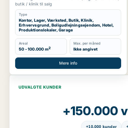
produktionslokaler eller garage til salg i
butik / klinik til salg
Region Sjælland
Type
Kontor, Lager, Værksted, Butik, Klinik,
Erhvervsgrund, Boligudlejningsejendom, Hotel,
Produktionslokaler, Garage
Areal
Max. per måned
2
50 - 100.000 m
Ikke angivet
Mere info
UDVALGTE KUNDER
+150.000 v
+10.000 kunder