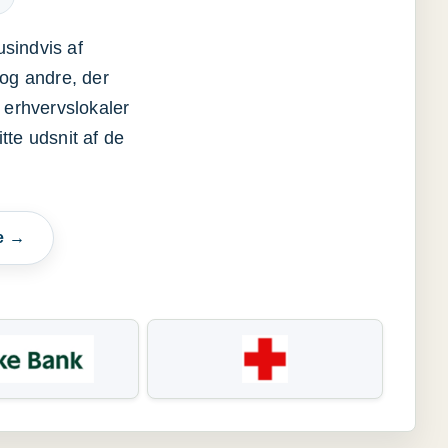
usindvis af
og andre, der
 erhvervslokaler
itte udsnit af de
e →