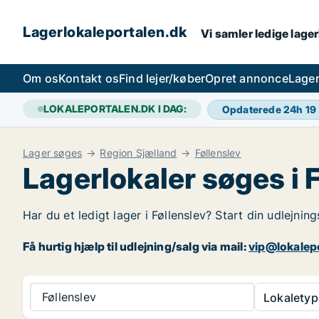
Lagerlokaleportalen.dk
Vi samler ledige lager
Om os
Kontakt os
Find lejer/køber
Opret annonce
Lager
LOKALEPORTALEN.DK I DAG:
Opdaterede 24h
19
Lager søges
Region Sjælland
Føllenslev
Lagerlokaler søges i 
Har du et ledigt lager i Føllenslev? Start din udlejnin
Få hurtig hjælp til udlejning/salg via mail:
vip@lokalep
Føllenslev
Lokaletyp