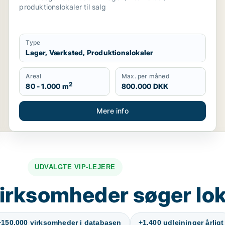
produktionslokaler til salg
Type
Lager, Værksted, Produktionslokaler
Areal
Max. per måned
2
80 - 1.000 m
800.000 DKK
Mere info
UDVALGTE VIP-LEJERE
irksomheder søger lok
+150.000 virksomheder i databasen
+1.400 udlejninger årligt