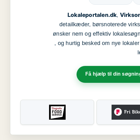
Lokaleportalen.dk
Virkso
,
detailkæder, børsnoterede vir
ønsker nem og effektiv lokalesøg
, og hurtig besked om nye lokaler t
Få hjælp til din søgnin