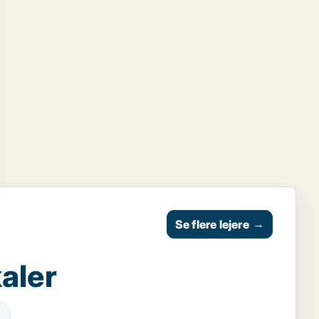
Se flere lejere
→
aler