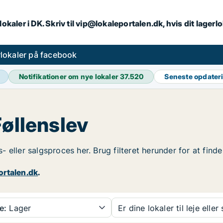
lokaler i DK. Skriv til vip@lokaleportalen.dk, hvis dit lager
lokaler på facebook
Notifikationer om nye lokaler
37.520
Seneste opdater
Føllenslev
gs- eller salgsproces her. Brug filteret herunder for at find
ortalen.dk
.
e:
Lager
Er dine lokaler til leje eller