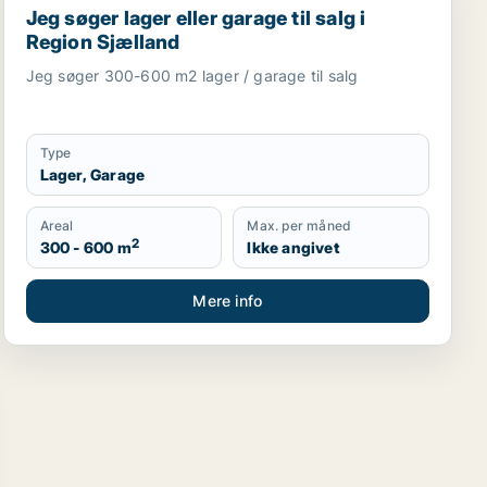
Jeg søger lager eller garage til salg i
Region Sjælland
Jeg søger 300-600 m2 lager / garage til salg
Type
Lager, Garage
Areal
Max. per måned
2
300 - 600 m
Ikke angivet
Mere info
kaler eller garage til salg i Region Sjælland
til salg i Region Sjælland