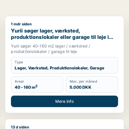
1 mdr siden
avn, Nordsjælland eller Region Sjælland
Yurii søger lager, værksted, produktionslokaler eller 
Yurii søger lager, værksted,
produktionslokaler eller garage til leje i
Region Sjælland
Yurii søger 40-160 m2 lager / værksted /
produktionslokaler / garage til leje
Type
Lager, Værksted, Produktionslokaler, Garage
Areal
Max. per måned
2
40 - 160 m
5.000 DKK
Mere info
13 d siden
lg i Region Sjælland eller Nordsjælland
Cicilie søger kontor, lager, værksted, butik, undervi