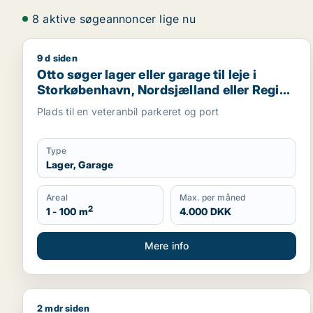
8 aktive søgeannoncer lige nu
9 d siden
Otto søger lager eller garage til leje i Storkøbenh
Otto søger lager eller garage til leje i
Storkøbenhavn, Nordsjælland eller Region
Sjælland
Plads til en veteranbil parkeret og port
Type
Lager, Garage
Areal
Max. per måned
2
1 - 100 m
4.000 DKK
Mere info
2 mdr siden
Marc søger lager, erhvervsgrund eller garage til sa