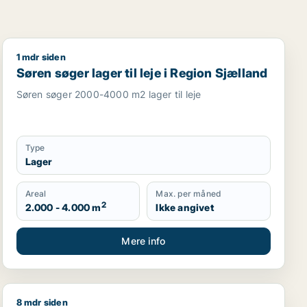
1 mdr siden
garage til leje i Region Sjælland
Søren søger lager til leje i Region Sjælland
Søren søger lager til leje i Region Sjælland
Søren søger 2000-4000 m2 lager til leje
Type
Lager
Areal
Max. per måned
2
2.000 - 4.000 m
Ikke angivet
Mere info
8 mdr siden
sningslokale, showroom, erhvervsgrund, produktionslokaler 
Jeg søger lager eller garage til salg i Region Sjælland