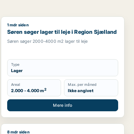
1 mdr siden
garage til leje i Region Sjælland
Søren søger lager til leje i Region Sjælland
Søren søger lager til leje i Region Sjælland
Søren søger 2000-4000 m2 lager til leje
Type
Lager
Areal
Max. per måned
2
2.000 - 4.000 m
Ikke angivet
Mere info
8 mdr siden
sningslokale, showroom, erhvervsgrund, produktionslokaler 
Jeg søger lager eller garage til salg i Region Sjælland