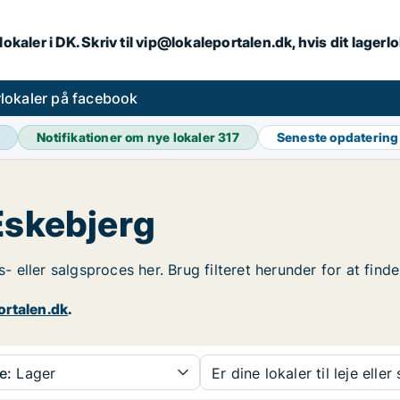
lokaler i DK. Skriv til vip@lokaleportalen.dk, hvis dit lager
lokaler på facebook
Notifikationer om nye lokaler
317
Seneste opdaterin
Eskebjerg
s- eller salgsproces her. Brug filteret herunder for at fin
ortalen.dk
.
e:
Lager
Er dine lokaler til leje eller