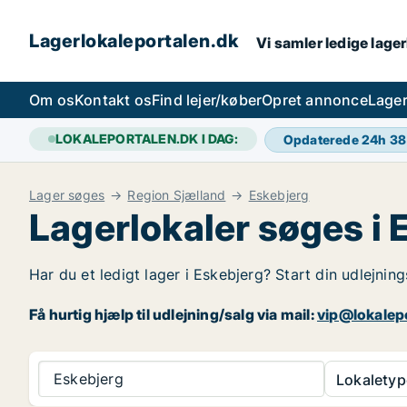
Lagerlokaleportalen.dk
Vi samler ledige lager
Om os
Kontakt os
Find lejer/køber
Opret annonce
Lager
LOKALEPORTALEN.DK I DAG:
Opdaterede 24h
38
Lager søges
Region Sjælland
Eskebjerg
Lagerlokaler søges i 
Har du et ledigt lager i Eskebjerg? Start din udlejning
Få hurtig hjælp til udlejning/salg via mail:
vip@lokalep
Eskebjerg
Lokaletyp