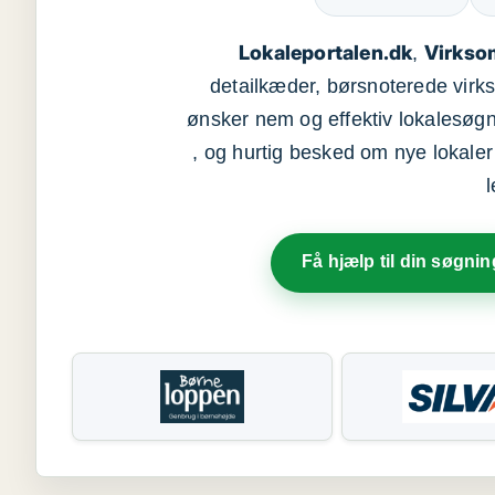
Lokaleportalen.dk
Virkso
,
detailkæder, børsnoterede vir
ønsker nem og effektiv lokalesøg
, og hurtig besked om nye lokaler t
Få hjælp til din søgnin