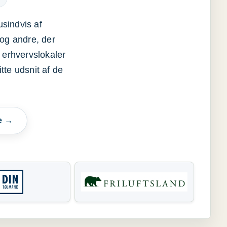
usindvis af
og andre, der
 erhvervslokaler
itte udsnit af de
e →