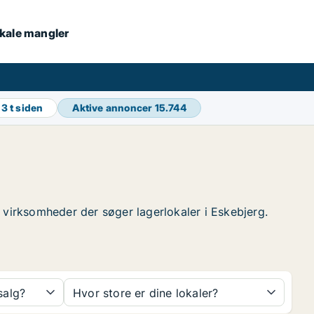
lokale mangler
g
3 t siden
Aktive annoncer
15.744
de virksomheder der søger lagerlokaler i Eskebjerg.
 salg?
Hvor store er dine lokaler?