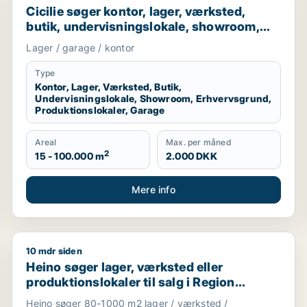
Cicilie søger kontor, lager, værksted,
butik, undervisningslokale, showroom,
erhvervsgrund, produktionslokaler eller
Lager / garage / kontor
garage til leje i Region Sjælland eller
Nordsjælland
Type
Kontor, Lager, Værksted, Butik,
Undervisningslokale, Showroom, Erhvervsgrund,
Produktionslokaler, Garage
Areal
Max. per måned
2
15 - 100.000 m
2.000 DKK
Mere info
10 mdr siden
erhvervsgrund, boligudlejningsejendom, hotel, produktionslo
Heino søger lager, værksted eller produktionslokaler 
Heino søger lager, værksted eller
produktionslokaler til salg i Region
Sjælland
Heino søger 80-1000 m2 lager / værksted /