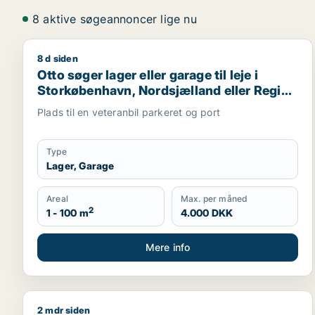
8 aktive søgeannoncer lige nu
8 d siden
Otto søger lager eller garage til leje i Storkøbenh
Otto søger lager eller garage til leje i
Storkøbenhavn, Nordsjælland eller Region
Sjælland
Plads til en veteranbil parkeret og port
Type
Lager, Garage
Areal
Max. per måned
2
1 - 100 m
4.000 DKK
Mere info
2 mdr siden
Marc søger lager, erhvervsgrund eller garage til sa