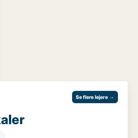
Se flere lejere
→
aler