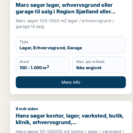
Marc søger lager, erhvervsgrund eller
garage til salg i Region Sjælland eller
Nordsjælland
Marc søger 100-1000 m2 lager / erhvervsgrund /
garage til salg
Type
Lager, Erhvervsgrund, Garage
Areal
Max. per måned
2
100 - 1.000 m
Ikke angivet
Mere info
9 mdr siden
Hans søger kontor, lager, værksted, butik, klinik, 
Hans søger kontor, lager, værksted, butik,
klinik, erhvervsgrund,
boligudlejningsejendom, hotel,
Hans søger 50-100000 m2 kontor / lager / værksted /