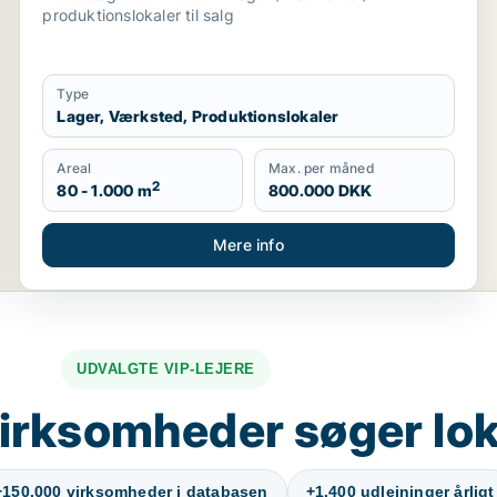
produktionslokaler til salg
Type
Lager, Værksted, Produktionslokaler
Areal
Max. per måned
2
80 - 1.000 m
800.000 DKK
Mere info
UDVALGTE VIP-LEJERE
irksomheder søger lok
+150.000 virksomheder i databasen
+1.400 udlejninger årligt