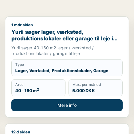
1 mdr siden
avn, Nordsjælland eller Region Sjælland
Yurii søger lager, værksted, produktionslokaler eller 
Yurii søger lager, værksted,
produktionslokaler eller garage til leje i
Region Sjælland
Yurii søger 40-160 m2 lager / værksted /
produktionslokaler / garage til leje
Type
Lager, Værksted, Produktionslokaler, Garage
Areal
Max. per måned
2
40 - 160 m
5.000 DKK
Mere info
12 d siden
lg i Region Sjælland eller Nordsjælland
Cicilie søger kontor, lager, værksted, butik, undervi