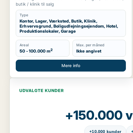
produktionslokaler eller garage til salg i
butik / klinik til salg
Region Sjælland
Type
Kontor, Lager, Værksted, Butik, Klinik,
Erhvervsgrund, Boligudlejningsejendom, Hotel,
Produktionslokaler, Garage
Areal
Max. per måned
2
50 - 100.000 m
Ikke angivet
Mere info
UDVALGTE KUNDER
+150.000 v
+10.000 kunder