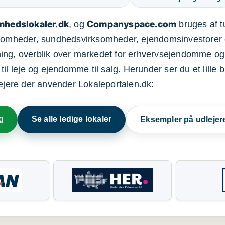
mhedslokaler.dk
Companyspace.com
, og
bruges af t
ksomheder, sundhedsvirksomheder, ejendomsinvestorer 
ning, overblik over markedet for erhvervsejendomme og
il leje og ejendomme til salg. Herunder ser du et lille b
lejere der anvender Lokaleportalen.dk:
g
Se alle ledige lokaler
Eksempler på udlejer