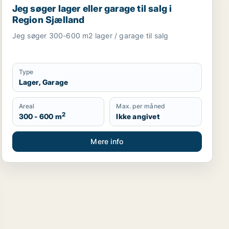
Jeg søger lager eller garage til salg i
Region Sjælland
Jeg søger 300-600 m2 lager / garage til salg
Type
Lager, Garage
Areal
Max. per måned
2
300 - 600 m
Ikke angivet
Mere info
kaler eller garage til salg i Region Sjælland
til salg i Region Sjælland