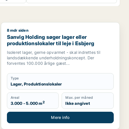
8 mdr siden
staurant, erhvervsgrund, boligudlejningsejendom, hotel, pro
Sanvig Holding søger lager eller produktionslokaler til 
Sanvig Holding søger lager eller
produktionslokaler til leje i Esbjerg
Isoleret lager, gerne opvarmet - skal indrettes til
landsdækkende underholdningskoncept. Der
forventes 100.000 årlige gæst...
Type
Lager, Produktionslokaler
Areal
Max. per måned
2
3.000 - 5.000 m
Ikke angivet
Mere info