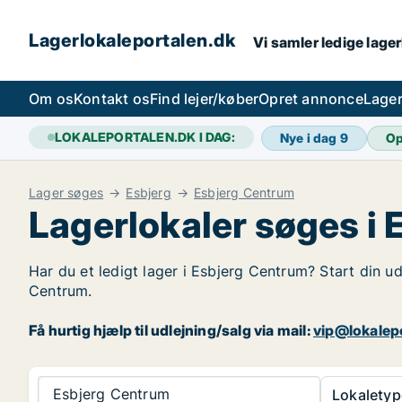
Lagerlokaleportalen.dk
Vi samler ledige lager
Om os
Kontakt os
Find lejer/køber
Opret annonce
Lager
LOKALEPORTALEN.DK I DAG:
Nye i dag
9
Op
Lager søges
Esbjerg
Esbjerg Centrum
Lagerlokaler søges i
Har du et ledigt lager i Esbjerg Centrum? Start din ud
Centrum.
Få hurtig hjælp til udlejning/salg via mail:
vip@lokalep
Esbjerg Centrum
Lokaletyp