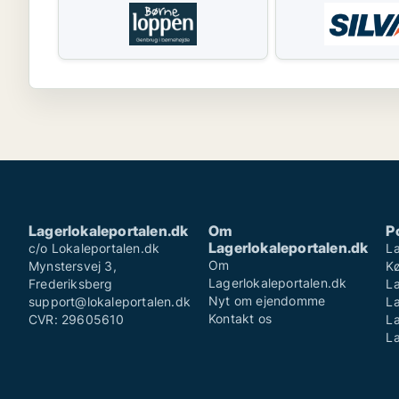
Lagerlokaleportalen.dk
Om
P
Lagerlokaleportalen.dk
c/o Lokaleportalen.dk
La
Om
Mynstersvej 3,
K
Lagerlokaleportalen.dk
Frederiksberg
La
Nyt om ejendomme
support@lokaleportalen.dk
L
Kontakt os
CVR: 29605610
La
La