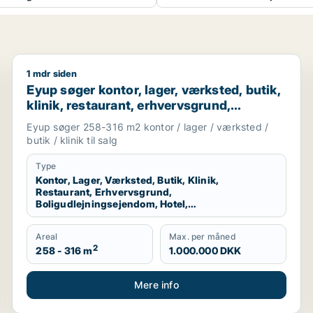
1 mdr siden
trum
Eyup søger kontor, lager, værksted, butik, klinik, re
Eyup søger kontor, lager, værksted, butik,
klinik, restaurant, erhvervsgrund,
boligudlejningsejendom, hotel,
Eyup søger 258-316 m2 kontor / lager / værksted /
produktionslokaler eller garage til salg i
butik / klinik til salg
Esbjerg Centrum, Esbjerg Ø eller Esbjerg
N m.fl.
Type
Kontor, Lager, Værksted, Butik, Klinik,
Restaurant, Erhvervsgrund,
Boligudlejningsejendom, Hotel,
Produktionslokaler, Garage
Areal
Max. per måned
2
258 - 316 m
1.000.000 DKK
Mere info