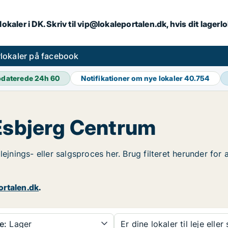
lokaler i DK. Skriv til vip@lokaleportalen.dk, hvis dit lager
lokaler på facebook
daterede 24h
60
Notifikationer om nye lokaler
40.754
 Esbjerg Centrum
lejnings- eller salgsproces her. Brug filteret herunder for
ortalen.dk
.
e:
Lager
Er dine lokaler til leje eller