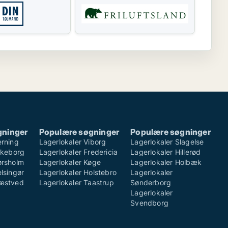
gninger
Populære søgninger
Populære søgninger
erning
Lagerlokaler Viborg
Lagerlokaler Slagelse
ilkeborg
Lagerlokaler Fredericia
Lagerlokaler Hillerød
ørsholm
Lagerlokaler Køge
Lagerlokaler Holbæk
lsingør
Lagerlokaler Holstebro
Lagerlokaler
Næstved
Lagerlokaler Taastrup
Sønderborg
Lagerlokaler
Svendborg