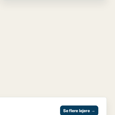
Se flere lejere
→