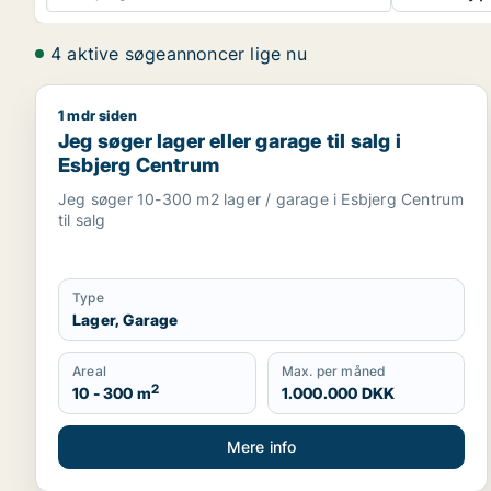
4 aktive søgeannoncer lige nu
1 mdr siden
Jeg søger lager eller garage til salg i Esbjerg Cen
Jeg søger lager eller garage til salg i
Esbjerg Centrum
Jeg søger 10-300 m2 lager / garage i Esbjerg Centrum
til salg
Type
Lager, Garage
Areal
Max. per måned
2
10 - 300 m
1.000.000 DKK
Mere info