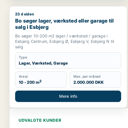
23 d siden
Bo søger lager, værksted eller garage til salg i Esb
Bo søger lager, værksted eller garage til
salg i Esbjerg
Bo søger 10-200 m2 lager / værksted / garage i
Esbjerg Centrum, Esbjerg Ø, Esbjerg V, Esbjerg N til
salg
Type
Lager, Værksted, Garage
Areal
Max. per måned
2
10 - 200 m
2.000.000 DKK
Mere info
UDVALGTE KUNDER