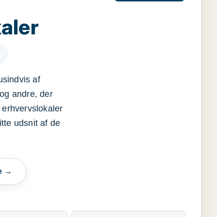
aler
usindvis af
og andre, der
 erhvervslokaler
itte udsnit af de
e →