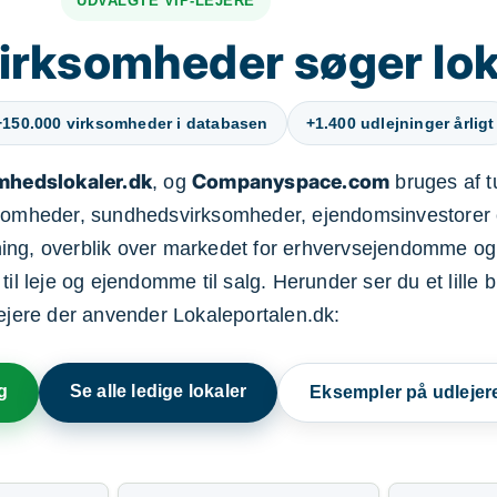
UDVALGTE VIP-LEJERE
irksomheder søger lok
+150.000 virksomheder i databasen
+1.400 udlejninger årligt
mhedslokaler.dk
Companyspace.com
, og
bruges af t
ksomheder, sundhedsvirksomheder, ejendomsinvestorer 
ning, overblik over markedet for erhvervsejendomme og
il leje og ejendomme til salg. Herunder ser du et lille b
lejere der anvender Lokaleportalen.dk:
g
Se alle ledige lokaler
Eksempler på udlejer