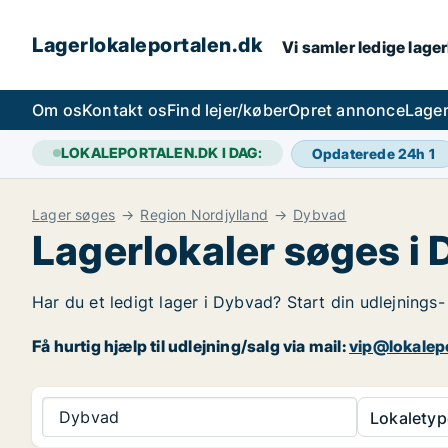
Lagerlokaleportalen.dk
Vi samler ledige lager
Om os
Kontakt os
Find lejer/køber
Opret annonce
Lager
LOKALEPORTALEN.DK I DAG:
Opdaterede 24h
1
Lager søges
Region Nordjylland
Dybvad
Lagerlokaler søges i
Har du et ledigt lager i Dybvad? Start din udlejnings-
Få hurtig hjælp til udlejning/salg via mail:
vip@lokalep
Dybvad
Lokaletyp