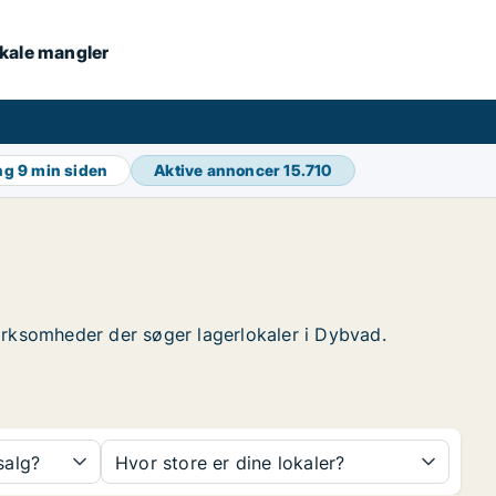
lokale mangler
ing
9 min siden
Aktive annoncer
15.710
 virksomheder der søger lagerlokaler i Dybvad.
 salg?
Hvor store er dine lokaler?