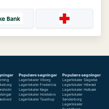
gninger
Populære søgninger
Populære søgninger
erning
Lagerlokaler Viborg
Lagerlokaler Slagelse
ilkeborg
Lagerlokaler Fredericia
Lagerlokaler Hillerød
ørsholm
Lagerlokaler Køge
Lagerlokaler Holbæk
lsingør
Lagerlokaler Holstebro
Lagerlokaler
Næstved
Lagerlokaler Taastrup
Sønderborg
Lagerlokaler
Svendborg