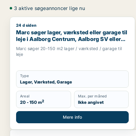
3 aktive søgeannoncer lige nu
24 d siden
Marc søger lager, værksted eller garage til leje i 
Marc søger lager, værksted eller garage til
leje i Aalborg Centrum, Aalborg SV eller
Aalborg SØ m.fl.
Marc søger 20-150 m2 lager / værksted / garage til
leje
Type
Lager, Værksted, Garage
Areal
Max. per måned
2
20 - 150 m
Ikke angivet
Mere info