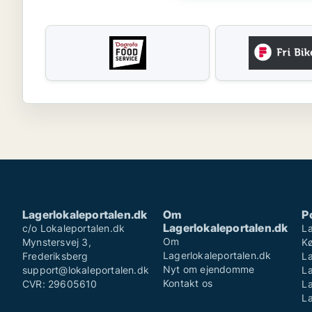
Lagerlokaleportalen.dk
Om
P
Lagerlokaleportalen.dk
c/o Lokaleportalen.dk
La
Om
Mynstersvej 3,
K
Lagerlokaleportalen.dk
Frederiksberg
La
Nyt om ejendomme
support@lokaleportalen.dk
L
Kontakt os
CVR: 29605610
La
La