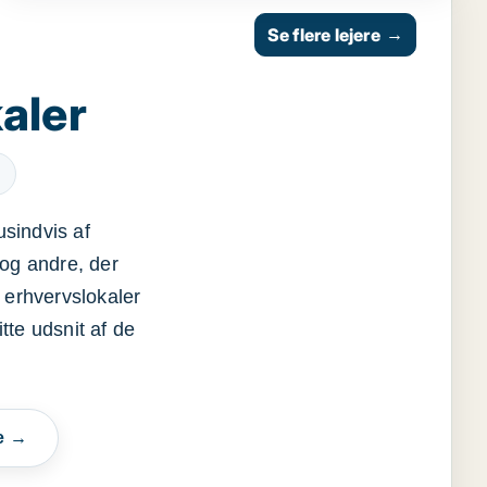
Se flere lejere
→
aler
usindvis af
og andre, der
 erhvervslokaler
itte udsnit af de
e →