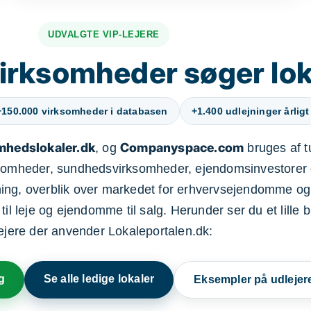
UDVALGTE VIP-LEJERE
irksomheder søger lok
+150.000 virksomheder i databasen
+1.400 udlejninger årligt
mhedslokaler.dk
Companyspace.com
, og
bruges af t
ksomheder, sundhedsvirksomheder, ejendomsinvestorer 
ning, overblik over markedet for erhvervsejendomme og
il leje og ejendomme til salg. Herunder ser du et lille b
lejere der anvender Lokaleportalen.dk:
g
Se alle ledige lokaler
Eksempler på udlejer