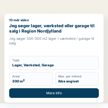
10 mdr siden
Aalborg Centrum, Aalborg SV eller Aalborg SØ m.fl.
Jeg søger lager, værksted eller garage til salg i Reg
Jeg søger lager, værksted eller garage til
salg i Region Nordjylland
Jeg søger 300-300 m2 lager / værksted / garage til
salg
Type
Lager, Værksted, Garage
Areal
Max. per måned
2
300 m
Ikke angivet
Mere info