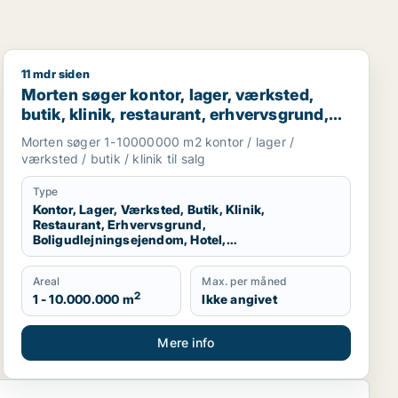
11 mdr siden
ion Nordjylland
Morten søger kontor, lager, værksted, butik, klinik, re
Morten søger kontor, lager, værksted,
butik, klinik, restaurant, erhvervsgrund,
boligudlejningsejendom, hotel eller
Morten søger 1-10000000 m2 kontor / lager /
produktionslokaler til salg i Region
værksted / butik / klinik til salg
Nordjylland
Type
Kontor, Lager, Værksted, Butik, Klinik,
Restaurant, Erhvervsgrund,
Boligudlejningsejendom, Hotel,
Produktionslokaler
Areal
Max. per måned
2
1 - 10.000.000 m
Ikke angivet
Mere info