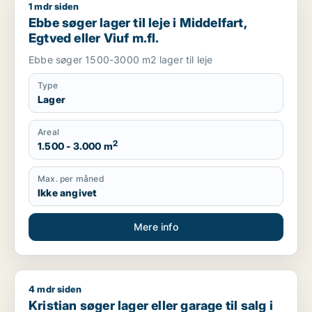
1 mdr siden
Ebbe søger lager til leje i Middelfart, Egtved eller Viuf m.fl.
Ebbe søger lager til leje i Middelfart,
Egtved eller Viuf m.fl.
Ebbe søger 1500-3000 m2 lager til leje
Type
Lager
Areal
2
1.500 - 3.000 m
Max. per måned
Ikke angivet
Mere info
4 mdr siden
Kristian søger lager eller garage til salg i Middelfart, Egtved e
Kristian søger lager eller garage til salg i