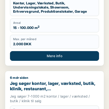
Kontor, Lager, Værksted, Butik,
Undervisningslokale, Showroom,
Erhvervsgrund, Produktionslokaler, Garage
Areal
2
15 - 100.000 m
Max. per måned
2.000 DKK
Mere info
6 mdr siden
Jeg søger kontor, lager, værksted, butik, klinik, restaurant, 
Jeg søger kontor, lager, værksted, butik,
klinik, restaurant,
boligudlejningsejendom, hotel eller
Jeg søger 7-1000 m2 kontor / lager / værksted /
produktionslokaler til salg i Vordingborg,
butik / klinik til salg
Guldborgsund eller Lolland