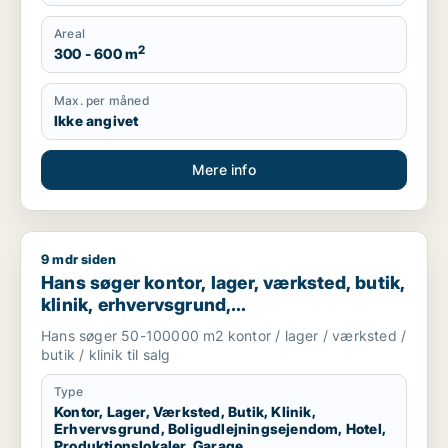
Areal
2
300 - 600 m
Max. per måned
Ikke angivet
Mere info
9 mdr siden
Hans søger kontor, lager, værksted, butik, klinik, erhvervsgr
Hans søger kontor, lager, værksted, butik,
klinik, erhvervsgrund,
boligudlejningsejendom, hotel,
Hans søger 50-100000 m2 kontor / lager / værksted /
produktionslokaler eller garage til salg i
butik / klinik til salg
Region Sjælland
Type
Kontor, Lager, Værksted, Butik, Klinik,
Erhvervsgrund, Boligudlejningsejendom, Hotel,
Produktionslokaler, Garage