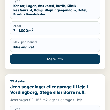
Type
Kontor, Lager, Værksted, Butik, Klinik,
Restaurant, Boligudlejningsejendom, Hotel,
Produktionslokaler
Areal
2
7 - 1.000 m
Max. per måned
Ikke angivet
Mere info
23 d siden
Jens søger lager eller garage til leje i Vordingborg, Stege elle
Jens søger lager eller garage til leje i
Vordingborg, Stege eller Borre m.fl.
Jens søger 93-156 m2 lager / garage til leje
Type