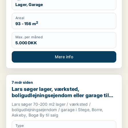
Lager, Garage
Areal
2
93 - 156 m
Max. per måned
5.000 DKK
Mere info
7 mdr siden
Lars søger lager, værksted, boligudlejningsejendom eller gara
Lars søger lager, værksted,
boligudlejningsejendom eller garage til
salg i Stege, Borre eller Askeby m.fl.
Lars søger 70-200 m2 lager / værksted /
boligudlejningsejendom / garage i Stege, Borre,
Askeby, Bogø By til salg
Type