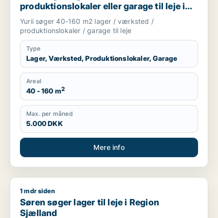
produktionslokaler eller garage til leje i
Region Sjælland
Yurii søger 40-160 m2 lager / værksted /
produktionslokaler / garage til leje
Type
Lager, Værksted, Produktionslokaler, Garage
Areal
2
40 - 160 m
Max. per måned
5.000 DKK
Mere info
1 mdr siden
Søren søger lager til leje i Region Sjælland
Søren søger lager til leje i Region
Sjælland