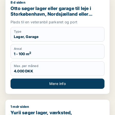
8 d siden
Otto søger lager eller garage til leje i Storkøbenhavn, Nords
Otto søger lager eller garage til leje i
Storkøbenhavn, Nordsjælland eller
Region Sjælland
Plads til en veteranbil parkeret og port
Type
Lager, Garage
Areal
2
1 - 100 m
Max. per måned
4.000 DKK
Mere info
1 mdr siden
Yurii søger lager, værksted, produktionslokaler eller garage ti
Yurii søger lager, værksted,