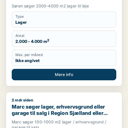
Søren søger 2000-4000 m2 lager til leje
Type
Lager
Areal
2
2.000 - 4.000 m
Max. per måned
Ikke angivet
Mere info
2 mdr siden
Marc søger lager, erhvervsgrund eller garage til salg i Regio
Marc søger lager, erhvervsgrund eller
garage til salg i Region Sjælland eller
Nordsjælland
Marc søger 100-1000 m2 lager / erhvervsgrund /
garage til salg