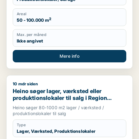
Areal
2
50 - 100.000 m
Max. per måned
Ikke angivet
Mere info
10 mdr siden
Heino søger lager, værksted eller produktionslokaler til salg
Heino søger lager, værksted eller
produktionslokaler til salg i Region
Sjælland
Heino søger 80-1000 m2 lager / værksted /
produktionslokaler til salg
Type
Lager, Værksted, Produktionslokaler