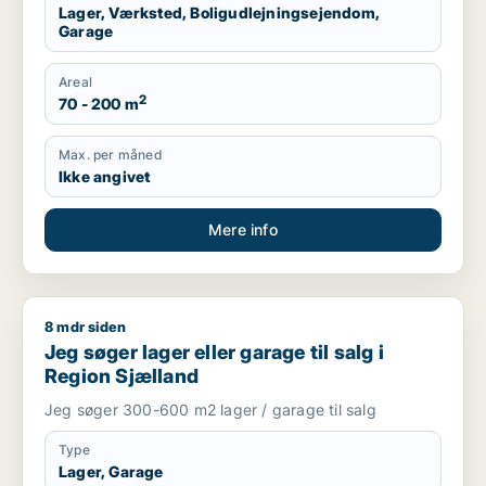
Lager, Værksted, Boligudlejningsejendom,
Garage
Areal
2
70 - 200 m
Max. per måned
Ikke angivet
Mere info
8 mdr siden
Jeg søger lager eller garage til salg i Region Sjælland
Jeg søger lager eller garage til salg i
Region Sjælland
Jeg søger 300-600 m2 lager / garage til salg
Type
Lager, Garage