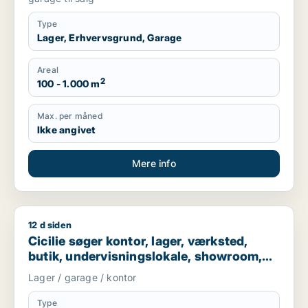
Type
Lager, Erhvervsgrund, Garage
Areal
2
100 - 1.000 m
Max. per måned
Ikke angivet
Mere info
12 d siden
Cicilie søger kontor, lager, værksted, butik, undervisningslo
Cicilie søger kontor, lager, værksted,
butik, undervisningslokale, showroom,
erhvervsgrund, produktionslokaler eller
Lager / garage / kontor
garage til leje i Region Sjælland eller
Nordsjælland
Type