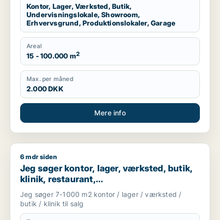
Kontor, Lager, Værksted, Butik,
Undervisningslokale, Showroom,
Erhvervsgrund, Produktionslokaler, Garage
Areal
2
15 - 100.000 m
Max. per måned
2.000 DKK
Mere info
6 mdr siden
Jeg søger kontor, lager, værksted, butik, klinik, restaurant, 
Jeg søger kontor, lager, værksted, butik,
klinik, restaurant,
boligudlejningsejendom, hotel eller
Jeg søger 7-1000 m2 kontor / lager / værksted /
produktionslokaler til salg i Vordingborg,
butik / klinik til salg
Guldborgsund eller Lolland