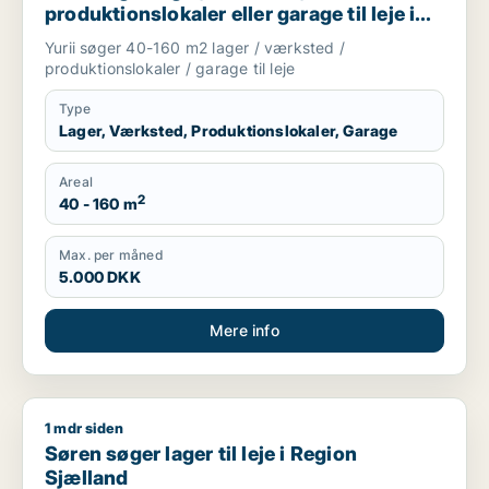
produktionslokaler eller garage til leje i
Region Sjælland
Yurii søger 40-160 m2 lager / værksted /
produktionslokaler / garage til leje
Type
Lager, Værksted, Produktionslokaler, Garage
Areal
2
40 - 160 m
Max. per måned
5.000 DKK
Mere info
1 mdr siden
Søren søger lager til leje i Region Sjælland
Søren søger lager til leje i Region
Sjælland