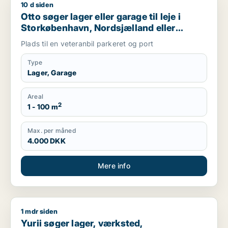
10 d siden
Otto søger lager eller garage til leje i Storkøbenhavn, Nords
Otto søger lager eller garage til leje i
Storkøbenhavn, Nordsjælland eller
Region Sjælland
Plads til en veteranbil parkeret og port
Type
Lager, Garage
Areal
2
1 - 100 m
Max. per måned
4.000 DKK
Mere info
1 mdr siden
Yurii søger lager, værksted, produktionslokaler eller garage ti
Yurii søger lager, værksted,