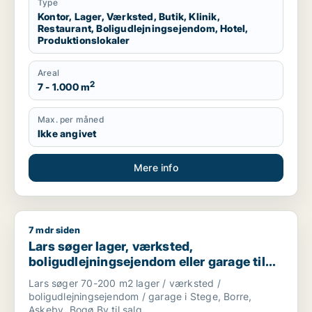
Type
Kontor, Lager, Værksted, Butik, Klinik,
Restaurant, Boligudlejningsejendom, Hotel,
Produktionslokaler
Areal
2
7 - 1.000 m
Max. per måned
Ikke angivet
Mere info
7 mdr siden
Lars søger lager, værksted, boligudlejningsejendom eller gara
Lars søger lager, værksted,
boligudlejningsejendom eller garage til
salg i Stege, Borre eller Askeby m.fl.
Lars søger 70-200 m2 lager / værksted /
boligudlejningsejendom / garage i Stege, Borre,
Askeby, Bogø By til salg