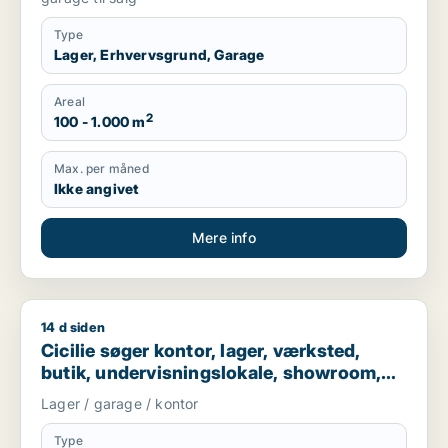
Type
Lager, Erhvervsgrund, Garage
Areal
2
100 - 1.000 m
Max. per måned
Ikke angivet
Mere info
14 d siden
Cicilie søger kontor, lager, værksted, butik, undervisningslo
Cicilie søger kontor, lager, værksted,
butik, undervisningslokale, showroom,
erhvervsgrund, produktionslokaler eller
Lager / garage / kontor
garage til leje i Region Sjælland eller
Nordsjælland
Type