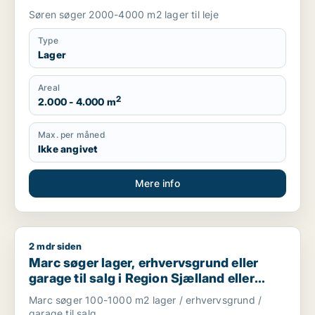
Søren søger 2000-4000 m2 lager til leje
Type
Lager
Areal
2
2.000 - 4.000 m
Max. per måned
Ikke angivet
Mere info
2 mdr siden
Marc søger lager, erhvervsgrund eller garage til salg i Regio
Marc søger lager, erhvervsgrund eller
garage til salg i Region Sjælland eller
Nordsjælland
Marc søger 100-1000 m2 lager / erhvervsgrund /
garage til salg