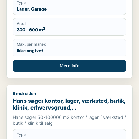
Type
Lager, Garage
Areal
2
300 - 600 m
Max. per måned
Ikke angivet
Mere info
9 mdr siden
Hans søger kontor, lager, værksted, butik, klinik, erhvervsgr
Hans søger kontor, lager, værksted, butik,
klinik, erhvervsgrund,
boligudlejningsejendom, hotel,
Hans søger 50-100000 m2 kontor / lager / værksted /
produktionslokaler eller garage til salg i
butik / klinik til salg
Region Sjælland
Type