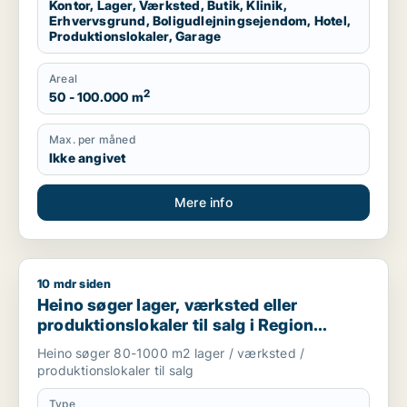
Kontor, Lager, Værksted, Butik, Klinik,
Erhvervsgrund, Boligudlejningsejendom, Hotel,
Produktionslokaler, Garage
Areal
2
50 - 100.000 m
Max. per måned
Ikke angivet
Mere info
10 mdr siden
Heino søger lager, værksted eller produktionslokaler til salg
Heino søger lager, værksted eller
produktionslokaler til salg i Region
Sjælland
Heino søger 80-1000 m2 lager / værksted /
produktionslokaler til salg
Type