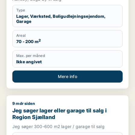
Type
Lager, Værksted, Boligudlejningsejendom,
Garage
Areal
2
70 - 200 m
Max. per måned
Ikke angivet
Mere info
9 mdr siden
Jeg søger lager eller garage til salg i Region Sjælland
Jeg søger lager eller garage til salg i
Region Sjælland
Jeg søger 300-600 m2 lager / garage til salg