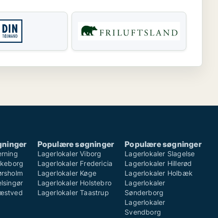
gninger
Populære søgninger
Populære søgninger
erning
Lagerlokaler Viborg
Lagerlokaler Slagelse
ilkeborg
Lagerlokaler Fredericia
Lagerlokaler Hillerød
ørsholm
Lagerlokaler Køge
Lagerlokaler Holbæk
lsingør
Lagerlokaler Holstebro
Lagerlokaler
Næstved
Lagerlokaler Taastrup
Sønderborg
Lagerlokaler
Svendborg