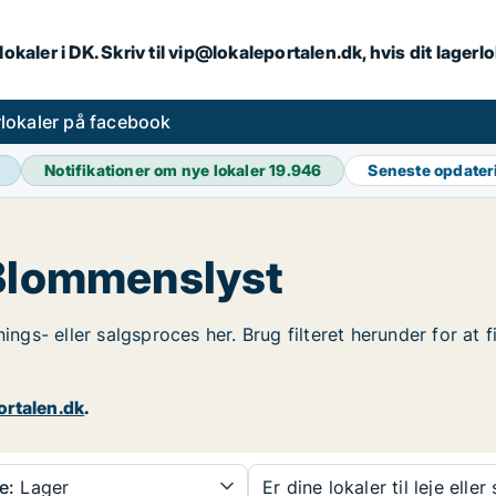
lokaler i DK. Skriv til vip@lokaleportalen.dk, hvis dit lager
lokaler på facebook
Notifikationer om nye lokaler
19.946
Seneste opdate
 Blommenslyst
nings- eller salgsproces her. Brug filteret herunder for at
ortalen.dk
.
e:
Lager
Er dine lokaler til leje eller