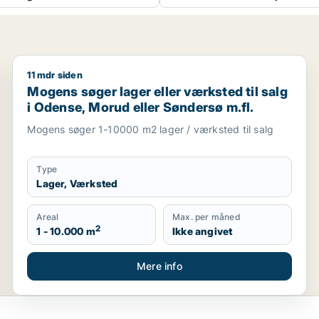
11 mdr siden
il salg i Fyn
Mogens søger lager eller værksted til salg i Odense,
Mogens søger lager eller værksted til salg
i Odense, Morud eller Søndersø m.fl.
Mogens søger 1-10000 m2 lager / værksted til salg
Type
Lager, Værksted
Areal
Max. per måned
2
1 - 10.000 m
Ikke angivet
Mere info