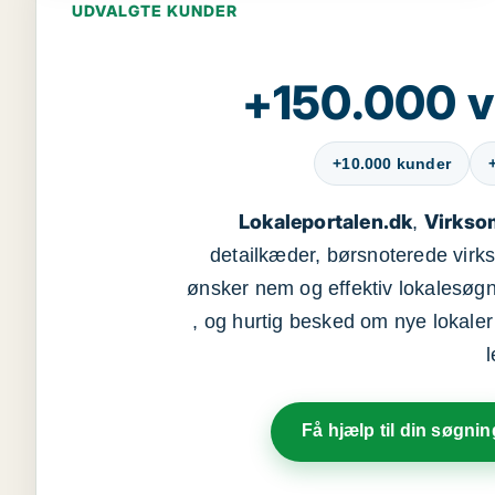
UDVALGTE KUNDER
+150.000 v
+10.000 kunder
Lokaleportalen.dk
Virkso
,
detailkæder, børsnoterede vir
ønsker nem og effektiv lokalesøg
, og hurtig besked om nye lokaler t
Få hjælp til din søgnin