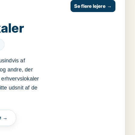
Se flere lejere
→
aler
usindvis af
og andre, der
 erhvervslokaler
itte udsnit af de
e →