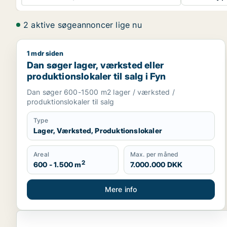
2 aktive søgeannoncer lige nu
1 mdr siden
Dan søger lager, værksted eller produktionslokaler t
Dan søger lager, værksted eller
produktionslokaler til salg i Fyn
Dan søger 600-1500 m2 lager / værksted /
produktionslokaler til salg
Type
Lager, Værksted, Produktionslokaler
Areal
Max. per måned
2
600 - 1.500 m
7.000.000 DKK
Mere info