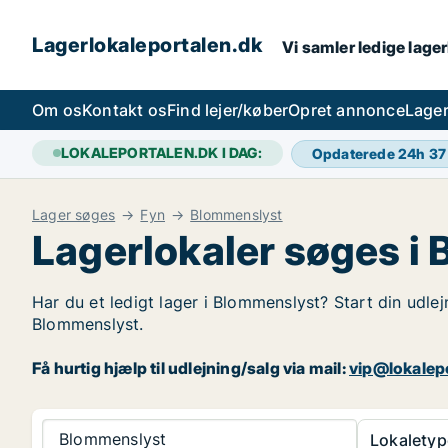
Lagerlokaleportalen.dk
Vi samler ledige lager
Om os
Kontakt os
Find lejer/køber
Opret annonce
Lager
LOKALEPORTALEN.DK I DAG:
Opdaterede 24h
37
Lager søges
Fyn
Blommenslyst
Lagerlokaler søges i
Har du et ledigt lager i Blommenslyst? Start din udlej
Blommenslyst.
Få hurtig hjælp til udlejning/salg via mail:
vip@lokalep
Blommenslyst
Lokaletyp