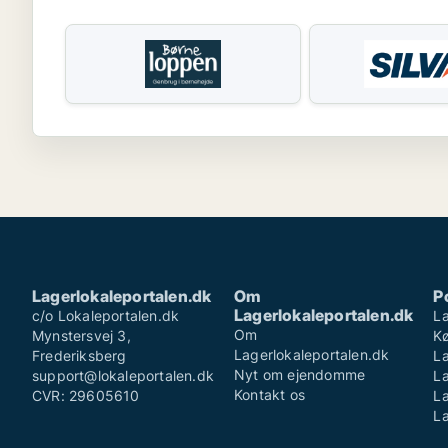
Lagerlokaleportalen.dk
Om
P
Lagerlokaleportalen.dk
c/o Lokaleportalen.dk
La
Om
Mynstersvej 3,
K
Lagerlokaleportalen.dk
Frederiksberg
La
Nyt om ejendomme
support@lokaleportalen.dk
L
Kontakt os
CVR: 29605610
La
La