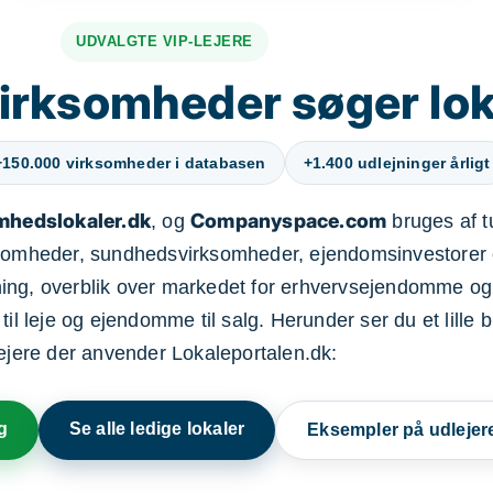
UDVALGTE VIP-LEJERE
irksomheder søger lok
+150.000 virksomheder i databasen
+1.400 udlejninger årligt
mhedslokaler.dk
Companyspace.com
, og
bruges af t
ksomheder, sundhedsvirksomheder, ejendomsinvestorer 
ning, overblik over markedet for erhvervsejendomme og
il leje og ejendomme til salg. Herunder ser du et lille b
lejere der anvender Lokaleportalen.dk:
g
Se alle ledige lokaler
Eksempler på udlejer