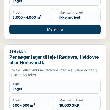
Lager
Areal
Max. per måned
2
3.000 - 4.000 m
Ikke angivet
Mere info
28 d siden
er garage til leje i Storkøbenhavn
Per søger lager til leje i Rødovre, Hvidovre eller Herl
Per søger lager til leje i Rødovre, Hvidovre
eller Herlev m.fl.
Lokale i eller omkring rødovre. der skal være adgang
til vand og toilet
Type
Lager
Areal
Max. per måned
2
300 - 500 m
19.000 DKK