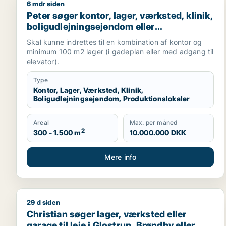
6 mdr siden
Peter søger kontor, lager, værksted, klinik, boligud
Peter søger kontor, lager, værksted, klinik,
boligudlejningsejendom eller
produktionslokaler til salg i Frederiksberg,
Skal kunne indrettes til en kombination af kontor og
Østerbro eller Nordhavn m.fl.
minimum 100 m2 lager (i gadeplan eller med adgang til
elevator).
Type
Kontor, Lager, Værksted, Klinik,
Boligudlejningsejendom, Produktionslokaler
Areal
Max. per måned
2
300 - 1.500 m
10.000.000 DKK
Mere info
29 d siden
Christian søger lager, værksted eller garage til lej
Christian søger lager, værksted eller
garage til leje i Glostrup, Brøndby eller