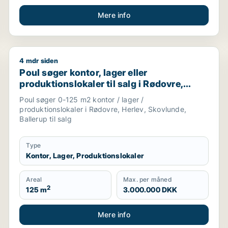
Mere info
4 mdr siden
restaurant, erhvervsgrund, boligudlejningsejendom, hotel, pr
Poul søger kontor, lager eller produktionslokaler til 
Poul søger kontor, lager eller
produktionslokaler til salg i Rødovre,
Herlev eller Skovlunde m.fl.
Poul søger 0-125 m2 kontor / lager /
produktionslokaler i Rødovre, Herlev, Skovlunde,
Ballerup til salg
Type
Kontor, Lager, Produktionslokaler
Areal
Max. per måned
2
125 m
3.000.000 DKK
Mere info