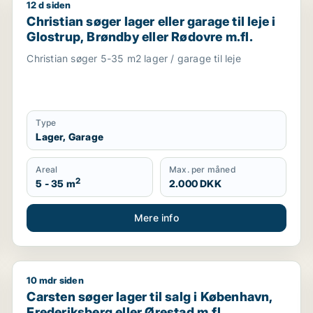
12 d siden
lejningsejendom eller produktionslokaler til salg i Frederi
Christian søger lager eller garage til leje i Glostrup,
Christian søger lager eller garage til leje i
Glostrup, Brøndby eller Rødovre m.fl.
Christian søger 5-35 m2 lager / garage til leje
Type
Lager, Garage
Areal
Max. per måned
2
5 - 35 m
2.000 DKK
Mere info
10 mdr siden
e i Glostrup, Brøndby eller Rødovre m.fl.
Carsten søger lager til salg i København, Frederiksbe
Carsten søger lager til salg i København,
Frederiksberg eller Ørestad m.fl.