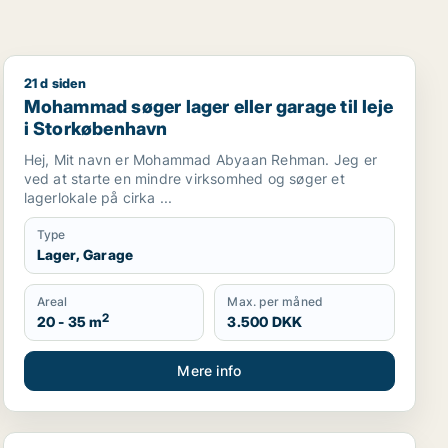
21 d siden
n, Nordsjælland eller Region Sjælland
Mohammad søger lager eller garage til leje i Storkøb
Mohammad søger lager eller garage til leje
i Storkøbenhavn
Hej, Mit navn er Mohammad Abyaan Rehman. Jeg er
ved at starte en mindre virksomhed og søger et
lagerlokale på cirka ...
Type
Lager, Garage
Areal
Max. per måned
2
20 - 35 m
3.500 DKK
Mere info