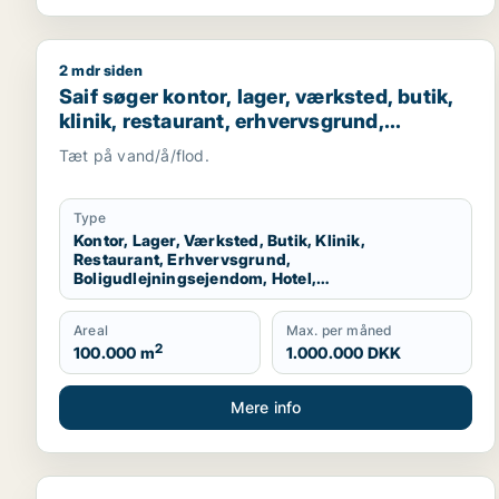
2 mdr siden
Saif søger kontor, lager, værksted, butik, klinik, 
Saif søger kontor, lager, værksted, butik,
klinik, restaurant, erhvervsgrund,
boligudlejningsejendom, hotel,
Tæt på vand/å/flod.
produktionslokaler eller garage til salg i
Storkøbenhavn
Type
Kontor, Lager, Værksted, Butik, Klinik,
Restaurant, Erhvervsgrund,
Boligudlejningsejendom, Hotel,
Produktionslokaler, Garage
Areal
Max. per måned
2
100.000 m
1.000.000 DKK
Mere info