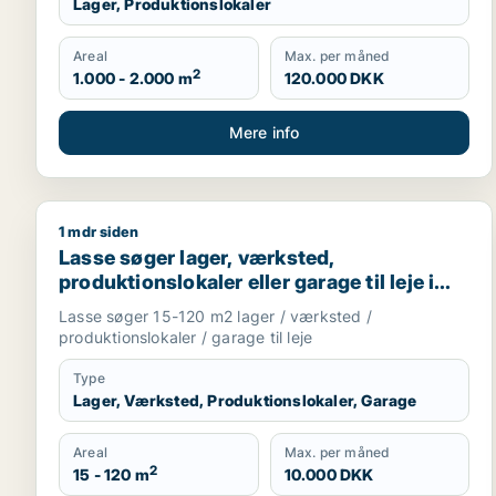
Lager, Produktionslokaler
Areal
Max. per måned
2
1.000 - 2.000 m
120.000 DKK
Mere info
1 mdr siden
Lasse søger lager, værksted, produktionslokaler ell
Lasse søger lager, værksted,
produktionslokaler eller garage til leje i
Storkøbenhavn
Lasse søger 15-120 m2 lager / værksted /
produktionslokaler / garage til leje
Type
Lager, Værksted, Produktionslokaler, Garage
Areal
Max. per måned
2
15 - 120 m
10.000 DKK