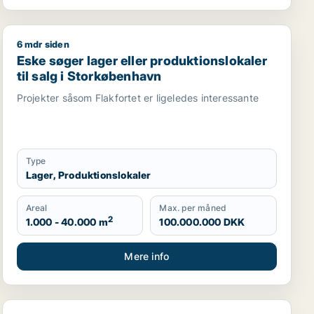
6 mdr siden
roduktionslokaler eller garage til salg i Storkøbenhavn
sgrund, boligudlejningsejendom, produktionslokaler eller 
Eske søger lager eller produktionslokaler til salg i St
Eske søger lager eller produktionslokaler
til salg i Storkøbenhavn
Projekter såsom Flakfortet er ligeledes interessante
Type
Lager, Produktionslokaler
Areal
Max. per måned
2
1.000 - 40.000 m
100.000.000 DKK
Mere info