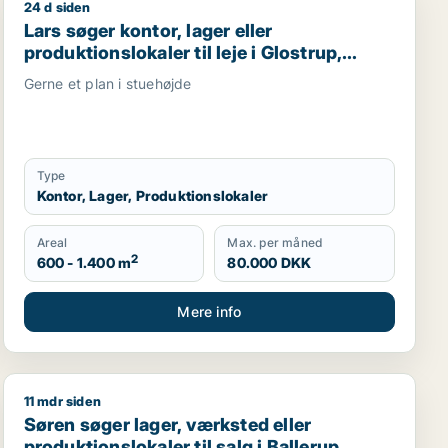
24 d siden
ksberg, Østerbro eller Nordhavn m.fl.
 Brøndby eller Rødovre m.fl.
Lars søger kontor, lager eller produktionslokaler til lej
Lars søger kontor, lager eller
produktionslokaler til leje i Glostrup,
Rødovre eller Albertslund m.fl.
Gerne et plan i stuehøjde
Type
Kontor, Lager, Produktionslokaler
Areal
Max. per måned
2
600 - 1.400 m
80.000 DKK
Mere info
11 mdr siden
rg eller Ørestad m.fl.
Søren søger lager, værksted eller produktionslokaler ti
Søren søger lager, værksted eller
produktionslokaler til salg i Ballerup,