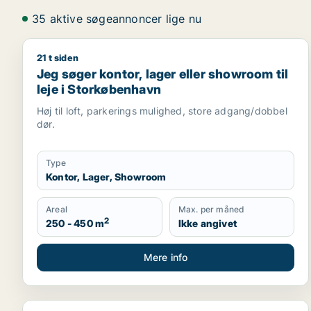
35 aktive søgeannoncer lige nu
21 t siden
Jeg søger kontor, lager eller showroom til leje i 
Jeg søger kontor, lager eller showroom til
leje i Storkøbenhavn
Høj til loft, parkerings mulighed, store adgang/dobbel
dør.
Type
Kontor, Lager, Showroom
Areal
Max. per måned
2
250 - 450 m
Ikke angivet
Mere info