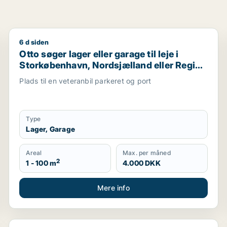
6 d siden
Storkøbenhavn
Otto søger lager eller garage til leje i Storkøbenhav
Otto søger lager eller garage til leje i
Storkøbenhavn, Nordsjælland eller Region
Sjælland
Plads til en veteranbil parkeret og port
Type
Lager, Garage
Areal
Max. per måned
2
1 - 100 m
4.000 DKK
Mere info