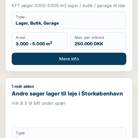
KFT søger 3000-5000 m2 lager / butik / garage til leje
Type
Lager, Butik, Garage
Areal
Max. per måned
2
3.000 - 5.000 m
250.000 DKK
Mere info
1 mdr siden
Glostrup, Brøndby eller Rødovre m.fl.
Andre søger lager til leje i Storkøbenhavn
Andre søger lager til leje i Storkøbenhavn
min 8.5 til loft under spær
Type