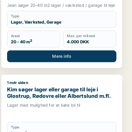
Valby m.fl.
Jean søger 20-40 m2 lager / værksted / garage til leje
Type
Lager, Værksted, Garage
Areal
Max. per måned
2
20 - 40 m
4.000 DKK
Mere info
1 mdr siden
Kim søger lager eller garage til leje i Glostrup, Rødovre
Kim søger lager eller garage til leje i
Glostrup, Rødovre eller Albertslund m.fl.
Lager med mulighed for at køre bil til
Type