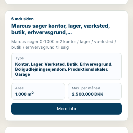
6 mdr siden
restaurant, erhvervsgrund, boligudlejningsejendom, hotel, p
Marcus søger kontor, lager, værksted, butik, erhverv
Marcus søger kontor, lager, værksted,
butik, erhvervsgrund,
boligudlejningsejendom,
Marcus søger 0-1000 m2 kontor / lager / værksted /
produktionslokaler eller garage til salg i
butik / erhvervsgrund til salg
Storkøbenhavn
Type
Kontor, Lager, Værksted, Butik, Erhvervsgrund,
Boligudlejningsejendom, Produktionslokaler,
Garage
Areal
Max. per måned
2
1.000 m
2.500.000 DKK
Mere info