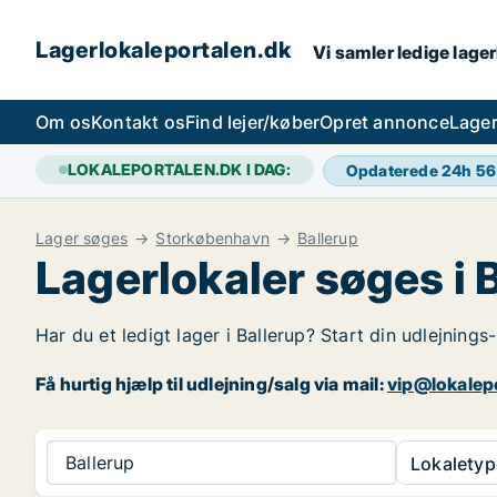
Lagerlokaleportalen.dk
Vi samler ledige lager
Om os
Kontakt os
Find lejer/køber
Opret annonce
Lager
LOKALEPORTALEN.DK I DAG:
Opdaterede 24h
56
Lager søges
Storkøbenhavn
Ballerup
Lagerlokaler søges i 
Har du et ledigt lager i Ballerup? Start din udlejnings
Få hurtig hjælp til udlejning/salg via mail:
vip@lokalep
Ballerup
Lokaletyp