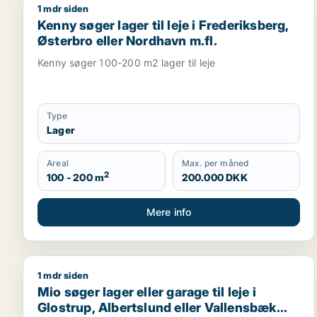
1 mdr siden
Kenny søger lager til leje i Frederiksberg, Østerbro
Kenny søger lager til leje i Frederiksberg,
Østerbro eller Nordhavn m.fl.
Kenny søger 100-200 m2 lager til leje
Type
Lager
Areal
Max. per måned
2
100 - 200 m
200.000 DKK
Mere info
1 mdr siden
Mio søger lager eller garage til leje i Glostrup, Alb
Mio søger lager eller garage til leje i
Glostrup, Albertslund eller Vallensbæk