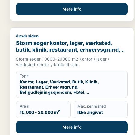
Mere info
3 mdr siden
Storm søger kontor, lager, værksted, butik, klinik, 
Storm søger kontor, lager, værksted,
butik, klinik, restaurant, erhvervsgrund,
boligudlejningsejendom, hotel,
Storm søger 10000-20000 m2 kontor / lager /
produktionslokaler eller garage til salg i
værksted / butik / klinik til salg
Vallensbæk, Ballerup eller Allerød m.fl.
Type
Kontor, Lager, Værksted, Butik, Klinik,
Restaurant, Erhvervsgrund,
Boligudlejningsejendom, Hotel,
Produktionslokaler, Garage
Areal
Max. per måned
2
10.000 - 20.000 m
Ikke angivet
Mere info