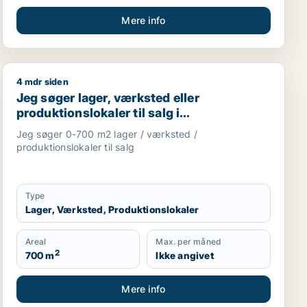
Mere info
4 mdr siden
oduktionslokaler eller garage til salg i Vallensbæk, Baller
salg i Rødovre, Herlev eller Skovlunde m.fl.
Jeg søger lager, værksted eller produktionslokaler til
Jeg søger lager, værksted eller
produktionslokaler til salg i
Storkøbenhavn
Jeg søger 0-700 m2 lager / værksted /
produktionslokaler til salg
Type
Lager, Værksted, Produktionslokaler
Areal
Max. per måned
2
700 m
Ikke angivet
Mere info