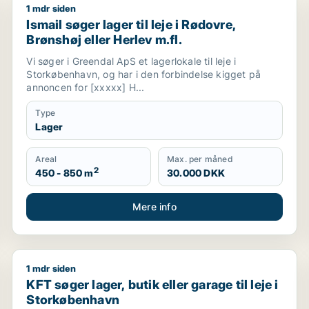
1 mdr siden
 eller Nordhavn m.fl.
Ismail søger lager til leje i Rødovre, Brønshøj eller He
Ismail søger lager til leje i Rødovre,
Brønshøj eller Herlev m.fl.
Vi søger i Greendal ApS et lagerlokale til leje i
Storkøbenhavn, og har i den forbindelse kigget på
annoncen for [xxxxx] H...
Type
Lager
Areal
Max. per måned
2
450 - 850 m
30.000 DKK
Mere info
1 mdr siden
ertslund eller Vallensbæk m.fl.
KFT søger lager, butik eller garage til leje i Storkøb
KFT søger lager, butik eller garage til leje i
Storkøbenhavn