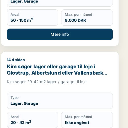
Lager, Garage
Areal
Max. per måned
2
50 - 150 m
9.000 DKK
Mere info
14 d siden
ev m.fl.
Kim søger lager eller garage til leje i Glostrup, Alberts
Kim søger lager eller garage til leje i
Glostrup, Albertslund eller Vallensbæk
m.fl.
Kim søger 20-42 m2 lager / garage til leje
Type
Lager, Garage
Areal
Max. per måned
2
20 - 42 m
Ikke angivet