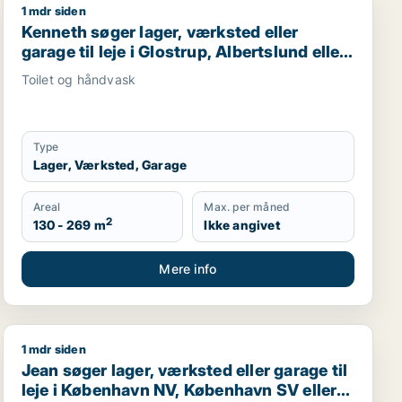
1 mdr siden
rlev m.fl.
Kenneth søger lager, værksted eller garage til leje i Gl
Kenneth søger lager, værksted eller
garage til leje i Glostrup, Albertslund eller
Vallensbæk m.fl.
Toilet og håndvask
Type
Lager, Værksted, Garage
Areal
Max. per måned
2
130 - 269 m
Ikke angivet
Mere info
1 mdr siden
enhavn
Jean søger lager, værksted eller garage til leje i Køb
Jean søger lager, værksted eller garage til
leje i København NV, København SV eller