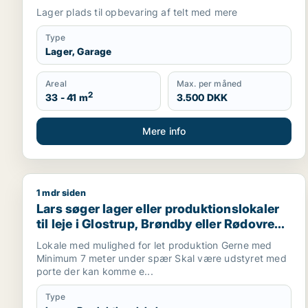
m.fl.
Lager plads til opbevaring af telt med mere
Type
Lager, Garage
Areal
Max. per måned
2
33 - 41 m
3.500 DKK
Mere info
1 mdr siden
Lars søger lager eller produktionslokaler til leje i 
Lars søger lager eller produktionslokaler
til leje i Glostrup, Brøndby eller Rødovre
m.fl.
Lokale med mulighed for let produktion Gerne med
Minimum 7 meter under spær Skal være udstyret med
porte der kan komme e...
Type