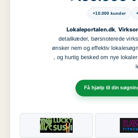
+10.000 kunder
Lokaleportalen.dk
Virkso
,
detailkæder, børsnoterede vir
ønsker nem og effektiv lokalesøg
, og hurtig besked om nye lokaler t
Få hjælp til din søgnin