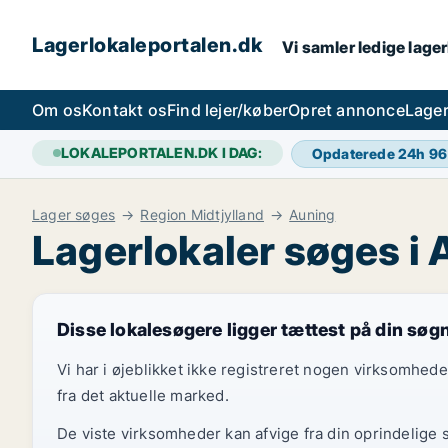
Lagerlokaleportalen.dk
Vi samler ledige lager
Om os
Kontakt os
Find lejer/køber
Opret annonce
Lager
LOKALEPORTALEN.DK I DAG:
Opdaterede 24h
96
Lager søges
Region Midtjylland
Auning
Lagerlokaler søges i
Disse lokalesøgere ligger tættest på din søg
Vi har i øjeblikket ikke registreret nogen virksomhed
fra det aktuelle marked.
De viste virksomheder kan afvige fra din oprindelige 