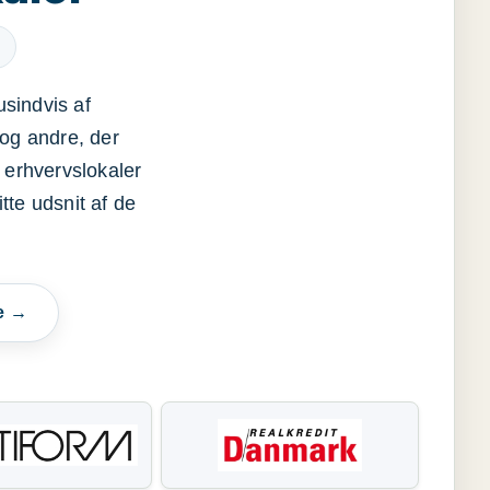
usindvis af
og andre, der
 erhvervslokaler
itte udsnit af de
e →