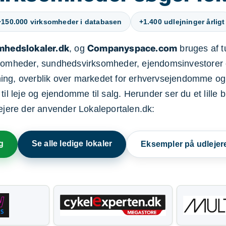
+150.000 virksomheder i databasen
+1.400 udlejninger årligt
mhedslokaler.dk
Companyspace.com
, og
bruges af t
ksomheder, sundhedsvirksomheder, ejendomsinvestorer 
ning, overblik over markedet for erhvervsejendomme og
il leje og ejendomme til salg. Herunder ser du et lille b
lejere der anvender Lokaleportalen.dk:
g
Se alle ledige lokaler
Eksempler på udlejer