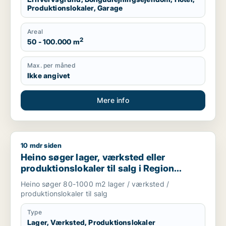
Produktionslokaler, Garage
Areal
2
50 - 100.000 m
Max. per måned
Ikke angivet
Mere info
10 mdr siden
Heino søger lager, værksted eller produktionslokaler til salg
Heino søger lager, værksted eller
produktionslokaler til salg i Region
Sjælland
Heino søger 80-1000 m2 lager / værksted /
produktionslokaler til salg
Type
Lager, Værksted, Produktionslokaler