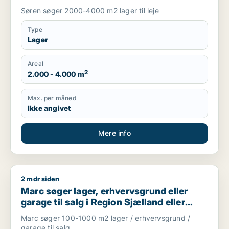
Søren søger 2000-4000 m2 lager til leje
Type
Lager
Areal
2
2.000 - 4.000 m
Max. per måned
Ikke angivet
Mere info
2 mdr siden
Marc søger lager, erhvervsgrund eller garage til salg i Regio
Marc søger lager, erhvervsgrund eller
garage til salg i Region Sjælland eller
Nordsjælland
Marc søger 100-1000 m2 lager / erhvervsgrund /
garage til salg