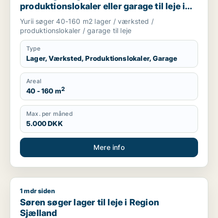
produktionslokaler eller garage til leje i
Region Sjælland
Yurii søger 40-160 m2 lager / værksted /
produktionslokaler / garage til leje
Type
Lager, Værksted, Produktionslokaler, Garage
Areal
2
40 - 160 m
Max. per måned
5.000 DKK
Mere info
1 mdr siden
Søren søger lager til leje i Region Sjælland
Søren søger lager til leje i Region
Sjælland