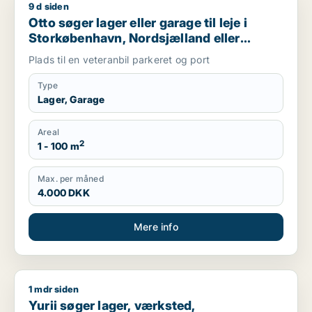
9 d siden
Otto søger lager eller garage til leje i Storkøbenhavn, Nords
Otto søger lager eller garage til leje i
Storkøbenhavn, Nordsjælland eller
Region Sjælland
Plads til en veteranbil parkeret og port
Type
Lager, Garage
Areal
2
1 - 100 m
Max. per måned
4.000 DKK
Mere info
1 mdr siden
Yurii søger lager, værksted, produktionslokaler eller garage ti
Yurii søger lager, værksted,