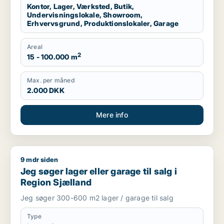
Kontor, Lager, Værksted, Butik,
Undervisningslokale, Showroom,
Erhvervsgrund, Produktionslokaler, Garage
Areal
2
15 - 100.000 m
Max. per måned
2.000 DKK
Mere info
9 mdr siden
Jeg søger lager eller garage til salg i Region Sjælland
Jeg søger lager eller garage til salg i
Region Sjælland
Jeg søger 300-600 m2 lager / garage til salg
Type