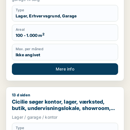
Type
Lager, Erhvervsgrund, Garage
Areal
2
100 - 1.000 m
Max. per måned
Ikke angivet
Mere info
13 d siden
Cicilie søger kontor, lager, værksted, butik, undervisningslo
Cicilie søger kontor, lager, værksted,
butik, undervisningslokale, showroom,
erhvervsgrund, produktionslokaler eller
Lager / garage / kontor
garage til leje i Region Sjælland eller
Nordsjælland
Type