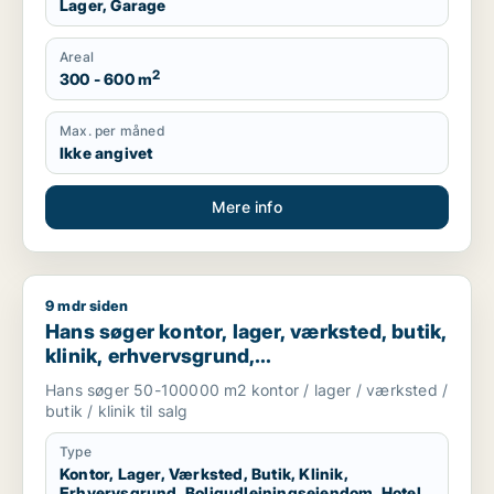
Lager, Garage
Areal
2
300 - 600 m
Max. per måned
Ikke angivet
Mere info
9 mdr siden
Hans søger kontor, lager, værksted, butik, klinik, erhvervsgr
Hans søger kontor, lager, værksted, butik,
klinik, erhvervsgrund,
boligudlejningsejendom, hotel,
Hans søger 50-100000 m2 kontor / lager / værksted /
produktionslokaler eller garage til salg i
butik / klinik til salg
Region Sjælland
Type
Kontor, Lager, Værksted, Butik, Klinik,
Erhvervsgrund, Boligudlejningsejendom, Hotel,