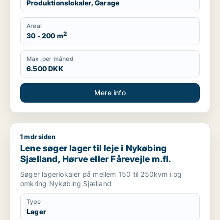
Produktionslokaler, Garage
Areal
2
30 - 200 m
Max. per måned
6.500 DKK
Mere info
1 mdr siden
Lene søger lager til leje i Nykøbing Sjælland, Hørve eller Fåre
Lene søger lager til leje i Nykøbing
Sjælland, Hørve eller Fårevejle m.fl.
Søger lagerlokaler på mellem 150 til 250kvm i og
omkring Nykøbing Sjælland
Type
Lager