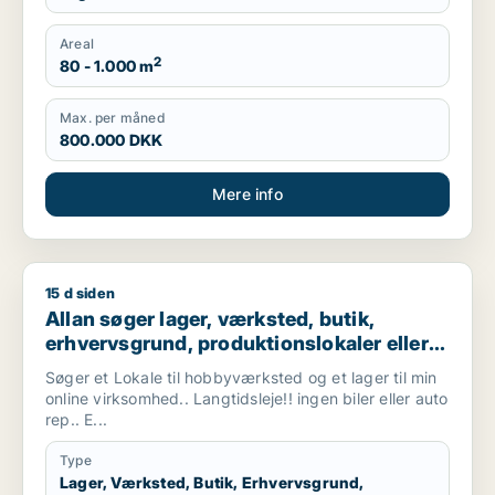
Areal
2
80 - 1.000 m
Max. per måned
800.000 DKK
Mere info
15 d siden
Allan søger lager, værksted, butik, erhvervsgrund, produktionsl
Allan søger lager, værksted, butik,
erhvervsgrund, produktionslokaler eller
garage til leje i Vallensbæk, Ishøj eller
Søger et Lokale til hobbyværksted og et lager til min
Sorø m.fl.
online virksomhed.. Langtidsleje!! ingen biler eller auto
rep.. E...
Type
Lager, Værksted, Butik, Erhvervsgrund,