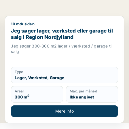
10 mdr siden
arage til leje i Tjele, Fårup eller Mariagerfjord m.fl.
Jeg søger lager, værksted eller garage til salg i Reg
Jeg søger lager, værksted eller garage til
salg i Region Nordjylland
Jeg søger 300-300 m2 lager / værksted / garage til
salg
Type
Lager, Værksted, Garage
Areal
Max. per måned
2
300 m
Ikke angivet
Mere info