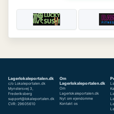
Lagerlokaleportalen.dk
Om
P
Lagerlokaleportalen.dk
c/o Lokaleportalen.dk
La
Om
Mynstersvej 3,
K
Lagerlokaleportalen.dk
Frederiksberg
La
Nyt om ejendomme
support@lokaleportalen.dk
L
Kontakt os
CVR: 29605610
La
La