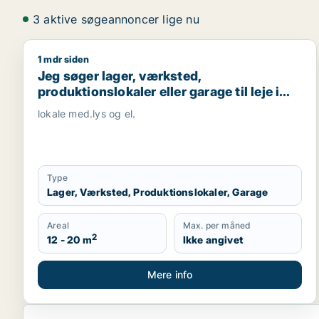
3 aktive søgeannoncer lige nu
1 mdr siden
Jeg søger lager, værksted, produktionslokaler eller g
Jeg søger lager, værksted,
produktionslokaler eller garage til leje i
Tjele, Fårup eller Mariagerfjord m.fl.
lokale med.lys og el.
Type
Lager, Værksted, Produktionslokaler, Garage
Areal
Max. per måned
2
12 - 20 m
Ikke angivet
Mere info