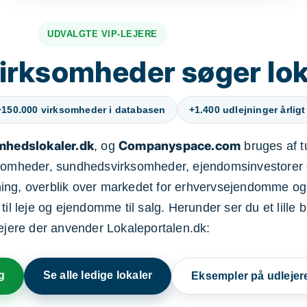
UDVALGTE VIP-LEJERE
irksomheder søger lok
+150.000 virksomheder i databasen
+1.400 udlejninger årligt
mhedslokaler.dk
Companyspace.com
, og
bruges af t
ksomheder, sundhedsvirksomheder, ejendomsinvestorer 
ning, overblik over markedet for erhvervsejendomme og
il leje og ejendomme til salg. Herunder ser du et lille b
lejere der anvender Lokaleportalen.dk:
g
Se alle ledige lokaler
Eksempler på udlejer