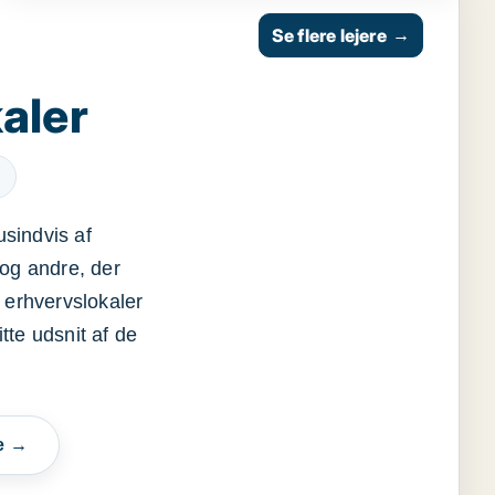
Se flere lejere
→
aler
usindvis af
og andre, der
 erhvervslokaler
itte udsnit af de
e →