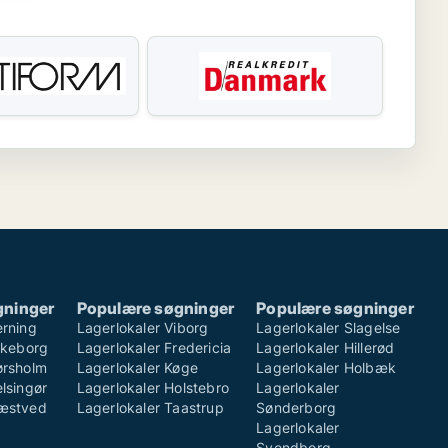
gninger
Populære søgninger
Populære søgninger
erning
Lagerlokaler Viborg
Lagerlokaler Slagelse
ilkeborg
Lagerlokaler Fredericia
Lagerlokaler Hillerød
ørsholm
Lagerlokaler Køge
Lagerlokaler Holbæk
lsingør
Lagerlokaler Holstebro
Lagerlokaler
Næstved
Lagerlokaler Taastrup
Sønderborg
Lagerlokaler
Svendborg