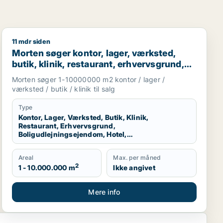
11 mdr siden
ion Nordjylland
Morten søger kontor, lager, værksted, butik, klinik, re
Morten søger kontor, lager, værksted,
butik, klinik, restaurant, erhvervsgrund,
boligudlejningsejendom, hotel eller
Morten søger 1-10000000 m2 kontor / lager /
produktionslokaler til salg i Region
værksted / butik / klinik til salg
Nordjylland
Type
Kontor, Lager, Værksted, Butik, Klinik,
Restaurant, Erhvervsgrund,
Boligudlejningsejendom, Hotel,
Produktionslokaler
Areal
Max. per måned
2
1 - 10.000.000 m
Ikke angivet
Mere info