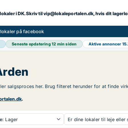
lokaler i DK. Skriv til vip@lokaleportalen.dk, hvis dit lager
lokaler på facebook
Seneste opdatering
12 min siden
Aktive annoncer
15
 Arden
ller salgsproces her. Brug filteret herunder for at finde v
ortalen.dk
.
e:
Lager
Er dine lokaler til leje eller