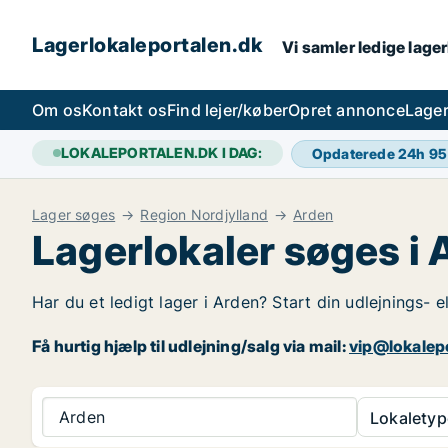
Lagerlokaleportalen.dk
Vi samler ledige lager
Om os
Kontakt os
Find lejer/køber
Opret annonce
Lager
LOKALEPORTALEN.DK I DAG:
Opdaterede 24h
95
Lager søges
Region Nordjylland
Arden
Lagerlokaler søges i
Har du et ledigt lager i Arden? Start din udlejnings- e
Få hurtig hjælp til udlejning/salg via mail:
vip@lokalep
Arden
Lokaletyp