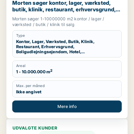
Morten søger kontor, lager, værksted,
butik, klinik, restaurant, erhvervsgrund,
boligudlejningsejendom, hotel eller
Morten søger 1-10000000 m2 kontor / lager /
produktionslokaler til salg i Region
værksted / butik / klinik til salg
Nordjylland
Type
Kontor, Lager, Værksted, Butik, Klinik,
Restaurant, Erhvervsgrund,
Boligudlejningsejendom, Hotel,
Produktionslokaler
Areal
2
1 - 10.000.000 m
Max. per måned
Ikke angivet
Mere info
UDVALGTE KUNDER