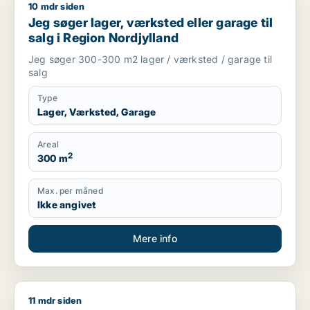
10 mdr siden
Jeg søger lager, værksted eller garage til salg i Region Nord
Jeg søger lager, værksted eller garage til
salg i Region Nordjylland
Jeg søger 300-300 m2 lager / værksted / garage til
salg
Type
Lager, Værksted, Garage
Areal
2
300 m
Max. per måned
Ikke angivet
Mere info
11 mdr siden
Morten søger kontor, lager, værksted, butik, klinik, restauran