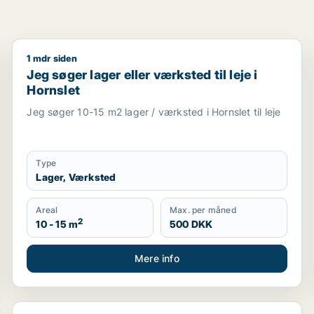
1 mdr siden
Jeg søger lager eller værksted til leje i Hornslet
Jeg søger lager eller værksted til leje i
Hornslet
Jeg søger 10-15 m2 lager / værksted i Hornslet til leje
Type
Lager, Værksted
Areal
Max. per måned
2
10 - 15 m
500 DKK
Mere info