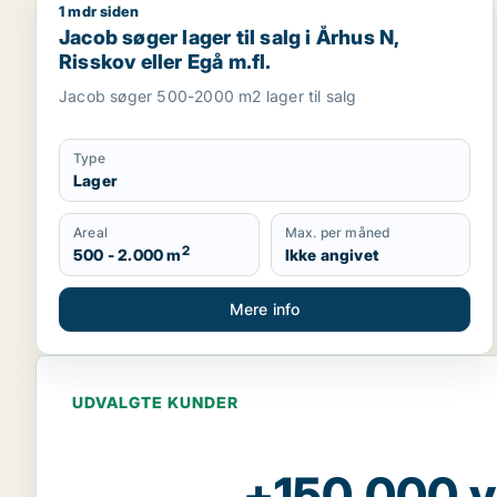
1 mdr siden
Jacob søger lager til salg i Århus N, Risskov eller E
Jacob søger lager til salg i Århus N,
Risskov eller Egå m.fl.
Jacob søger 500-2000 m2 lager til salg
Type
Lager
Areal
Max. per måned
2
500 - 2.000 m
Ikke angivet
Mere info
UDVALGTE KUNDER
+150.000 v