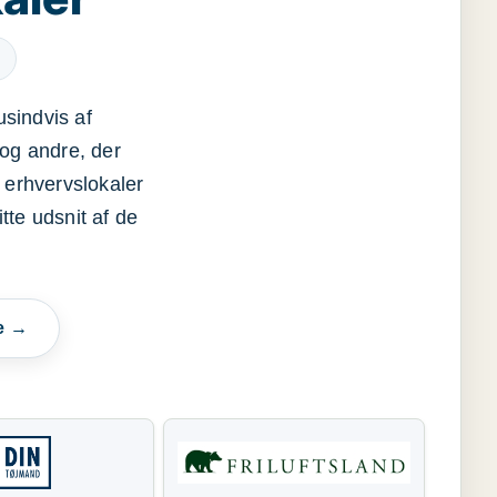
usindvis af
og andre, der
 erhvervslokaler
itte udsnit af de
e →