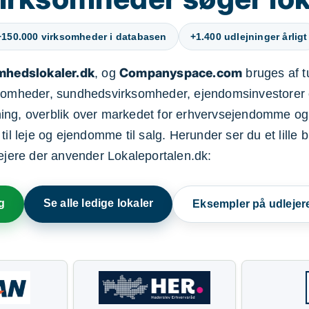
+150.000 virksomheder i databasen
+1.400 udlejninger årligt
mhedslokaler.dk
Companyspace.com
, og
bruges af t
ksomheder, sundhedsvirksomheder, ejendomsinvestorer 
ning, overblik over markedet for erhvervsejendomme og
il leje og ejendomme til salg. Herunder ser du et lille b
lejere der anvender Lokaleportalen.dk:
g
Se alle ledige lokaler
Eksempler på udlejer