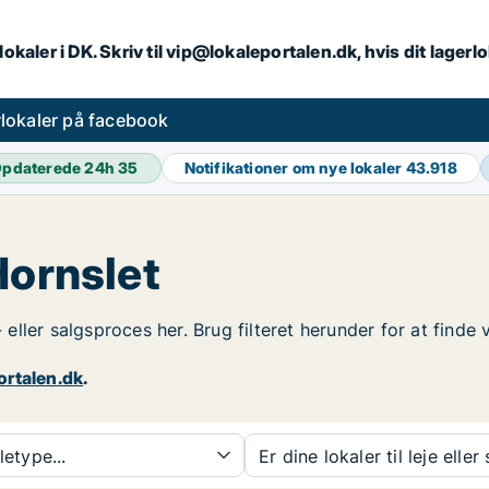
lokaler i DK. Skriv til vip@lokaleportalen.dk, hvis dit lager
lokaler på facebook
pdaterede 24h
35
Notifikationer om nye lokaler
43.918
Hornslet
- eller salgsproces her. Brug filteret herunder for at finde
ortalen.dk
.
etype...
Er dine lokaler til leje eller