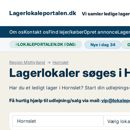
Lagerlokaleportalen.dk
Vi samler ledige lager
Om os
Kontakt os
Find lejer/køber
Opret annonce
Lager
LOKALEPORTALEN.DK I DAG:
Nye i dag
34
O
Region Midtjylland
Hornslet
Lagerlokaler søges i 
Har du et ledigt lager i Hornslet? Start din udlejnings
Få hurtig hjælp til udlejning/salg via mail:
vip@lokalep
Hornslet
Vælg lokal