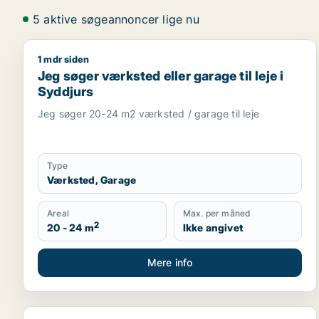
5 aktive søgeannoncer lige nu
1 mdr siden
Jeg søger værksted eller garage til leje i Syddjurs
Jeg søger værksted eller garage til leje i
Syddjurs
Jeg søger 20-24 m2 værksted / garage til leje
Type
Værksted, Garage
Areal
Max. per måned
2
20 - 24 m
Ikke angivet
Mere info