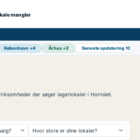
lokale mangler
København
+
4
Århus
+
2
Seneste opdatering
10 min
 virksomheder der søger lagerlokaler i Hornslet.
 salg?
Hvor store er dine lokaler?