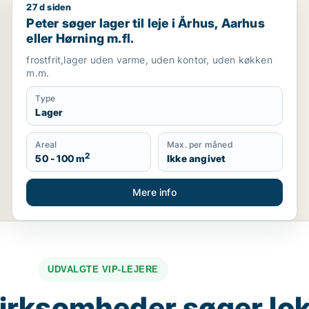
27 d siden
gå m.fl.
Peter søger lager til leje i Århus, Aarhus eller Hørning
Peter søger lager til leje i Århus, Aarhus
eller Hørning m.fl.
frostfrit,lager uden varme, uden kontor, uden køkken
m.m.
Type
Lager
Areal
Max. per måned
2
50 - 100 m
Ikke angivet
Mere info
UDVALGTE VIP-LEJERE
irksomheder søger lok