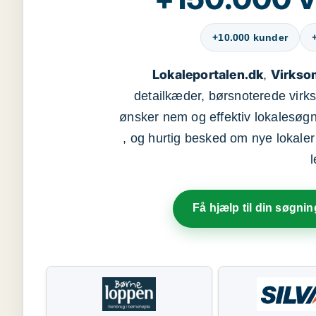
+10.000 kunder
Lokaleportalen.dk
Virkso
,
detailkæder, børsnoterede vir
ønsker nem og effektiv lokalesøg
, og hurtig besked om nye lokaler t
Få hjælp til din søgnin