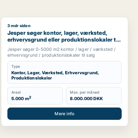
3 mdr siden
Jesper søger kontor, lager, værksted, erhvervsgrund ell
Jesper søger kontor, lager, værksted,
erhvervsgrund eller produktionslokaler til
salg i Århus C, Århus N eller Århus V m.fl.
Jesper søger 0-5000 m2 kontor / lager / værksted /
erhvervsgrund / produktionslokaler til salg
Type
Kontor, Lager, Værksted, Erhvervsgrund,
Produktionslokaler
Areal
Max. per måned
2
5.000 m
8.000.000 DKK
Mere info